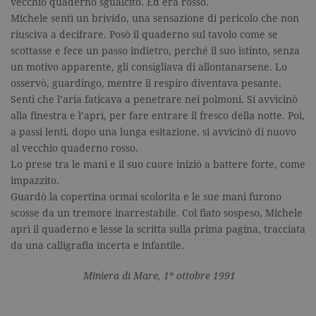
vecchio quaderno sgualcito. Ed era rosso.
Michele sentì un brivido, una sensazione di pericolo che non
riusciva a decifrare. Posò il quaderno sul tavolo come se
scottasse e fece un passo indietro, perché il suo istinto, senza
un motivo apparente, gli consigliava di allontanarsene. Lo
osservò, guardingo, mentre il respiro diventava pesante.
Sentì che l’aria faticava a penetrare nei polmoni. Si avvicinò
alla finestra e l’aprì, per fare entrare il fresco della notte. Poi,
a passi lenti, dopo una lunga esitazione, si avvicinò di nuovo
al vecchio quaderno rosso.
Lo prese tra le mani e il suo cuore iniziò a battere forte, come
impazzito.
Guardò la copertina ormai scolorita e le sue mani furono
scosse da un tremore inarrestabile. Col fiato sospeso, Michele
aprì il quaderno e lesse la scritta sulla prima pagina, tracciata
da una calligrafia incerta e infantile.
Miniera di Mare, 1º ottobre 1991