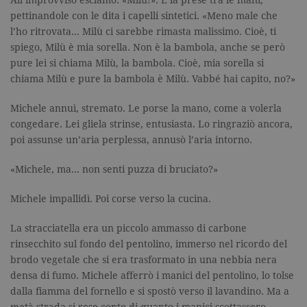
All’improvviso esclamò: «Milù!». E la prese tra le mani,
parti.
pettinandole con le dita i capelli sintetici. «Meno male che
spin
.facebook.com
1 giorno
Utilizzato
l’ho ritrovata… Milù ci sarebbe rimasta malissimo. Cioè, ti
da
Facebook
spiego, Milù è mia sorella. Non è la bambola, anche se però
per fornire
pure lei si chiama Milù, la bambola. Cioè, mia sorella si
una serie di
prodotti
chiama Milù e pure la bambola è Milù. Vabbé hai capito, no?»
pubblicitari
come le
offerte in
Michele annuì, stremato. Le porse la mano, come a volerla
tempo reale
di
congedare. Lei gliela strinse, entusiasta. Lo ringraziò ancora,
inserzionisti
poi assunse un’aria perplessa, annusò l’aria intorno.
di terze
parti.
«Michele, ma… non senti puzza di bruciato?»
wd
.facebook.com
7 giorni
Utilizzato
da
Facebook
Michele impallidì. Poi corse verso la cucina.
per fornire
una serie di
prodotti
pubblicitari
La stracciatella era un piccolo ammasso di carbone
come le
rinsecchito sul fondo del pentolino, immerso nel ricordo del
offerte in
tempo reale
brodo vegetale che si era trasformato in una nebbia nera
di
densa di fumo. Michele afferrò i manici del pentolino, lo tolse
inserzionisti
di terze
dalla fiamma del fornello e si spostò verso il lavandino. Ma a
parti.