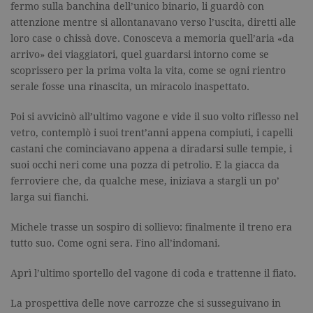
fermo sulla banchina dell’unico binario, li guardò con
attenzione mentre si allontanavano verso l’uscita, diretti alle
loro case o chissà dove. Conosceva a memoria quell’aria «da
arrivo» dei viaggiatori, quel guardarsi intorno come se
scoprissero per la prima volta la vita, come se ogni rientro
serale fosse una rinascita, un miracolo inaspettato.
Poi si avvicinò all’ultimo vagone e vide il suo volto riflesso nel
vetro, contemplò i suoi trent’anni appena compiuti, i capelli
castani che cominciavano appena a diradarsi sulle tempie, i
suoi occhi neri come una pozza di petrolio. E la giacca da
ferroviere che, da qualche mese, iniziava a stargli un po’
larga sui fianchi.
Michele trasse un sospiro di sollievo: finalmente il treno era
tutto suo. Come ogni sera. Fino all’indomani.
Aprì l’ultimo sportello del vagone di coda e trattenne il fiato.
La prospettiva delle nove carrozze che si susseguivano in