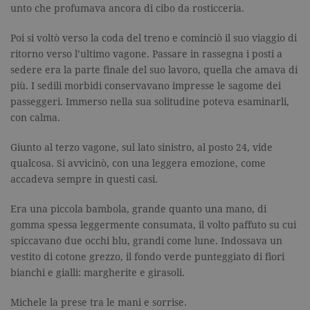
unto che profumava ancora di cibo da rosticceria.
Poi si voltò verso la coda del treno e cominciò il suo viaggio di
ritorno verso l’ultimo vagone. Passare in rassegna i posti a
sedere era la parte finale del suo lavoro, quella che amava di
più. I sedili morbidi conservavano impresse le sagome dei
passeggeri. Immerso nella sua solitudine poteva esaminarli,
con calma.
Giunto al terzo vagone, sul lato sinistro, al posto 24, vide
qualcosa. Si avvicinò, con una leggera emozione, come
accadeva sempre in questi casi.
Era una piccola bambola, grande quanto una mano, di
gomma spessa leggermente consumata, il volto paffuto su cui
spiccavano due occhi blu, grandi come lune. Indossava un
vestito di cotone grezzo, il fondo verde punteggiato di fiori
bianchi e gialli: margherite e girasoli.
Michele la prese tra le mani e sorrise.