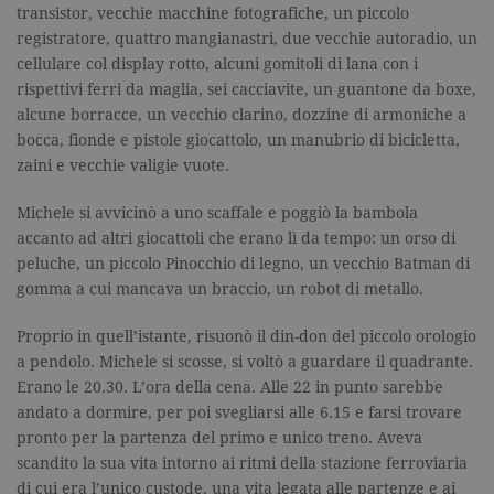
transistor, vecchie macchine fotografiche, un piccolo
registratore, quattro mangianastri, due vecchie autoradio, un
cellulare col display rotto, alcuni gomitoli di lana con i
rispettivi ferri da maglia, sei cacciavite, un guantone da boxe,
alcune borracce, un vecchio clarino, dozzine di armoniche a
bocca, fionde e pistole giocattolo, un manubrio di bicicletta,
zaini e vecchie valigie vuote.
Michele si avvicinò a uno scaffale e poggiò la bambola
accanto ad altri giocattoli che erano lì da tempo: un orso di
peluche, un piccolo Pinocchio di legno, un vecchio Batman di
gomma a cui mancava un braccio, un robot di metallo.
Proprio in quell’istante, risuonò il din-don del piccolo orologio
a pendolo. Michele si scosse, si voltò a guardare il quadrante.
Erano le 20.30. L’ora della cena. Alle 22 in punto sarebbe
andato a dormire, per poi svegliarsi alle 6.15 e farsi trovare
pronto per la partenza del primo e unico treno. Aveva
scandito la sua vita intorno ai ritmi della stazione ferroviaria
di cui era l’unico custode, una vita legata alle partenze e ai