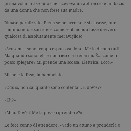
distinguere
prima volta in assoluto che riceveva un abbraccio e un bacio
utenti unici
da una donna che non fosse sua madre.
assegnand
numero
generato in
modo casua
Rimase paralizzato. Elena se ne accorse e si ritrasse, pur
come
continuando a sorridere come se il mondo fosse davvero
identificato
del cliente. 
qualcosa di assolutamente meraviglioso.
incluso in 
richiesta di
pagina in u
«Scusami… sono troppo espansiva, lo so. Me lo dicono tutti.
e utilizzato
calcolare i d
Ma quando sono felice non riesco a frenarmi. È… come ti
visitatori,
posso spiegare? Mi prende una scossa. Elettrica. Ecco.»
sessioni e
campagne p
rapporti di
Michele la fissò, imbambolato.
analisi dei si
CookieScriptConsent
.garzanti.it
1 mese
Questo coo
«Oddio, non sai quanto sono contenta… E dov’è?»
viene utiliz
dal servizio
Cookie-
«Eh?»
Script.com 
ricordare le
preferenze 
«Milù. Dov’è? Me la posso riprendere?»
consenso s
cookie dei
visitatori. È
Le fece cenno di attendere. «Vado un attimo a prenderla e
necessario c
banner dei