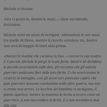
Michele si ritrasse.
«Ora ci penso io, dammi le mani…» disse sorridendo,
dolcissima.
Michele sentì un senso di vertigine. Abbandonò le sue mani
tra quelle di Elena, mentre il ricordo scivolava via, dentro
una sera di maggio di tanti anni prima.
«Dammi le manine che curiamo la bua…» sussurra sua madre.
E il piccolo Michele le porge le mani ferite. Mentre lei disinfetta
le piccole escoriazioni sulle dita, gli racconta che gli antichi
guerrieri andavano fieri delle loro ferite. E che mostravano le
cicatrici in battaglia, così gli avversari potevano capire che
quei guerrieri avevano combattuto mille altre guerre, ma non
si erano mai arresi. Le lacrime del bambino si asciugano, il
pianto sparisce, mentre la mamma lo invita a essere come un
guerriero. A non nascondere le ferite. E a non arrendersi mai
alla vita.