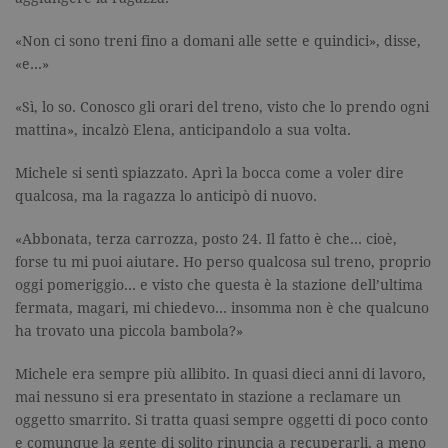
associato a
Google
Universal
«Non ci sono treni fino a domani alle sette e quindici», disse,
Analytics,
secondo la
«e…»
documenta
viene utiliz
per limitare
«Sì, lo so. Conosco gli orari del treno, visto che lo prendo ogni
frequenza d
mattina», incalzò Elena, anticipandolo a sua volta.
richieste,
limitando l
raccolta di 
su siti ad al
Michele si sentì spiazzato. Aprì la bocca come a voler dire
traffico.
qualcosa, ma la ragazza lo anticipò di nuovo.
current_url
.garzanti.it
Sessione
Questo coo
viene utiliz
«Abbonata, terza carrozza, posto 24. Il fatto è che… cioè,
per verifica
pagina corr
forse tu mi puoi aiutare. Ho perso qualcosa sul treno, proprio
visualizzata
oggi pomeriggio… e visto che questa è la stazione dell’ultima
_gat_UA-16356920-1
.garzanti.it
1 minuto
Si tratta di
fermata, magari, mi chiedevo… insomma non è che qualcuno
cookie di t
pattern
ha trovato una piccola bambola?»
impostato 
Google
Analytics, i
Michele era sempre più allibito. In quasi dieci anni di lavoro,
l'elemento
mai nessuno si era presentato in stazione a reclamare un
pattern sul
nome contie
oggetto smarrito. Si tratta quasi sempre oggetti di poco conto
numero
identificati
e comunque la gente di solito rinuncia a recuperarli, a meno