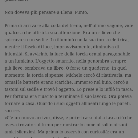
Non-doveva-più-pensare-a-Elena. Punto.
Prima di arrivare alla coda del treno, nell’ultimo vagone, vide
qualcosa che attirò la sua attenzione. Era un rilievo che
spiccava su un sedile. Lo illuminò con la sua torcia elettrica,
mentre il fascio di luce, improvvisamente, diminuiva di
intensità. Si avvicinò, la luce della torcia ormai paragonabile
a un lumicino. L’oggetto smarrito, nella penombra sempre
più lieve, sembrava un libro. O forse un quaderno. In quel
momento, la torcia si spense. Michele cercò di riattivarla, ma
ormai le batterie erano scariche. Immerso nel buio, cercò a
tastoni sul sedile e trovò l’oggetto. Lo prese e lo infilò in tasca.
Per fortuna era riuscito a terminare il suo lavoro. Ora poteva
tornare a casa. Guardò i suoi oggetti allineati lungo le pareti,
sorrise.
«C’è un nuovo arrivo», disse, e poi estrasse dalla tasca ciò che
aveva trovato sul treno per mostrarlo come al solito ai suoi
amici silenziosi. Ma prima lo osservò con curiosità: era un