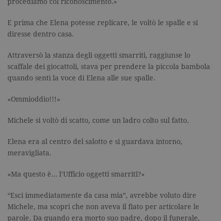
procediamo col riconoscimento.»
cookie di
Cookie-
Script.com
E prima che Elena potesse replicare, le voltò le spalle e si
funzioni
correttamen
diresse dentro casa.
Attraversò la stanza degli oggetti smarriti, raggiunse lo
scaffale dei giocattoli, stava per prendere la piccola bambola
quando sentì la voce di Elena alle sue spalle.
«Ommioddio!!!»
Nome
Dominio
Scadenza
Descrizione
datr
.facebook.com
2 anni
Utilizzato da
Michele si voltò di scatto, come un ladro colto sul fatto.
Facebook
per verificare
Nome
Dominio
Scadenza
Descrizione
se l'utente
Elena era al centro del salotto e si guardava intorno,
accede a
_fbp
.garzanti.it
3 mesi
Utilizzato
facebook da
meravigliata.
da
diversi
Facebook
dispositivi.
per fornire
«Ma questo è… l’Ufficio oggetti smarriti?»
una serie di
locale
.facebook.com
7 giorni
Contiene le
prodotti
impostazioni
pubblicitari
locali della
“Esci immediatamente da casa mia”, avrebbe voluto dire
come
scelta della
offerte in
Michele, ma scoprì che non aveva il fiato per articolare le
lingua di
tempo reale
navigazione.
da
parole. Da quando era morto suo padre, dopo il funerale,
Questi