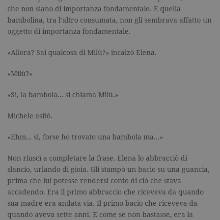
univoco
che non siano di importanza fondamentale. E quella
dell'accoun
del sito We
bambolina, tra l’altro consumata, non gli sembrava affatto un
cui si riferis
una variazi
oggetto di importanza fondamentale.
del cookie 
che viene
utilizzato p
«Allora? Sai qualcosa di Milù?» incalzò Elena.
limitare la
quantità di 
registrati d
«Milù?»
Google su si
Web ad alt
volume di
«Sì, la bambola… si chiama Milù.»
traffico.
_ga
.garzanti.it
2 anni
Questo nom
Michele esitò.
cookie è
associato a
Google
«Ehm… sì, forse ho trovato una bambola ma…»
Universal
Analytics, c
un
Non riuscì a completare la frase. Elena lo abbracciò di
aggiornam
significativ
slancio, urlando di gioia. Gli stampò un bacio su una guancia,
servizio di
prima che lui potesse rendersi conto di ciò che stava
analisi più
comuneme
accadendo. Era il primo abbraccio che riceveva da quando
utilizzato d
Google. Qu
sua madre era andata via. Il primo bacio che riceveva da
cookie vien
quando aveva sette anni. E come se non bastasse, era la
utilizzato p