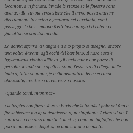
locomotiva in frenata, invade le stanze se le finestre sono
aperte, alla strana sensazione che il treno possa entrare
direttamente in cucina e fermarsi nel corridoio, con i
passeggeri che scendono frettolosi e magari ti rubano i
giocattoli se stai dormendo.
La donna afferra la valigia e il suo profilo si disegna, ancora
una volta, davanti agli occhi del bambino. Il naso sottile,
leggermente rivolto all’insù, gli occhi come due pozze di
petrolio, le onde dei capelli castani, l’essenza di ciliegia delle
labbra, tutto si immerge nella penombra delle serrande
abbassate, mentre si avvia verso l’uscita.
«Quando torni, mamma?»
Lei inspira con forza, divora l’aria che le invade i polmoni fino a
far schizzare via ogni debolezza, ogni rimpianto. I rimorsi no. I
rimorsi sa che dovrà portarli dentro, come un bagaglio che non
potrà mai essere disfatto, né andrà mai a deposito.