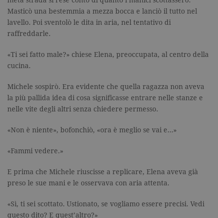
metà strada si rese conto di quanto i manici scottassero.
Masticò una bestemmia a mezza bocca e lanciò il tutto nel
lavello. Poi sventolò le dita in aria, nel tentativo di
raffreddarle.
«Ti sei fatto male?» chiese Elena, preoccupata, al centro della
cucina.
Michele sospirò. Era evidente che quella ragazza non aveva
la più pallida idea di cosa significasse entrare nelle stanze e
nelle vite degli altri senza chiedere permesso.
«Non è niente», bofonchiò, «ora è meglio se vai e…»
«Fammi vedere.»
E prima che Michele riuscisse a replicare, Elena aveva già
preso le sue mani e le osservava con aria attenta.
«Sì, ti sei scottato. Ustionato, se vogliamo essere precisi. Vedi
questo dito? E quest’altro?»