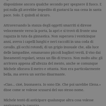
necessari, consentono la funzionalità
disposizione ancora qualche secondo per spegnere il fuoco. E
del sito Web principale come l'accesso
degli utenti e la gestione dell'account. Il
poi nulla gli avrebbe impedito di gustarsi la sua cena in santa
sito Web non può essere utilizzato
pace. Solo. E quindi al sicuro.
correttamente senza i cookie
strettamente necessari. Col rispetto
delle condizioni previste dal Garante, i
Attraversando la stanza degli oggetti smarriti si diresse
cookie analitici sono equiparati ai
velocemente verso la porta, la aprì e si trovò di fronte una
tecnici e dunque non necessitano del
consenso.
ragazza in tuta da ginnastica. Non superava i venticinque
anni, aveva i capelli lunghi e neri raccolti in una coda di
Nome
Dominio
Scadenza
Descrizione
cavallo, gli occhi rotondi, di un grigio inusuale che, alla luce
_gid
.garzanti.it
1 giorno
Questo coo
delle lampadine, emanavano piccoli bagliori verdi, il viso dai
impostato 
Google
lineamenti regolari, senza un filo di trucco. Non molto alta: gli
Analytics.
arrivava appena all’altezza del mento, anche se comunque
Memorizza 
aggiorna u
Michele sfiorava il metro e ottanta. Non era particolarmente
valore uni
per ogni pa
bella, ma aveva un sorriso disarmante.
visitata e v
utilizzato p
contare e t
«Ciao… cioè, buonasera. Io sono Ele. Che poi sarebbe Elena.»
traccia dell
disse come se volesse scusarsi del suo stesso nome.
visualizzazi
pagina.
Michele tentò di anticipare qualunque altra cosa volesse
_gat
.garzanti.it
1 minuto
Questo nom
cookie è
aggiungere la ragazza.