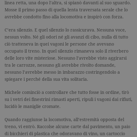
linea retta, una dopo l’altra, si spianò davanti al suo sguardo.
Mosse il primo passo di quella lenta traversata serale che lo
avrebbe condotto fino alla locomotiva e inspirò con forza.
C’era silenzio. E quel silenzio lo rassicurava. Nessuna voce,
nessun volto. Né gli odori né gli avanzi di cibo, nulla di tutto
ciò tratteneva in quei vagoni le persone che avevano
occupato il treno. In quel silenzio rimaneva solo il riverbero
delle loro vite misteriose. Nessuno l’avrebbe visto aggirarsi
tra le carrozze, nessuno gli avrebbe rivolto domande,
nessuno l’avrebbe messo in imbarazzo costringendolo a
spiegare i perché della sua vita solitaria.
Michele cominciò a controllare che tutto fosse in ordine, tirò
su i vetri dei finestrini rimasti aperti, ripulì i vagoni dai rifiuti,
lucidò le maniglie cromate.
Quando raggiunse la locomotiva, all’estremità opposta del
treno, vi entrò. Raccolse alcune carte dal pavimento, un paio
di bicchieri di plastica che odoravano di vino, un cartoccio