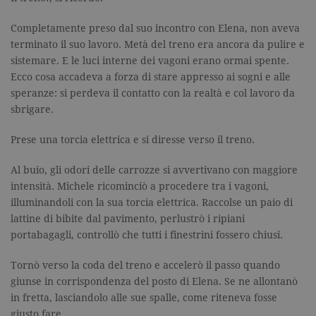
Completamente preso dal suo incontro con Elena, non aveva
terminato il suo lavoro. Metà del treno era ancora da pulire e
sistemare. E le luci interne dei vagoni erano ormai spente.
Ecco cosa accadeva a forza di stare appresso ai sogni e alle
speranze: si perdeva il contatto con la realtà e col lavoro da
sbrigare.
Prese una torcia elettrica e si diresse verso il treno.
Al buio, gli odori delle carrozze si avvertivano con maggiore
intensità. Michele ricominciò a procedere tra i vagoni,
illuminandoli con la sua torcia elettrica. Raccolse un paio di
lattine di bibite dal pavimento, perlustrò i ripiani
portabagagli, controllò che tutti i finestrini fossero chiusi.
Tornò verso la coda del treno e accelerò il passo quando
giunse in corrispondenza del posto di Elena. Se ne allontanò
in fretta, lasciandolo alle sue spalle, come riteneva fosse
giusto fare.