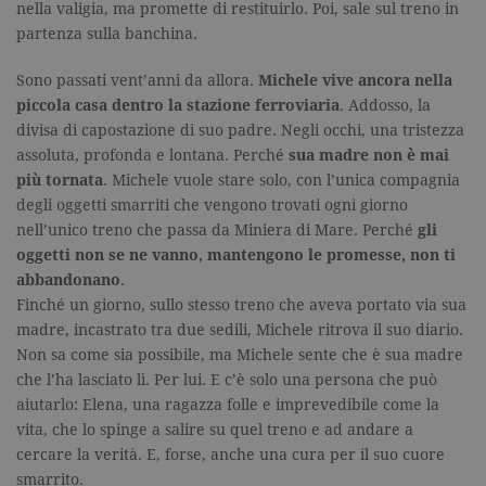
nella valigia, ma promette di restituirlo. Poi, sale sul treno in
partenza sulla banchina.
Sono passati vent’anni da allora.
Michele vive ancora nella
piccola casa dentro la stazione ferroviaria
. Addosso, la
divisa di capostazione di suo padre. Negli occhi, una tristezza
assoluta, profonda e lontana. Perché
sua madre non è mai
più tornata
. Michele vuole stare solo, con l’unica compagnia
degli oggetti smarriti che vengono trovati ogni giorno
nell’unico treno che passa da Miniera di Mare. Perché
gli
oggetti non se ne vanno, mantengono le promesse, non ti
abbandonano
.
Finché un giorno, sullo stesso treno che aveva portato via sua
madre, incastrato tra due sedili, Michele ritrova il suo diario.
Non sa come sia possibile, ma Michele sente che è sua madre
che l’ha lasciato lì. Per lui. E c’è solo una persona che può
aiutarlo: Elena, una ragazza folle e imprevedibile come la
vita, che lo spinge a salire su quel treno e ad andare a
cercare la verità. E, forse, anche una cura per il suo cuore
smarrito.