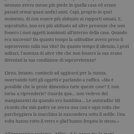
inserzionisti
cookie
nessuno aveva messo più piede in quella casa ed erano
di terze
vengono
parti
passati ormai quasi undici anni. Capì, proprio in quel
utilizzati per
consentire a
momento, di non essere più abituato ai rapporti umani. E,
oo
.facebook.com
5 anni
Utilizzato
Facebook di
da
tener traccia
soprattutto, non era più abituato ad altre presenze che non
Facebook
dell'utente
per fornire
fossero i suoi oggetti inanimati all’interno della casa. Quando
nei siti che
una serie di
integrano
era successo? Da quanto tempo la solitudine aveva preso il
prodotti
Facebook. Il
pubblicitari
cookie
sopravvento sulla sua vita? Da quanto tempo il silenzio, i gesti
come le
raccoglie
offerte in
solitari, l’assenza di altre vite che non fossero la sua erano
informazioni
tempo reale
in forma
diventati la sua condizione di sopravvivenza?
di
anonima.
inserzionisti
di terze
Elena, intanto, cominciò ad aggirarsi per la stanza,
parti.
osservando tutti gli oggetti e parlando a raffica. «Ma è
sb
.facebook.com
2 anni
Utilizzato
da
possibile che la gente dimentica tutte queste cose? E non
Facebook
torna a riprenderle? Guarda qua… non vedevo dei
per fornire
una serie di
mangianastri da quando ero bambina… Le autoradio! Mi
prodotti
pubblicitari
ricordo che mio padre ne aveva una così e ogni volta che
come le
parcheggiava la macchina la nascondeva sotto il sedile. Una
offerte in
tempo reale
volta hanno rotto il vetro e gliel’hanno fregata lo stesso.»
di
inserzionisti
di terze