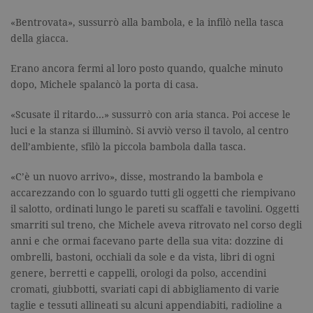
«Bentrovata», sussurrò alla bambola, e la infilò nella tasca
della giacca.
Erano ancora fermi al loro posto quando, qualche minuto
dopo, Michele spalancò la porta di casa.
«Scusate il ritardo…» sussurrò con aria stanca. Poi accese le
luci e la stanza si illuminò. Si avviò verso il tavolo, al centro
dell’ambiente, sfilò la piccola bambola dalla tasca.
«C’è un nuovo arrivo», disse, mostrando la bambola e
accarezzando con lo sguardo tutti gli oggetti che riempivano
il salotto, ordinati lungo le pareti su scaffali e tavolini. Oggetti
smarriti sul treno, che Michele aveva ritrovato nel corso degli
anni e che ormai facevano parte della sua vita: dozzine di
ombrelli, bastoni, occhiali da sole e da vista, libri di ogni
genere, berretti e cappelli, orologi da polso, accendini
cromati, giubbotti, svariati capi di abbigliamento di varie
taglie e tessuti allineati su alcuni appendiabiti, radioline a