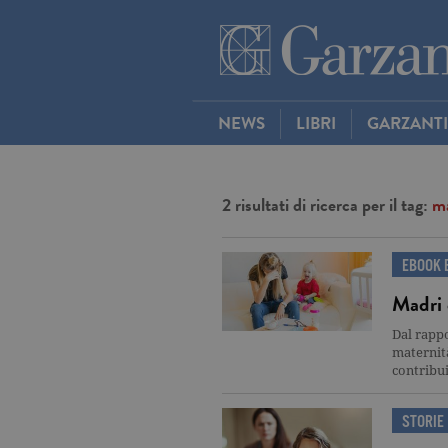
NEWS
LIBRI
GARZANT
2 risultati di ricerca per il tag:
ma
EBOOK E
Madri c
Dal rappo
maternità
contribui
STORIE