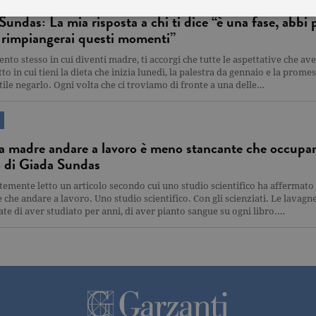
Sundas: La mia risposta a chi ti dice “è una fase, abbi 
 rimpiangerai questi momenti”
Tecnici ed equiparati
Misurazione
Profilazione
to stesso in cui diventi madre, ti accorgi che tutte le aspettative che ave
mente necessari, consentono la funzionalità del sito Web principale come l'accesso degli
tto in cui tieni la dieta che inizia lunedì, la palestra da gennaio e la prom
 può essere utilizzato correttamente senza i cookie strettamente necessari. Col rispetto 
tile negarlo. Ogni volta che ci troviamo di fronte a una delle…
sono equiparati ai tecnici e dunque non necessitano del consenso.
minio
Scadenza
Descrizione
rzanti.it
1 giorno
Questo cookie è impostato da Google Analytics. Memorizza e a
a madre andare a lavoro è meno stancante che occupars
per ogni pagina visitata e viene utilizzato per contare e tenere tr
di pagina.
o di Giada Sundas
rzanti.it
1 minuto
Questo nome di cookie è associato a Google Universal Analytics
emente letto un articolo secondo cui uno studio scientifico ha affermato ch
documentazione viene utilizzato per limitare la frequenza delle r
raccolta di dati su siti ad alto traffico.
 che andare a lavoro. Uno studio scientifico. Con gli scienziati. Le lavagn
e di aver studiato per anni, di aver pianto sangue su ogni libro.…
rzanti.it
Sessione
Questo cookie viene utilizzato per verificare la pagina corrente v
rzanti.it
1 minuto
Si tratta di un cookie di tipo pattern impostato da Google Analyt
pattern sul nome contiene il numero identificativo univoco dell
cui si riferisce. È una variazione del cookie _gat che viene utilizz
di dati registrati da Google su siti Web ad alto volume di traffico
rzanti.it
2 anni
Questo nome di cookie è associato a Google Universal Analytic
significativo del servizio di analisi più comunemente utilizzato
viene utilizzato per distinguere utenti unici assegnando un n