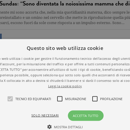
Sundas: “Sono diventata la noiosissima mamma che dic
nte mi sono accorta che, nella mia quotidianità materna, dico sempre le 
preinstallato e un omino nel cervello che mette in riproduzione quella più
sarci, escono fuori da sole come risposta a un impulso esterno. Sono…
Sundas si racconta: “Quei dieci passi – e quell’incont
Questo sito web utilizza cookie
che giorno che faccio i conti con me stessa, misuro i miei successi, poi i m
 web utilizza i cookie per gestire il funzionamento tecnico dell'accesso degli utent
amente i primi, sbatto il muso su quegli obiettivi lontanissimi, il tempo 
ll'account, per la misurazione del traffico e per offrire a tutti contenuti personalizza
 e quel “mai abbastanza” nella mia testa che non tace un momento. Mi…
CETTA TUTTO" per acconsentire all'utilizzo di tutti i tipi di cookie, beneficiando così
perienza possibile, oppure seleziona qui sotto solo quelli che acconsenti di riceve
la X collocata in alto a destra si chiuderà il banner e si darà il consenso solo ai coo
Leggi la cookie policy
amme dell’internet non frega niente della tua stanchez
TECNICI ED EQUIPARATI
MISURAZIONE
PROFILAZIONE
net non frega niente della tua stanchezza. Non importa a nessuno che sei sf
 e poi cucinato e fatto le lavatrici e tolta i baffi col Silk Epil. A loro non 
pagare la bolletta del gas e fare la cacca in ufficio veloce sennò…
SOLO NECESSARI
ACCETTA TUTTO
MOSTRA DETTAGLI