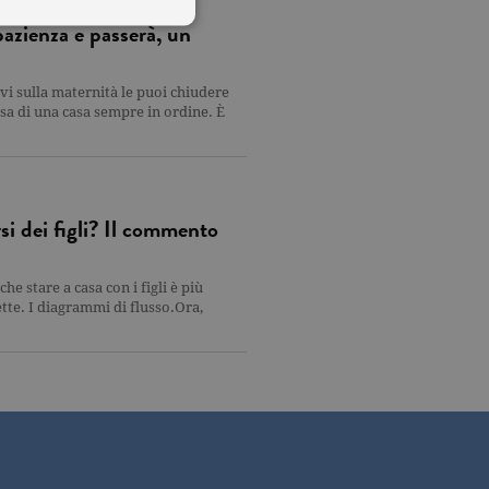
pazienza e passerà, un
vi sulla maternità le puoi chiudere
 utenti e la gestione
essa di una casa sempre in ordine. È
delle condizioni previste dal
ggiorna un valore univoco
i dei figli? Il commento
accia delle visualizzazioni
, secondo la
e stare a casa con i figli è più
ichieste, limitando la
ette. I diagrammi di flusso.Ora,
isualizzata.
ics, in cui l'elemento
'account o del sito Web a
ato per limitare la quantità
.
s, che è un aggiornamento
 da Google. Questo cookie
umero generato in modo