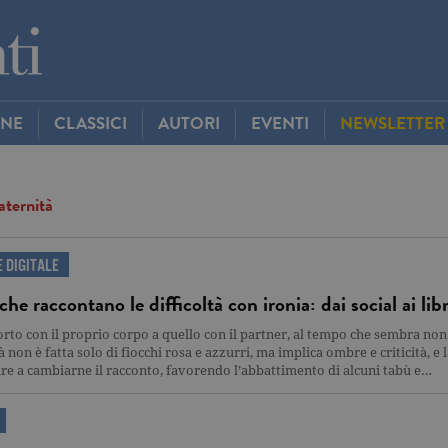
INE
CLASSICI
AUTORI
EVENTI
NEWSLETTER
ternità
 DIGITALE
he raccontano le difficoltà con ironia: dai social ai libr
rto con il proprio corpo a quello con il partner, al tempo che sembra non 
 non è fatta solo di fiocchi rosa e azzurri, ma implica ombre e criticità, e l
re a cambiarne il racconto, favorendo l’abbattimento di alcuni tabù e…