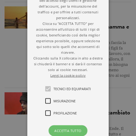
dell'accesso degli utenti e gestione
dell'account, per la misurazione del
ARTICOLO
traffico e per offrire a tutti contenuti
personalizzati.
Clicca su "ACCETTA TUTTO" per
5 consigli per essere mamma e
acconsentire all'utilizzo di tutti i tipi di
scrittrice
cookie, beneficiando così della miglior
esperienza possibile, oppure seleziona
1) Prima di tutto, guardiamo in faccia la
qui sotto solo quelli che acconsenti di
realtà: una scrittrice che ha dei figli fa
ricevere.
probabilmente anche un altro lavoro, con
Cliccando sulla X collocata in alto a destra
il quale si guadagna il pane. E allora, il
si chiuderà il banner e si darà il consenso
primo consiglio è resistere! Non bisogna
solo ai cookie necessari.
rinunciare a scrivere, ma nemmeno
Leggi la cookie policy
abbandonare altre attività dietro ai sogni
di gloria. 2) In genere…
TECNICI ED EQUIPARATI
ARTICOLO
MISURAZIONE
“5 libri che mi hanno cambiato
PROFILAZIONE
la vita…”
1) La storia infinita di Michael Ende. Il
ACCETTA TUTTO
primo libro amato: dentro c'è tutto e