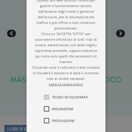
Questo sito web utilizza i cookie per
gestire il funzionamento tecnico
dell'accesso degli utenti e gestione
dell'account, per la misurazione del
traffico e per offrire a tutti contenuti
personalizzati.
Clicca su "ACCETTA TUTTO" per
acconsentire all'utilizzo di tutti i tipi di
cookie, beneficiando così della miglior
esperienza possibile, oppure seleziona
qui sotto solo quelli che acconsenti di
ricevere.
Cliccando sulla X collocata in alto a destra
si chiuderà il banner e si darà il consenso
MASCHI CHE PIANGONO POCO
solo ai cookie necessari.
Leggi la cookie policy
TECNICI ED EQUIPARATI
MISURAZIONE
PROFILAZIONE
I LIBRI DI ALBERTO PENNA