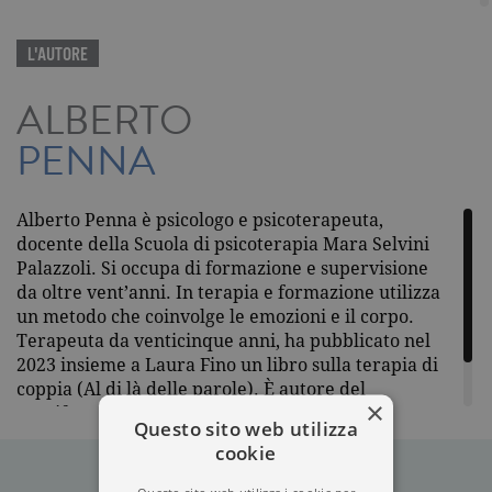
L'AUTORE
ALBERTO
PENNA
Alberto Penna è psicologo e psicoterapeuta,
docente della Scuola di psicoterapia Mara Selvini
Palazzoli. Si occupa di formazione e supervisione
da oltre vent’anni. In terapia e formazione utilizza
un metodo che coinvolge le emozioni e il corpo.
Terapeuta da venticinque anni, ha pubblicato nel
2023 insieme a Laura Fino un libro sulla terapia di
coppia (Al di là delle parole). È autore del
×
Manifesto per le emozioni maschili
e divulgatore
Questo sito web utilizza
sull’argomento.
cookie