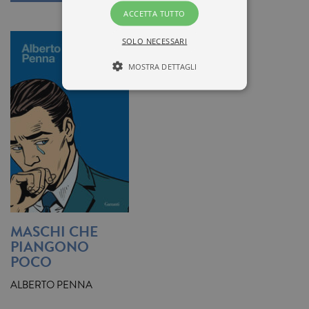
ACCETTA TUTTO
SOLO NECESSARI
MOSTRA DETTAGLI
Tecnici ed equiparati
Misurazione
Profilazione
I cookie tecnici sono strettamente
necessari, consentono la funzionalità
del sito Web principale come l'accesso
degli utenti e la gestione dell'account. Il
sito Web non può essere utilizzato
correttamente senza i cookie
MASCHI CHE
strettamente necessari. Col rispetto
delle condizioni previste dal Garante, i
PIANGONO
cookie analitici sono equiparati ai
POCO
tecnici e dunque non necessitano del
consenso.
ALBERTO PENNA
Nome
Dominio
Scadenza
Descrizione