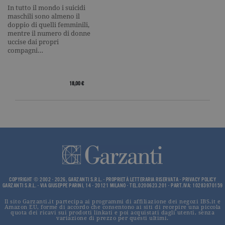
_gid
.garzanti.it
1 giorno
Questo coo
In tutto il mondo i suicidi
impostato 
maschili sono almeno il
Google
doppio di quelli femminili,
Analytics.
Memorizza 
mentre il numero di donne
aggiorna u
uccise dai propri
valore uni
compagni…
per ogni pa
visitata e v
utilizzato p
contare e t
traccia dell
18,00 €
visualizzazi
pagina.
_gat
.garzanti.it
1 minuto
Questo nom
cookie è
associato a
Google
Universal
Analytics,
secondo la
documenta
viene utiliz
per limitare
COPYRIGHT © 2002 - 2026, GARZANTI S.R.L. - PROPRIETÀ LETTERARIA RISERVATA -
PRIVACY POLICY
frequenza d
GARZANTI S.R.L. - VIA GIUSEPPE PARINI, 14 - 20121 MILANO - TEL.0200623.201 - PART.IVA: 10283970159
richieste,
limitando l
Il sito Garzanti.it partecipa ai programmi di affiliazione dei negozi IBS.it e
raccolta di 
Amazon EU, forme di accordo che consentono ai siti di recepire una piccola
su siti ad al
quota dei ricavi sui prodotti linkati e poi acquistati dagli utenti, senza
traffico.
variazione di prezzo per questi ultimi.