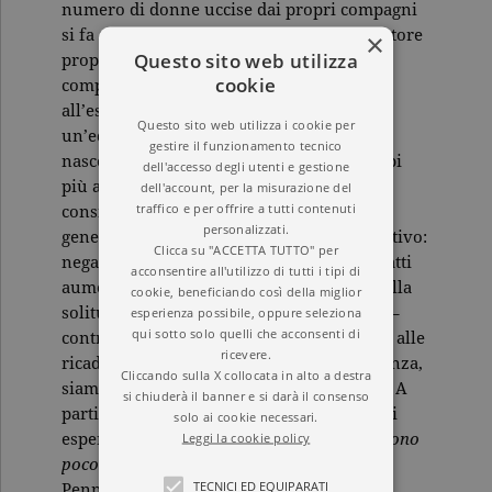
numero di donne uccise dai propri compagni
si fa sempre più allarmante. Perché? L’autore
×
Questo sito web utilizza
propone un’ipotesi innovativa: che questi
cookie
comportamenti non siano connaturati
all’essere maschi, ma il risultato di
Questo sito web utilizza i cookie per
un’educazione che spinge i bambini a
gestire il funzionamento tecnico
nascondere il proprio dolore. Fin dai tempi
dell'accesso degli utenti e gestione
più antichi, la fragilità dell’uomo è stata
dell'account, per la misurazione del
traffico e per offrire a tutti contenuti
considerata un tabù, e ciò ha finito col
personalizzati.
generare un vero e proprio handicap emotivo:
Clicca su "ACCETTA TUTTO" per
negare la tristezza e la paura significa infatti
acconsentire all'utilizzo di tutti i tipi di
aumentare la sofferenza, lasciare spazio alla
cookie, beneficiando così della miglior
solitudine, all’aggressività e alla violenza –
esperienza possibile, oppure seleziona
qui sotto solo quelli che acconsenti di
contro sé stessi e contro gli altri. Di fronte alle
ricevere.
ricadute più drammatiche di questa tendenza,
Cliccando sulla X collocata in alto a destra
siamo chiamati a invertire la rotta. Come? A
si chiuderà il banner e si darà il consenso
partire dall’osservazione di casi clinici e di
solo ai cookie necessari.
Leggi la cookie policy
esperienze personali, in
Maschi che piangono
poco
lo psicologo e psicoterapeuta Alberto
TECNICI ED EQUIPARATI
Penna dimostra che per aiutare la nostra