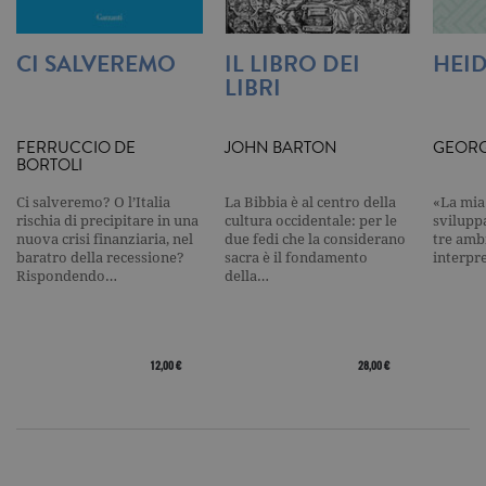
per limitare
frequenza d
richieste,
CI SALVEREMO
IL LIBRO DEI
HEI
limitando l
raccolta di 
LIBRI
su siti ad al
traffico.
current_url
.garzanti.it
Sessione
Questo coo
FERRUCCIO DE
JOHN BARTON
GEORG
viene utiliz
BORTOLI
per verifica
pagina corr
visualizzata
Ci salveremo? O l’Italia
La Bibbia è al centro della
«La mia 
rischia di precipitare in una
cultura occidentale: per le
svilupp
_gat_UA-16356920-1
.garzanti.it
1 minuto
Si tratta di
nuova crisi finanziaria, nel
due fedi che la considerano
tre ambi
cookie di t
baratro della recessione?
sacra è il fondamento
interpr
pattern
impostato 
Rispondendo…
della…
Google
Analytics, i
l'elemento
pattern sul
nome contie
numero
12,00 €
28,00 €
identificati
univoco
dell'accoun
del sito We
cui si riferis
una variazi
del cookie 