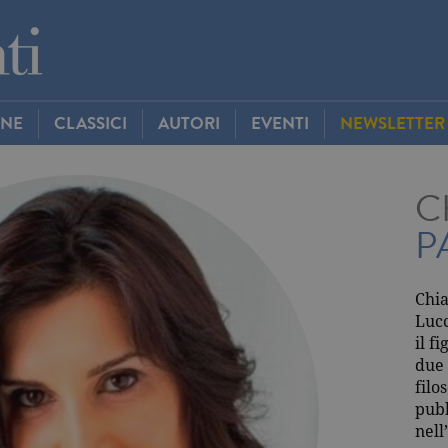
INE
CLASSICI
AUTORI
EVENTI
NEWSLETTER
C
P
Chia
Lucc
il f
due 
filo
pubb
nell