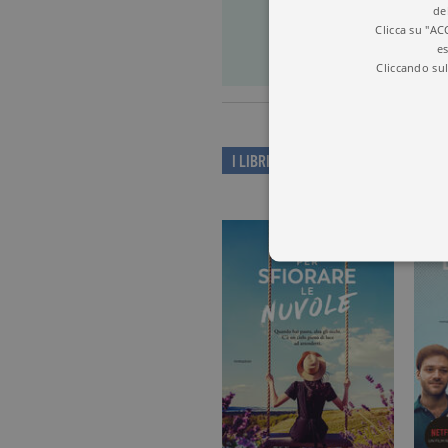
PER S
de
Clicca su "AC
es
Cliccando sul
I LIBRI DI CHIARA PARENTI
I cookie tecnici sono stretta
dell'account. Il sito Web non
Garante, i cookie analitici 
Nome
Do
_gid
.ga