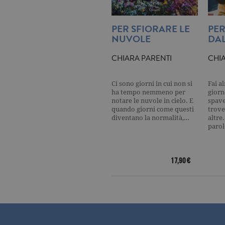
_gat
.ga
PER SFIORARE LE
PER
NUVOLE
DAL
current_url
.ga
CHIARA PARENTI
CHI
_gat_UA-16356920-1
.ga
Ci sono giorni in cui non si
Fai a
ha tempo nemmeno per
giorn
_ga
.ga
notare le nuvole in cielo. E
spave
quando giorni come questi
trove
diventano la normalità,…
altre
paro
CookieScriptConsent
.ga
17,90 €
Nome
Dominio
Nome
Dominio
datr
.facebook.com