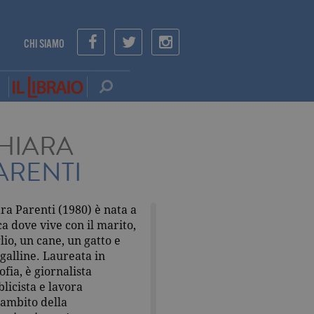
CHI SIAMO
HIARA
ARENTI
ra Parenti (1980) è nata a
a dove vive con il marito,
iglio, un cane, un gatto e
galline. Laureata in
sofia, è giornalista
licista e lavora
’ambito della