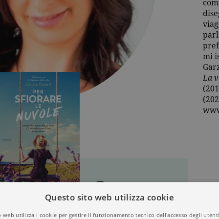
com
dise
viag
parl
pref
mi i
Garz
La v
(201
(202
www
Questo sito web utilizza cookie
 web utilizza i cookie per gestire il funzionamento tecnico dell'accesso degli utent