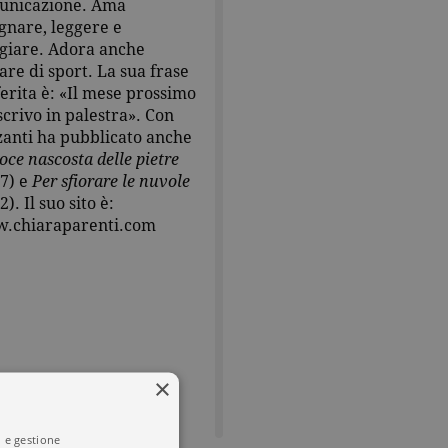
unicazione. Ama
gnare, leggere e
giare. Adora anche
are di sport. La sua frase
erita è: «Il mese prossimo
scrivo in palestra». Con
anti ha pubblicato anche
oce nascosta delle pietre
7) e
Per sfiorare le nuvole
2). Il suo sito è:
.chiaraparenti.com
×
i e gestione