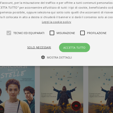
FIORARE LE NUVOLE
ll'account, per la misurazione del traffico e per offrire a tutti contenuti personalizza
CETTA TUTTO" per acconsentire all'utilizzo di tutti i tipi di cookie, beneficiando così
perienza possibile, oppure seleziona qui sotto solo quelli che acconsenti di riceve
la X collocata in alto a destra si chiuderà il banner e si darà il consenso solo ai coo
Leggi la cookie policy
TECNICI ED EQUIPARATI
MISURAZIONE
PROFILAZIONE
SOLO NECESSARI
ACCETTA TUTTO
MOSTRA DETTAGLI
Tecnici ed equiparati
Misurazione
Profilazione
mente necessari, consentono la funzionalità del sito Web principale come l'accesso degli
 può essere utilizzato correttamente senza i cookie strettamente necessari. Col rispetto 
sono equiparati ai tecnici e dunque non necessitano del consenso.
minio
Scadenza
Descrizione
rzanti.it
1 giorno
Questo cookie è impostato da Google Analytics. Memorizza e a
per ogni pagina visitata e viene utilizzato per contare e tenere tr