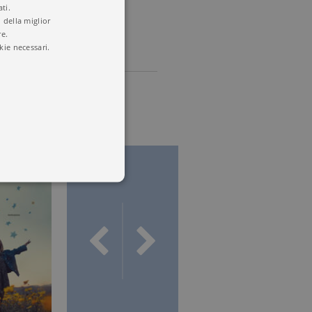
ti.
 della miglior
re.
kie necessari.
 utenti e la gestione
delle condizioni previste dal
ggiorna un valore univoco
accia delle visualizzazioni