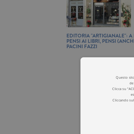
EDITORIA "ARTIGIANALE": A
PENSI AI LIBRI, PENSI (ANC
PACINI FAZZI
Questo sito
de
Clicca su "AC
es
Cliccando sul