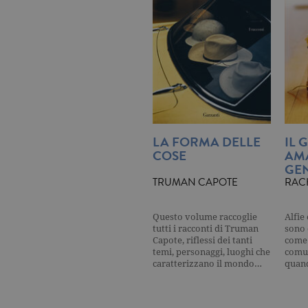
_ga
.ga
CookieScriptConsent
.ga
LA FORMA DELLE
IL 
COSE
AM
Nome
Dominio
Nome
Dominio
GEN
datr
.facebook.com
TRUMAN CAPOTE
RAC
_fbp
.garzanti.it
locale
.facebook.com
oo
.facebook.com
Questo volume raccoglie
Alfie
tutti i racconti di Truman
sono 
Capote, riflessi dei tanti
come 
sb
.facebook.com
temi, personaggi, luoghi che
comun
caratterizzano il mondo…
quan
spin
.facebook.com
wd
.facebook.com