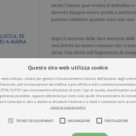
anche l’amore può vestirsi d’abitudine 
davvero bisogna essere pronti a mettersi 
possono cambiare quando sono solo una 
 LUCCA, SE
Dopo il successo della
Voce nascosta delle 
HE) A MARIA
suoi lettori un nuovo romanzo che ci ins
stessi. Una storia sull’importanza di assa
perdere le occasioni della vita. Una stori
Questo sito web utilizza cookie
sincera scava dentro anche se fa male. Un
guardare oltre la paura per toccare le ste
 web utilizza i cookie per gestire il funzionamento tecnico dell'accesso degli utent
ll'account, per la misurazione del traffico e per offrire a tutti contenuti personalizza
CETTA TUTTO" per acconsentire all'utilizzo di tutti i tipi di cookie, beneficiando così
perienza possibile, oppure seleziona qui sotto solo quelli che acconsenti di riceve
la X collocata in alto a destra si chiuderà il banner e si darà il consenso solo ai coo
Leggi la cookie policy
TECNICI ED EQUIPARATI
MISURAZIONE
PROFILAZIONE
SFOGLIA LE PRIME PAGINE