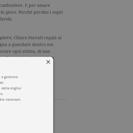
e confondere. E per amare
in gioco. Perché persino i sogni
favola.
pietre
, Chiara Parenti regala ai
egna a guardare dentro noi
porare ogni attimo, di non
a sull’amicizia che quando è
×
a storia sul coraggio di
lle.
i e gestione
ti.
 della miglior
re.
kie necessari.