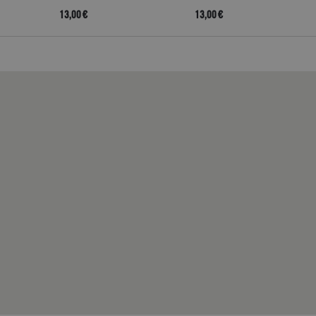
inserzionisti di terze parti.
13,00 €
13,00 €
oni di GoodReads.