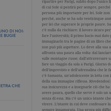
ripartire per Parigi, subito dopo l’unico lit
di cui Sole si pentirà per sempre, perché 
persona più importante per lei. Sole non
perché, anche se ha solo venticinque anni,
per lei che superare le proprie paure. Sa 
c’è nulla da rischiare: il lavoro sicuro pe
UNO DI NOI:
RE BUGIE
fare l’università; il primo bacio mai dat
immaginarlo tra le pagine di un libro ch
non può più aspettare. Lo deve alla sua a
affronta una paura alla volta: dal lanciars
sulle montagne russe; dall’attraversare un 
fare un viaggio da sola a Parigi. Giorno d
dell’imprevisto e dell’adrenalina che le f
c’è Samanta, un’adolescente in lotta con
della sua immagine riflessa. Rivedendosi 
IETRA CHE
sua insicurezza e a insegnarle ciò che h
avere paura, quello che serve è solo un u
senza di essa. Ma c’è un unico istante ch
vivere. L’istante in cui deve confessare la
sempre innamorata. Una prova più difficil