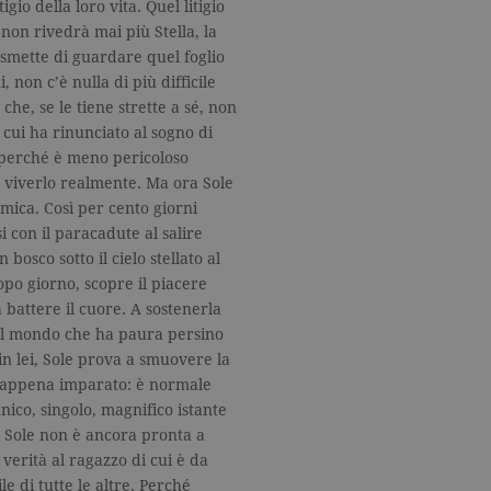
igio della loro vita. Quel litigio
non rivedrà mai più Stella, la
 smette di guardare quel foglio
 non c’è nulla di più difficile
che, se le tiene strette a sé, non
r cui ha rinunciato al sogno di
o perché è meno pericoloso
e viverlo realmente. Ma ora Sole
mica. Così per cento giorni
i con il paracadute al salire
bosco sotto il cielo stellato al
opo giorno, scopre il piacere
a battere il cuore. A sostenerla
 il mondo che ha paura persino
in lei, Sole prova a smuovere la
a appena imparato: è normale
nico, singolo, magnifico istante
e Sole non è ancora pronta a
 verità al ragazzo di cui è da
e di tutte le altre. Perché