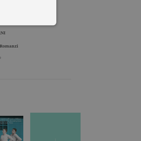
lle
NI
Romanzi
 utenti e la gestione
delle condizioni previste dal
o
ggiorna un valore univoco
accia delle visualizzazioni
, secondo la
ichieste, limitando la
isualizzata.
ics, in cui l'elemento
'account o del sito Web a
ato per limitare la quantità
.