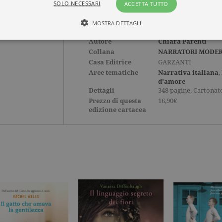
SOLO NECESSARI
ACCETTA TUTTO
Titolo
Per lanciarsi dalle ste
MOSTRA DETTAGLI
ISBN
9788811676454
Autore
Chiara Parenti
Collana
NARRATORI MODER
Tecnici ed equiparati
Misurazione
Profilazione
Casa Editrice
GARZANTI
Aree tematiche
Narrativa italiana
,
mente necessari, consentono la funzionalità del sito Web principale come l'accesso degli
d'amore
 può essere utilizzato correttamente senza i cookie strettamente necessari. Col rispetto 
Dettagli
348 pagine, Cartonat
sono equiparati ai tecnici e dunque non necessitano del consenso.
Prezzo di questa
16,90€
edizione cartacea
minio
Scadenza
Descrizione
rzanti.it
1 giorno
Questo cookie è impostato da Google Analytics. Memorizza e a
per ogni pagina visitata e viene utilizzato per contare e tenere tr
di pagina.
rzanti.it
1 minuto
Questo nome di cookie è associato a Google Universal Analytics
documentazione viene utilizzato per limitare la frequenza delle r
raccolta di dati su siti ad alto traffico.
rzanti.it
Sessione
Questo cookie viene utilizzato per verificare la pagina corrente v
rzanti.it
1 minuto
Si tratta di un cookie di tipo pattern impostato da Google Analyt
pattern sul nome contiene il numero identificativo univoco dell
cui si riferisce. È una variazione del cookie _gat che viene utilizz
di dati registrati da Google su siti Web ad alto volume di traffico