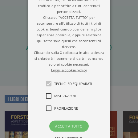
traffico e per offrire a tutti contenuti
personalizzati.
Clicca su "ACCETTA TUTTO" per
acconsentire all'utilizzo di tutti i tipi di
cookie, beneficiando così della miglior
esperienza possibile, oppure seleziona
qui sotto solo quelli che acconsenti di
ASPETTI DEL ROMANZO
ricevere.
Cliccando sulla X collocata in alto a destra
si chiuderà il banner e si darà il consenso
solo ai cookie necessari.
Leggi la cookie policy
TECNICI ED EQUIPARATI
MISURAZIONE
I LIBRI DI EDWARD MORGAN FORSTER
PROFILAZIONE
ACCETTA TUTTO