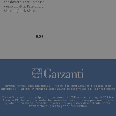
che dovete. Fate un passo
impostato 
verso gli altri. Fate di più.
Google
Analytics.
Siate migliori. Siate…
Memorizza 
aggiorna u
valore uni
per ogni pa
visitata e v
utilizzato p
contare e t
16,00 €
traccia dell
visualizzazi
pagina.
_gat
.garzanti.it
1 minuto
Questo nom
cookie è
associato a
Google
Universal
Analytics,
secondo la
documenta
viene utiliz
COPYRIGHT © 2002 - 2026, GARZANTI S.R.L. - PROPRIETÀ LETTERARIA RISERVATA -
PRIVACY POLICY
per limitare
GARZANTI S.R.L. - VIA GIUSEPPE PARINI, 14 - 20121 MILANO - TEL.0200623.201 - PART.IVA: 10283970159
frequenza d
richieste,
limitando l
Il sito Garzanti.it partecipa ai programmi di affiliazione dei negozi IBS.it e
Amazon EU, forme di accordo che consentono ai siti di recepire una piccola
raccolta di 
quota dei ricavi sui prodotti linkati e poi acquistati dagli utenti, senza
su siti ad al
variazione di prezzo per questi ultimi.
traffico.
current_url
.garzanti.it
Sessione
Questo coo