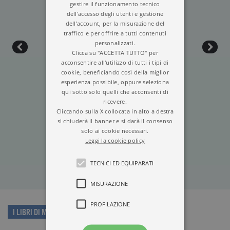
gestire il funzionamento tecnico
dell'accesso degli utenti e gestione
dell'account, per la misurazione del
traffico e per offrire a tutti contenuti
personalizzati.
Clicca su "ACCETTA TUTTO" per
acconsentire all'utilizzo di tutti i tipi di
cookie, beneficiando così della miglior
esperienza possibile, oppure seleziona
qui sotto solo quelli che acconsenti di
ricevere.
Cliccando sulla X collocata in alto a destra
ONE LIFE
si chiuderà il banner e si darà il consenso
solo ai cookie necessari.
Leggi la cookie policy
TECNICI ED EQUIPARATI
MISURAZIONE
PROFILAZIONE
I LIBRI DI MEGAN RAPINOE