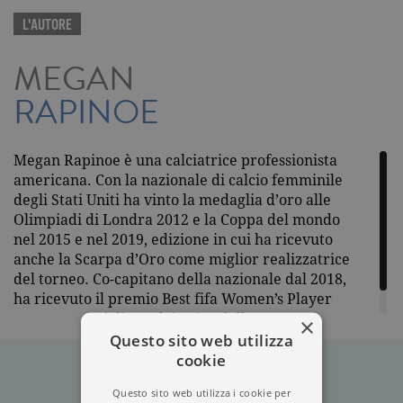
L'AUTORE
MEGAN
RAPINOE
Megan Rapinoe è una calciatrice professionista
americana. Con la nazionale di calcio femminile
degli Stati Uniti ha vinto la medaglia d’oro alle
Olimpiadi di Londra 2012 e la Coppa del mondo
nel 2015 e nel 2019, edizione in cui ha ricevuto
anche la Scarpa d’Oro come miglior realizzatrice
del torneo. Co-capitano della nazionale dal 2018,
ha ricevuto il premio Best fifa Women’s Player
2019 come miglior calciatrice dell’anno.
×
Questo sito web utilizza
cookie
Questo sito web utilizza i cookie per