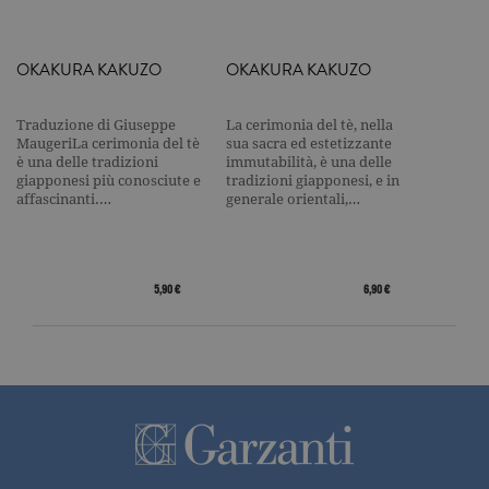
Nome
Dominio
Scadenza
Descrizione
_gid
.garzanti.it
1 giorno
Questo coo
OKAKURA KAKUZO
OKAKURA KAKUZO
impostato 
Google
Analytics.
Traduzione di Giuseppe
La cerimonia del tè, nella
Memorizza 
aggiorna u
MaugeriLa cerimonia del tè
sua sacra ed estetizzante
valore uni
è una delle tradizioni
immutabilità, è una delle
per ogni pa
giapponesi più conosciute e
tradizioni giapponesi, e in
visitata e v
affascinanti.…
generale orientali,…
utilizzato p
contare e t
traccia dell
visualizzazi
pagina.
5,90 €
6,90 €
_gat
.garzanti.it
1 minuto
Questo nom
cookie è
associato a
Google
Universal
Analytics,
secondo la
documenta
viene utiliz
per limitare
frequenza d
richieste,
limitando l