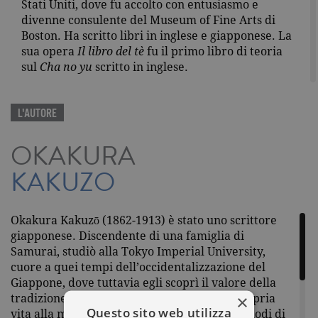
Stati Uniti, dove fu accolto con entusiasmo e
divenne consulente del Museum of Fine Arts di
Boston. Ha scritto libri in inglese e giapponese. La
sua opera
Il libro del tè
fu il primo libro di teoria
sul
Cha no yu
scritto in inglese.
L'AUTORE
OKAKURA
KAKUZO
Okakura Kakuzō (1862-1913) è stato uno scrittore
giapponese. Discendente di una famiglia di
Samurai, studiò alla Tokyo Imperial University,
cuore a quei tempi dell’occidentalizzazione del
Giappone, dove tuttavia egli scoprì il valore della
×
tradizione nipponica. Consacrò quindi la propria
Questo sito web utilizza
vita alla missione di tutela della civiltà, dei modi di