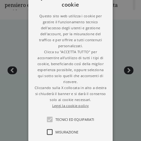
cookie
pensiero e di vita dell’Oriente contro la forzata
occidentalizzazione dell’Asia. Fondò l’istituto per
Questo sito web utilizza i cookie per
l’arte giapponese e visse per lungo tempo negli
gestire il funzionamento tecnico
Stati Uniti, dove fu accolto con entusiasmo e
dell'accesso degli utenti e gestione
divenne consulente del Museum of Fine Arts di
dell'account, per la misurazione del
Boston. Ha scritto libri in inglese e giapponese. La
traffico e per offrire a tutti contenuti
personalizzati.
sua opera
Il libro del tè
fu il primo libro di teoria
Clicca su "ACCETTA TUTTO" per
sul
Cha no yu
scritto in inglese.
acconsentire all'utilizzo di tutti i tipi di
cookie, beneficiando così della miglior
esperienza possibile, oppure seleziona
qui sotto solo quelli che acconsenti di
ricevere.
Cliccando sulla X collocata in alto a destra
si chiuderà il banner e si darà il consenso
solo ai cookie necessari.
Leggi la cookie policy
IL LIBRO DEL TÈ
TECNICI ED EQUIPARATI
MISURAZIONE