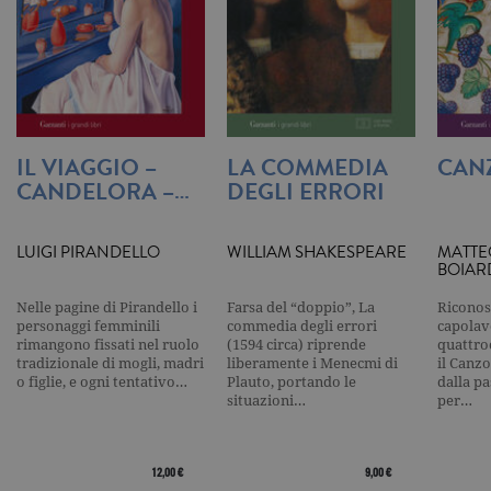
correttamente senza i cookie
strettamente necessari. Col rispetto
delle condizioni previste dal Garante, i
cookie analitici sono equiparati ai
tecnici e dunque non necessitano del
consenso.
Nome
Dominio
Scadenza
Descrizione
IL VIAGGIO –
LA COMMEDIA
CAN
_gid
.garzanti.it
1 giorno
Questo coo
CANDELORA –…
DEGLI ERRORI
impostato 
Google
Analytics.
Memorizza 
aggiorna u
LUIGI PIRANDELLO
WILLIAM SHAKESPEARE
MATTE
valore uni
BOIAR
per ogni pa
visitata e v
utilizzato p
Nelle pagine di Pirandello i
Farsa del “doppio”, La
Riconos
contare e t
personaggi femminili
commedia degli errori
capolavo
traccia dell
rimangono fissati nel ruolo
(1594 circa) riprende
quattro
visualizzazi
tradizionale di mogli, madri
liberamente i Menecmi di
il Canzo
pagina.
o figlie, e ogni tentativo…
Plauto, portando le
dalla p
_gat
.garzanti.it
1 minuto
Questo nom
situazioni…
per…
cookie è
associato a
Google
Universal
12,00 €
9,00 €
Analytics,