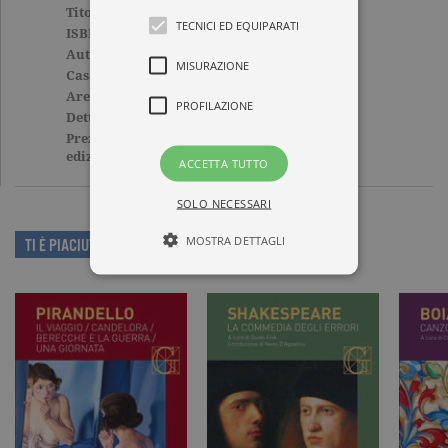
Titolo
Il libro del tè
TECNICI ED EQUIPARATI
ISBN
9788811815082
Autore
Okakura Kakuzo
MISURAZIONE
Casa Editrice
GARZANTI
Aree tematiche
Grandi classici
PROFILAZIONE
Dettagli
96 pagine, Brossura
Prezzo di questa
5,90€
edizione cartacea
ACCETTA TUTTO
SOLO NECESSARI
MOSTRA DETTAGLI
TI È PIACIUTO QUESTO LIBRO?
Tecnici ed equiparati
Misurazione
Profilazione
I cookie tecnici sono strettamente
necessari, consentono la funzionalità
del sito Web principale come l'accesso
degli utenti e la gestione dell'account. Il
sito Web non può essere utilizzato