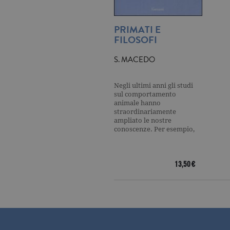
_gat
.ga
PRIMATI E
FILOSOFI
current_url
.ga
S. MACEDO
_gat_UA-16356920-1
.ga
Negli ultimi anni gli studi
sul comportamento
_ga
.ga
animale hanno
straordinariamente
ampliato le nostre
conoscenze. Per esempio,
abbiamo…
CookieScriptConsent
.ga
13,50 €
Nome
Dominio
Nome
Dominio
datr
.facebook.com