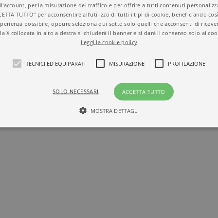
IMATI E FILOSOFI
ll'account, per la misurazione del traffico e per offrire a tutti contenuti personalizza
CETTA TUTTO" per acconsentire all'utilizzo di tutti i tipi di cookie, beneficiando così
perienza possibile, oppure seleziona qui sotto solo quelli che acconsenti di riceve
la X collocata in alto a destra si chiuderà il banner e si darà il consenso solo ai coo
Leggi la cookie policy
TECNICI ED EQUIPARATI
MISURAZIONE
PROFILAZIONE
SOLO NECESSARI
ACCETTA TUTTO
MOSTRA DETTAGLI
Tecnici ed equiparati
Misurazione
Profilazione
mente necessari, consentono la funzionalità del sito Web principale come l'accesso degli
 può essere utilizzato correttamente senza i cookie strettamente necessari. Col rispetto 
sono equiparati ai tecnici e dunque non necessitano del consenso.
minio
Scadenza
Descrizione
rzanti.it
1 giorno
Questo cookie è impostato da Google Analytics. Memorizza e a
per ogni pagina visitata e viene utilizzato per contare e tenere tr