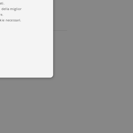
ti.
 della miglior
re.
kie necessari.
 utenti e la gestione
delle condizioni previste dal
ggiorna un valore univoco
accia delle visualizzazioni