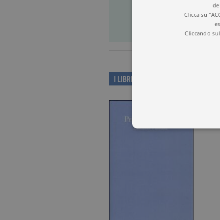
PR
de
Clicca su "AC
es
Cliccando sul
I LIBRI DI S. MACEDO
I cookie tecnici sono stretta
dell'account. Il sito Web non
Garante, i cookie analitici 
Nome
Do
_gid
.ga