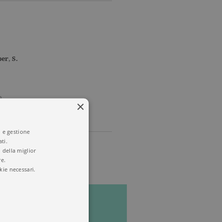
ber
,
S.
o
×
i e gestione
ti.
 della miglior
re.
kie necessari.