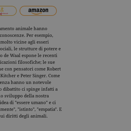
rtamento animale hanno
 conoscenze. Per esempio,
olto vicine agli esseri
iali, le strutture di potere e
io de Waal espone le recenti
icazioni filosofiche; le sue
one con pensatori come Robert
 Kitcher e Peter Singer. Come
cienza hanno un notevole
 dibattito ci spinge infatti a
lo sviluppo della nostra
a idea di "essere umano" e ci
ente", "istinto", "empatia". E
 diritti degli animali.