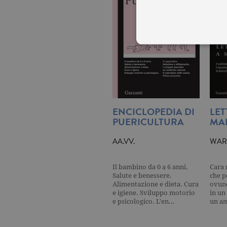
I cookie tecnici sono stretta
dell'account. Il sito Web non
Garante, i cookie analitici 
ENCICLOPEDIA DI
LET
Nome
Do
PUERICULTURA
MA
_gid
.ga
AA.VV.
WARI
_gat
.ga
Il bambino da 0 a 6 anni.
Cara 
Salute e benessere.
che p
Alimentazione e dieta. Cura
ovunq
current_url
.ga
e igiene. Sviluppo motorio
in un
e psicologico. L'en…
un am
_gat_UA-16356920-1
.ga