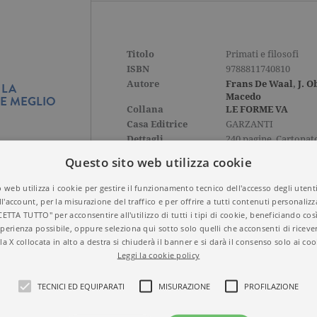
Titolo
Primati e filosofi
ISBN
9788811740810
Autore
Frans De Waal
,
J. O
 LA
Macedo
RE MEGLIO
Collana
LE FORME VA
Casa Editrice
GARZANTI
Dettagli
240 pagine, Cartonat
Prezzo di questa
13,50€
Questo sito web utilizza cookie
edizione cartacea
 web utilizza i cookie per gestire il funzionamento tecnico dell'accesso degli utent
ll'account, per la misurazione del traffico e per offrire a tutti contenuti personalizza
CETTA TUTTO" per acconsentire all'utilizzo di tutti i tipi di cookie, beneficiando così
perienza possibile, oppure seleziona qui sotto solo quelli che acconsenti di riceve
la X collocata in alto a destra si chiuderà il banner e si darà il consenso solo ai coo
Leggi la cookie policy
TECNICI ED EQUIPARATI
MISURAZIONE
PROFILAZIONE