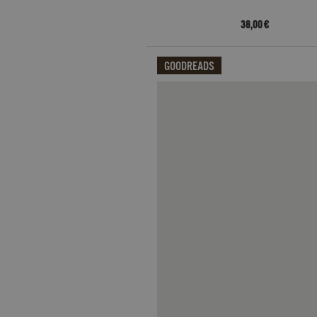
_ga
.ga
38,00 €
GOODREADS
CookieScriptConsent
.ga
Qui potrai visualizzare le recensi
Nome
Dominio
Nome
Dominio
datr
.facebook.com
_fbp
.garzanti.it
locale
.facebook.com
oo
.facebook.com
sb
.facebook.com
spin
.facebook.com
wd
.facebook.com