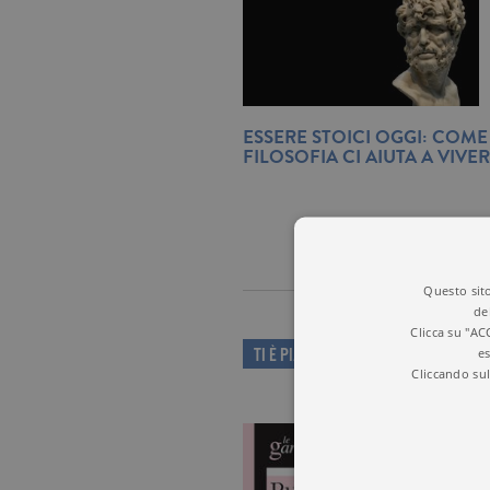
ESSERE STOICI OGGI: COME
FILOSOFIA CI AIUTA A VIVE
Questo sito
de
Clicca su "AC
es
TI È PIACIUTO QUESTO LIBRO?
Cliccando sul