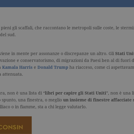
pieni gli scaffali, che raccontano le metropoli sulle coste, le stermi
 del sud.
 viene in mente per assonanze o discrepanze un altro. Gli
Stati Uni
ovazione e conservatorismo, di migrazioni da Paesi ben al di fuori de
a
Kamala Harris
e
Donald Trump
ha riacceso, come ci aspettavamo,
a attenuata.
ra, non è una lista di “
libri per capire gli Stati Uniti
”, non è una li
 spunto, una finestra, o meglio
un insieme di finestre affacciate 
illiaco o in fiamme, sta a chi legge valutarlo.