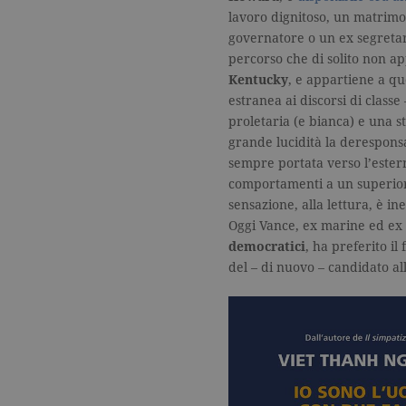
lavoro dignitoso, un matrimon
spin
.facebook.com
governatore o un ex segretari
percorso che di solito non ap
wd
.facebook.com
Kentucky
, e appartiene a qu
estranea ai discorsi di classe
proletaria (e bianca) e una st
grande lucidità la deresponsa
sempre portata verso l’ester
comportamenti a un superiore 
sensazione, alla lettura, è 
Oggi Vance, ex marine ed e
democratici
, ha preferito il
del – di nuovo – candidato al