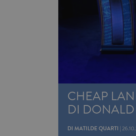
CHEAP LAND 
DI DONALD
DI
MATILDE QUARTI
|
26.10