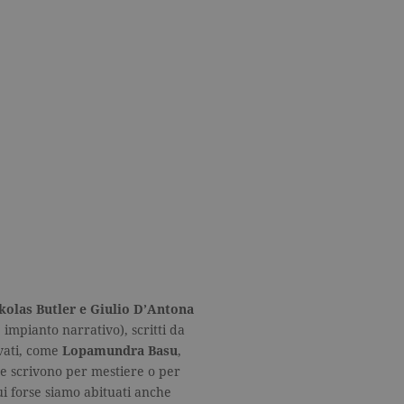
kolas Butler e Giulio D’Antona
impianto narrativo), scritti da
ivati, come
Lopamundra Basu
,
he scrivono per mestiere o per
ui forse siamo abituati anche