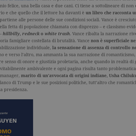
inserzionisti di terze parti.
io felice, una bella casa e due cani. Ci tiene a sottolineare di non
1 giorno
Utilizzato da Facebook per fornire una serie di prodotti pubblicitari come l
o e che quello che il lettore ha davanti è
un libro che racconta 
inserzionisti di terze parti.
partiene alle persone delle sue condizioni sociali. Vance è cresciut
7 giorni
Utilizzato da Facebook per fornire una serie di prodotti pubblicitari come l
ella fetta di popolazione chiamata con disprezzo – e classismo evid
inserzionisti di terze parti.
 –
hillbilly
,
redneck
o
white trash
. Vance ribalta la narrazione r
oria famigliare costellata di brutalità. Vance
non è superficiale ne
bilizzazione individuale,
la sensazione di assenza di controllo ne
no e verso l’altro, ma ammanta la sua narrazione di romanticismo
senso di onore e giustizia proletaria, anche quando in realtà di g
inevitabilmente ambivalente e ogni pagina risulta tanto problemati
x manager,
marito di un’avvocata di origini indiane, Usha Chiluk
 fianco di Trump e le sue posizioni politiche, tutt’altro che romanti
la presidenza.