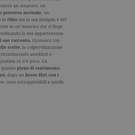
 essere un senatore, un
e offerte in tempo reale di
un percorso normale
, un
o in
Ohio
ma la sua famiglia è del
e offerte in tempo reale di
ente in un’America che si finge
ivendicando la sua appartenenza
l suo racconto
, riconosce con
lle scelte
, la colpevolizzazione
, riconducendo aneddoti e
iustizia ce n’è poca. La
ca quanto
piena di sentimento
.
uri
, dopo un
breve flirt con i
che, sono sovrapponibili a quelle