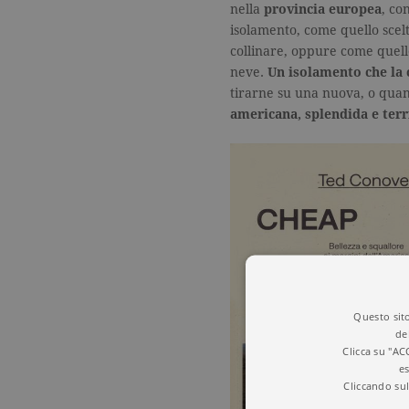
nella
provincia europea
, co
isolamento, come quello scel
collinare, oppure come quello
neve.
Un isolamento che la
tirarne su una nuova, o quan
americana, splendida e terr
Questo sito
de
Clicca su "AC
es
Cliccando sul