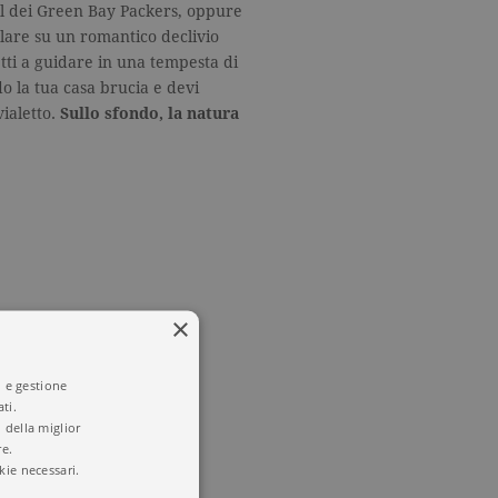
ball dei Green Bay Packers, oppure
lare su un romantico declivio
tti a guidare in una tempesta di
o la tua casa brucia e devi
ialetto.
Sullo sfondo, la natura
×
i e gestione
ti.
 della miglior
re.
kie necessari.