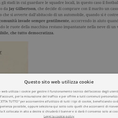
n gli stadi in cui guardare le squadre locali, in questo caso il foot
to da
Jay Gilbertson
, che decide di comprare con il marito un caso
 che si avverte dall’abitacolo di un automobile, quando si è costre
 comunità invade sempre gentilmente
, accorrendo in aiuto quand
do le ruote della macchina restano impantanate nella neve di un v
ibile, che tutto democratizza
.
Questo sito web utilizza cookie
 web utilizza i cookie per gestire il funzionamento tecnico dell'accesso degli utent
ll'account, per la misurazione del traffico e per offrire a tutti contenuti personalizza
CETTA TUTTO" per acconsentire all'utilizzo di tutti i tipi di cookie, beneficiando così
perienza possibile, oppure seleziona qui sotto solo quelli che acconsenti di riceve
la X collocata in alto a destra si chiuderà il banner e si darà il consenso solo ai coo
Leggi la cookie policy