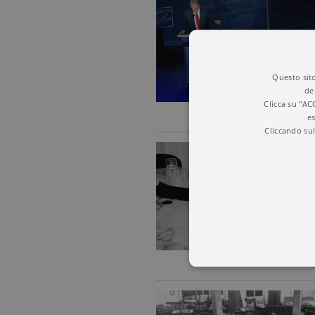
Questo sito
de
Clicca su "AC
es
Cliccando sul