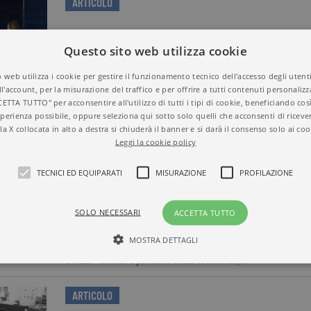
ARTICOLO
Cheap Land America: libri sugli Stati Uni
Questo sito web utilizza cookie
Kamala Harris
 web utilizza i cookie per gestire il funzionamento tecnico dell'accesso degli utent
Di libri sugli Stati Uniti sono pieni gli scaffali, che raccont
ll'account, per la misurazione del traffico e per offrire a tutti contenuti personalizza
sterminate pianure, i laghi degli stati del nord e le paludi
CETTA TUTTO" per acconsentire all'utilizzo di tutti i tipi di cookie, beneficiando così
titolo ne viene in mente per assonanze o discrepanze un al
portano, sono plurali,…
perienza possibile, oppure seleziona qui sotto solo quelli che acconsenti di riceve
la X collocata in alto a destra si chiuderà il banner e si darà il consenso solo ai coo
Leggi la cookie policy
ARTICOLO
TECNICI ED EQUIPARATI
MISURAZIONE
PROFILAZIONE
“La nostra attenzione è diventata pura me
racconta “Il coltellino svizzero”
SOLO NECESSARI
ACCETTA TUTTO
Dalla pubblicità al giornalismo, dall'insegnamento alla d
foto di Grazia Lissi) ha il dono di un ingegno multiforme 
MOSTRA DETTAGLI
competenza che mette generosamente a disposizione di ch
e Utile - Teorie e pratiche della creatività,…
Tecnici ed equiparati
Misurazione
Profilazione
ARTICOLO