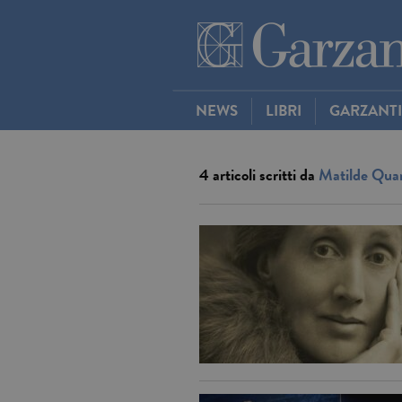
NEWS
LIBRI
GARZANT
4 articoli scritti da
Matilde Quar