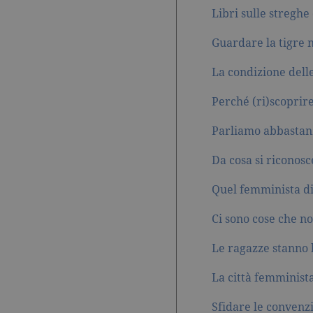
Libri sulle streghe
spin
.facebook.com
Guardare la tigre n
wd
.facebook.com
La condizione delle
Perché (ri)scoprir
Parliamo abbastan
Da cosa si riconosc
Quel femminista d
Ci sono cose che n
Le ragazze stanno 
La città femminista
Sfidare le convenzio