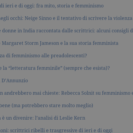
inserzionisti di terze parti.
 di ieri e di oggi: fra mito, storia e femminismo
1 giorno
Utilizzato da Facebook per fornire una serie di prodotti pubblicitari come l
inserzionisti di terze parti.
egli occhi: Neige Sinno e il tentativo di scrivere la violenza
7 giorni
Utilizzato da Facebook per fornire una serie di prodotti pubblicitari come l
inserzionisti di terze parti.
 donne in India raccontata dalle scrittrici: alcuni consigli d
e Margaret Storm Jameson e la sua storia femminista
za di femminismo alle preadolescenti?
e la “letteratura femminile” (sempre che esista)?
i D’Annunzio
on andrebbero mai chieste: Rebecca Solnit su femminismo 
bene (ma potrebbero stare molto meglio)
 è un divenire: l’analisi di Leslie Kern
ni: scrittrici ribelli e trasgressive di ieri e di oggi