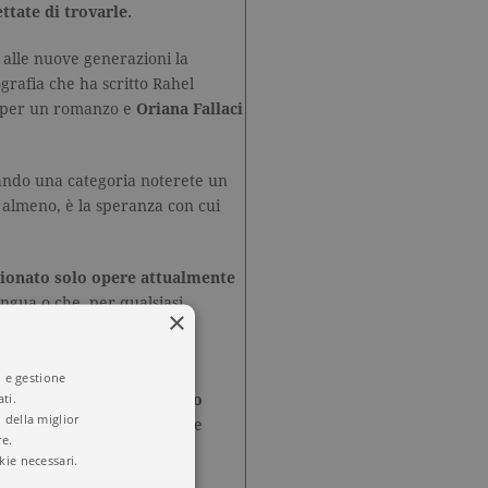
ttate di trovarle.
 alle nuove generazioni la
grafia che ha scritto Rahel
per un romanzo e
Oriana Fallaci
ando una categoria noterete un
 almeno, è la speranza con cui
ionato solo opere attualmente
lingua o che, per qualsiasi
×
lontà di indicarvi
testi
questa guida.
i e gestione
ti.
di pubblicazione della loro
 della miglior
taliana o straniera), fa fede
re.
kie necessari.