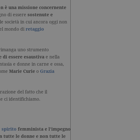
n è una missione concernente
ogno di essere
sostenute e
e società in cui ancora oggi non
 del mondo di
retaggio
imanga uno strumento
 di essere esaustiva
e nella
ntasia e donne in carne e ossa,
come
Marie Curie
o
Grazia
razione del fatto che il
e ci identifichiamo.
o spirito
femminista e l’impegno
n tutte le donne e non tutte le