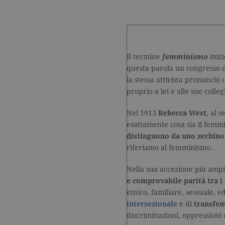
Il termine
femminismo
iniz
questa parola un congresso 
la stessa attivista pronunciò 
proprio a lei e alle sue colle
Nel 1913
Rebecca West
, al 
esattamente cosa sia il femm
distinguono da uno zerbino
riferiamo al femminismo.
Nella sua accezione più ampia
e comprovabile parità tra i 
etnico, familiare, sessuale, ed
intersezionale
e di
transfe
discriminazioni, oppressioni