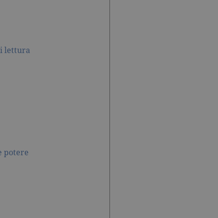
e offerte in tempo reale di
e offerte in tempo reale di
i lettura
e potere