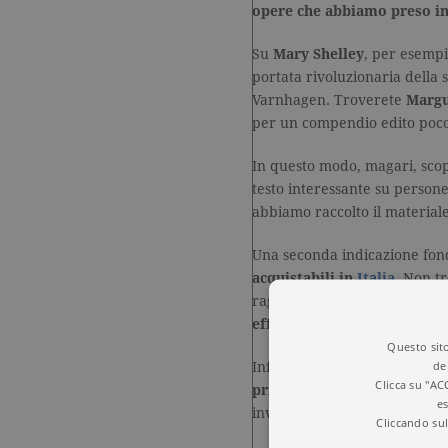
opere che abbiamo preso in 
Su
Mary Shelley
, per esempi
portata rivoluzionaria della 
Varnhagen. Troverete
Margu
per un compendio edito poco
In questo modo, magari, scop
testo interessante su person
abbiamo raccolto il material
Una seconda indicazione fon
acquistabili in
Italia
. Non tr
ragione, non siano al momento
effettivamente accessibili
n
Questo sito
de
Infine, una precisazione pra
Clicca su "AC
prima edizione originale
. N
es
invece l’anno di pubblicazio
Cliccando sul