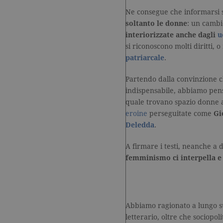
Ne consegue che informarsi s
soltanto le donne
: un cambi
interiorizzate anche dagli
u
si riconoscono molti diritti,
patriarcale
.
Partendo dalla convinzione c
indispensabile, abbiamo pen
quale trovano spazio donne a
eroine
perseguitate come
Gi
Deledda
.
A firmare i testi, neanche a d
femminismo
ci interpella e
Abbiamo ragionato a lungo 
letterario, oltre che sociopol