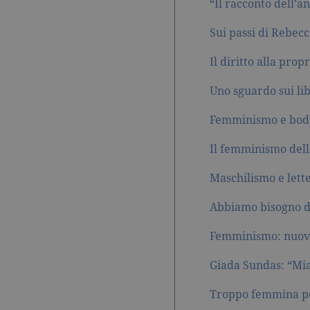
“Il racconto dell’a
current_url
.ga
_gat_UA-16356920-1
.ga
Sui passi di Rebec
Il diritto alla prop
_ga
.ga
Uno sguardo sui lib
Femminismo e body 
CookieScriptConsent
.ga
Il femminismo dell
Maschilismo e lett
Abbiamo bisogno di
Nome
Dominio
Nome
Dominio
Femminismo: nuovi 
datr
.facebook.com
_fbp
.garzanti.it
locale
.facebook.com
Giada Sundas: “Mi
oo
.facebook.com
Troppo femmina per
sb
.facebook.com