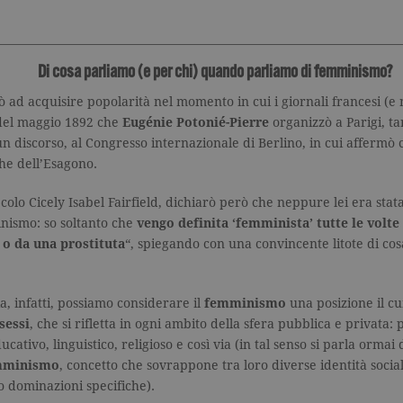
Di cosa parliamo (e per chi) quando parliamo di femminismo?
iò ad acquisire popolarità nel momento in cui i giornali francesi (e
del maggio 1892 che
Eugénie Potonié-Pierre
organizzò a Parigi, t
un discorso, al Congresso internazionale di Berlino, in cui affermò 
ghe dell’Esagono.
secolo Cicely Isabel Fairfield, dichiarò però che neppure lei era sta
inismo: so soltanto che
vengo definita ‘femminista’ tutte le volt
 o da una prostituta
“, spiegando con una convincente litote di c
, infatti, possiamo considerare il
femminismo
una posizione il c
sessi
, che si rifletta in ogni ambito della sfera pubblica e privata: 
ucativo, linguistico, religioso e così via (in tal senso si parla ormai
mminismo
,
concetto che sovrappone tra loro diverse identità sociali,
 o dominazioni specifiche
).