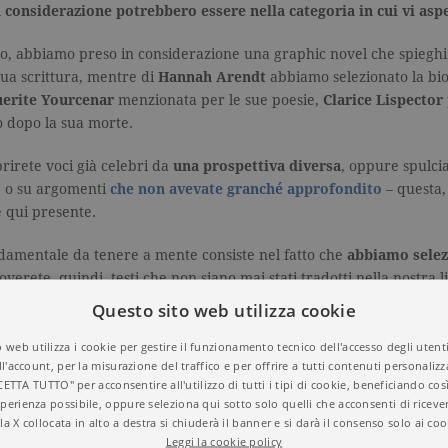
considerazione potrebbero essere nella categoria in cui vi aspe
o, abbiamo preso in considerazione una graphic novel che spieghi
sua scrittura, mentre di
Hannah Arendt
abbiamo selezionato la bio
erite Yourcenar
menzionata per le sue poesie,
Clarice Lispector
 dopo la sua morte.
rirete voci già celebri da
una prospettiva diversa
, oppure spulci
e o su argomenti
che non avevate granché approfondito
– questa,
e qui presente.
damentale da tenere a mente consiste nel fatto che
abbiamo selez
overete, quindi, testi che non siano mai stati tradotti nella nostra 
 disponibili in catalogo. Alla base di questa scelta sta la nostra vo
Questo sito web utilizza cookie
el nostro Paese e nella nostra lingua al momento in cui scriviamo 
 web utilizza i cookie per gestire il funzionamento tecnico dell'accesso degli utent
ll'account, per la misurazione del traffico e per offrire a tutti contenuti personalizza
tica: per ogni categoria, le opere sono elencate seguendo
l’ordine 
CETTA TUTTO" per acconsentire all'utilizzo di tutti i tipi di cookie, beneficiando così
el caso di compendi o raccolte create ad hoc da una casa editrice (i
perienza possibile, oppure seleziona qui sotto solo quelli che acconsenti di riceve
ne del volume in questione.
la X collocata in alto a destra si chiuderà il banner e si darà il consenso solo ai coo
Leggi la cookie policy