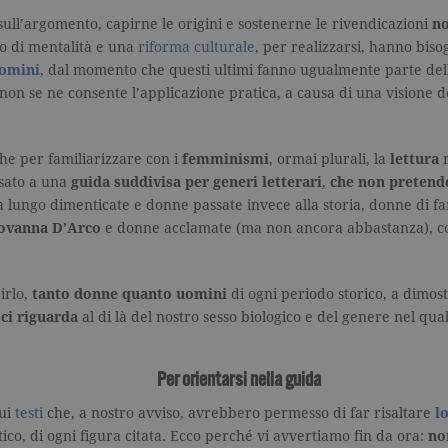
ull’argomento, capirne le origini e sostenerne le rivendicazioni
no
o di mentalità e una
riforma culturale
, per realizzarsi, hanno bis
omini
, dal momento che questi ultimi fanno ugualmente parte dell
 o non se ne consente l’applicazione pratica, a causa di una visione
he per familiarizzare con i
femminismi
, ormai plurali, la
lettura
r
sato a una
guida suddivisa per generi letterari
,
che non pretende
 lungo dimenticate e donne passate invece alla storia, donne di fa
ovanna D’Arco
e donne acclamate (ma non ancora abbastanza), 
irlo,
tanto donne quanto uomini
di ogni periodo storico, a dimost
 ci riguarda
al di là del nostro sesso biologico e del genere nel qual
Per orientarsi nella guida
sui
testi
che, a nostro avviso, avrebbero permesso di far risaltare
l
itico, di ogni figura citata. Ecco perché vi avvertiamo fin da ora:
no