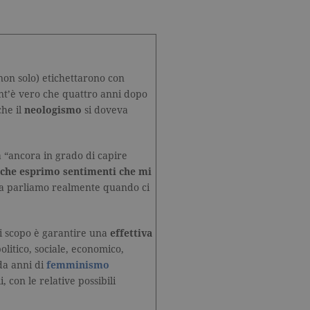
 non solo) etichettarono con
ant’è vero che quattro anni dopo
che il
neologismo
si doveva
ta “ancora in grado di capire
e che esprimo sentimenti che mi
osa parliamo realmente quando ci
ui scopo è garantire una
effettiva
politico, sociale, economico,
 da anni di
femminismo
 con le relative possibili