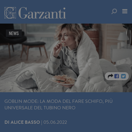
NEWS
GOBLIN MODE: LA MODA DEL FARE SCHIFO, PIÙ
UNIVERSALE DEL TUBINO NERO
DI
ALICE BASSO
|
05.06.2022