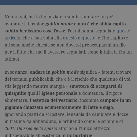
Non so voi, ma io ho iniziato a sentir spuntare un po’
ovunque il termine
goblin mode
e
non è che abbia capito
subito benissimo cosa fosse
. Poi mi hanno segnalato
questo
articolo
, che a sua volta cita
questo
e
questo
, e l’ho capito (e
mi sono anche chiesta se non dovessi preoccuparmi un filo
per il fatto che me li avessero segnalati, come intuirete fra un
attimo).
In sostanza,
andare in
goblin mode
significa – fatemi trovare
dei termini pubblicabili, che c’è il rischio che qualcuno di voi
stia leggendo mentre mangia –
smettere di occuparsi di
quisquilie
quali l’
igiene personale
e domestica, il rigore
alimentare,
l’estetica del vestiario
, insomma
campare in un
pigiama chiazzato ecumenicamente di latte e sugo
,
ignorando piatti da scrostare, lenzuola da cambiare e docce
in trauma da abbandono, e orbitando come le scimmie di
2001: Odissea nello spazio
attorno all’unico attrezzo
indispensabile all’esistenza:
il pc portatile
.