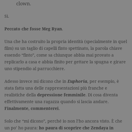
pattern
clown.
impostato 
Google
Analytics, i
Sì.
l'elemento
pattern sul
nome contie
Peccato che fosse Meg Ryan
.
numero
identificati
univoco
Una che ha costruito la propria identità (specialmente in quel
dell'accoun
del sito We
film) su un taglio di capelli finto spettinato, la parola chiave
cui si riferis
essendo “finto”, come sa chiunque abbia mai provato a
una variazi
del cookie 
replicarlo a casa e abbia finito per gettare la spugna e girare
che viene
uno stipendio al parrucchiere.
utilizzato p
limitare la
quantità di 
registrati d
Adesso invece mi dicono che in
Euphoria
, per esempio, è
Google su si
stata fatta una delle rappresentazioni più franche e
Web ad alt
volume di
realistiche della
depressione femminile
. Di cosa diventa
traffico.
effettivamente una ragazza quando si lascia andare.
_ga
.garzanti.it
2 anni
Questo nom
Finalmente, commenterei
.
cookie è
associato a
Google
Solo che “mi dicono”, perché io non l’ho ancora visto. È che
Universal
Analytics, c
un po’ ho paura:
ho paura di scoprire che Zendaya in
un