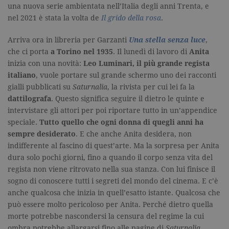
Cookie-
una nuova serie ambientata nell’Italia degli anni Trenta, e
Script.com 
nel 2021 è stata la volta de
Il grido della rosa
.
ricordare le
preferenze 
consenso s
Arriva ora in libreria per Garzanti
Una stella senza luce
,
cookie dei
visitatori. È
che ci porta
a Torino nel 1935
. Il lunedì di lavoro di
Anita
necessario c
banner dei
inizia con una novità:
Leo Luminari, il più grande regista
cookie di
italiano
, vuole portare sul grande schermo uno dei racconti
Cookie-
Script.com
gialli pubblicati su
Saturnalia
, la rivista per cui lei fa la
funzioni
dattilografa
. Questo significa seguire il dietro le quinte e
correttamen
intervistare gli attori per poi riportare tutto in un’appendice
speciale.
Tutto quello che ogni donna di quegli anni ha
sempre desiderato
. E che anche Anita desidera, non
indifferente al fascino di quest’arte. Ma la sorpresa per Anita
dura solo pochi giorni, fino a quando il corpo senza vita del
regista non viene ritrovato nella sua stanza. Con lui finisce il
Nome
Dominio
Scadenza
Descrizione
sogno di conoscere tutti i segreti del mondo del cinema. E c’è
datr
.facebook.com
2 anni
Utilizzato da
anche qualcosa che inizia in quell’esatto istante. Qualcosa che
Facebook
per verificare
Nome
Dominio
Scadenza
Descrizione
può essere molto pericoloso per Anita. Perché dietro quella
se l'utente
accede a
morte potrebbe nascondersi la censura del regime la cui
_fbp
.garzanti.it
3 mesi
Utilizzato
facebook da
da
ombra potrebbe allargarsi fino alle pagine di
Saturnalia
.