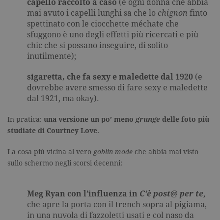
capello raccolto a caso
(e ogni donna che abbia
visitata e v
utilizzato p
mai avuto i capelli lunghi sa che lo
chignon
finto
contare e t
spettinato con le ciocchette méchate che
traccia dell
visualizzazi
sfuggono è uno degli effetti più ricercati e più
pagina.
chic che si possano inseguire, di solito
_gat
.garzanti.it
1 minuto
Questo nom
inutilmente);
cookie è
associato a
Google
sigaretta, che fa sexy e maledette dal 1920
(e
Universal
Analytics,
dovrebbe avere smesso di fare sexy e maledette
secondo la
dal 1921, ma okay).
documenta
viene utiliz
per limitare
In pratica:
una versione un po’ meno
grunge
delle foto più
frequenza d
richieste,
studiate di Courtney Love
.
limitando l
raccolta di 
su siti ad al
La cosa più vicina al vero
goblin mode
che abbia mai visto
traffico.
sullo schermo negli scorsi decenni:
current_url
.garzanti.it
Sessione
Questo coo
viene utiliz
per verifica
pagina corr
Meg Ryan con l’influenza in
C’è post@ per te
,
visualizzata
che apre la porta con il trench sopra al pigiama,
_gat_UA-16356920-1
.garzanti.it
1 minuto
Si tratta di
in una nuvola di fazzoletti usati e col naso da
cookie di t