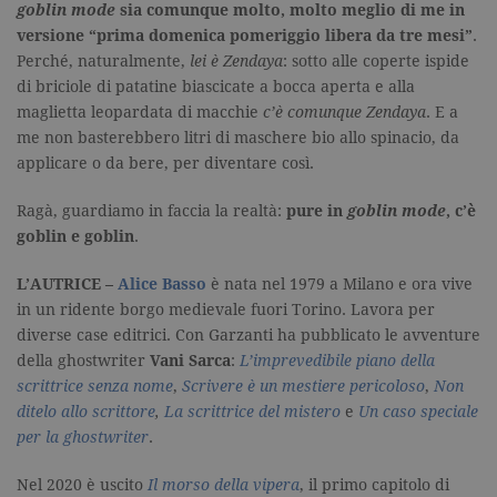
goblin mode
sia comunque molto, molto meglio di me in
aggiornam
significativ
versione “prima domenica pomeriggio libera da tre mesi”
.
servizio di
analisi più
Perché, naturalmente,
lei è Zendaya
: sotto alle coperte ispide
comuneme
di briciole di patatine biascicate a bocca aperta e alla
utilizzato d
Google. Qu
maglietta leopardata di macchie
c’è comunque Zendaya
. E a
cookie vien
utilizzato p
me non basterebbero litri di maschere bio allo spinacio, da
distinguere
applicare o da bere, per diventare così.
utenti unici
assegnand
numero
Ragà, guardiamo in faccia la realtà:
pure in
goblin mode
, c’è
generato in
modo casua
goblin e goblin
.
come
identificato
del cliente. 
L’AUTRICE –
Alice Basso
è nata nel 1979 a Milano e ora vive
incluso in 
richiesta di
in un ridente borgo medievale fuori Torino. Lavora per
pagina in u
diverse case editrici. Con Garzanti ha pubblicato le avventure
e utilizzato
calcolare i d
della ghostwriter
Vani Sarca
:
L’imprevedibile piano della
visitatori,
sessioni e
scrittrice senza nome
,
Scrivere è un mestiere pericoloso
,
Non
campagne p
ditelo allo scrittore
,
La scrittrice del mistero
e
Un caso speciale
rapporti di
analisi dei si
per la ghostwriter
.
CookieScriptConsent
.garzanti.it
1 mese
Questo coo
viene utiliz
Nel 2020 è uscito
Il morso della vipera
, il primo capitolo di
dal servizio