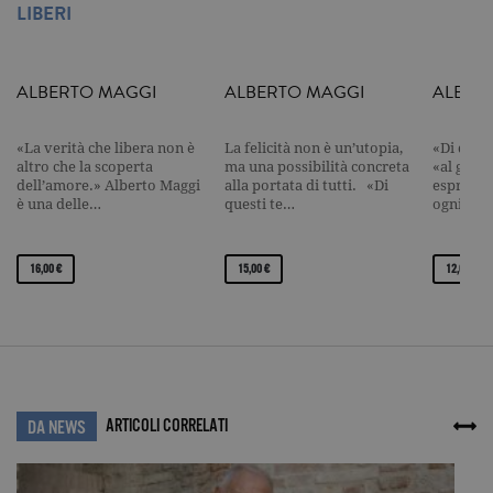
Web ad alt
LIBERI
volume di
traffico.
_ga
.garzanti.it
2 anni
Questo nom
cookie è
ALBERTO MAGGI
ALBERTO MAGGI
ALBER
associato a
Google
Universal
Analytics, c
«La verità che libera non è
La felicità non è un’utopia,
«Di ques
un
altro che la scoperta
ma una possibilità concreta
«al gior
aggiornam
dell’amore.» Alberto Maggi
alla portata di tutti. «Di
espressi
significativ
è una delle…
questi te…
ogni vol
servizio di
analisi più
comuneme
utilizzato d
16,00 €
15,00 €
12,00 €
Google. Qu
cookie vien
utilizzato p
distinguere
utenti unici
assegnand
numero
generato in
modo casua
come
ARTICOLI CORRELATI
identificato
DA NEWS
del cliente. 
incluso in 
richiesta di
pagina in u