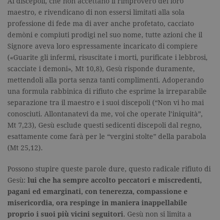
Ai discepoli, che non accettano il rimprovero del loro
maestro, e rivendicano di non essersi limitati alla sola
professione di fede ma di aver anche profetato, cacciato
demòni e compiuti prodigi nel suo nome, tutte azioni che il
Signore aveva loro espressamente incaricato di compiere
(«Guarite gli infermi, risuscitate i morti, purificate i lebbrosi,
scacciate i demoni»
,
Mt 10,8), Gesù risponde duramente,
mettendoli alla porta senza tanti complimenti. Adoperando
una formula rabbinica di rifiuto che esprime la irreparabile
separazione tra il maestro e i suoi discepoli (“Non vi ho mai
conosciuti. Allontanatevi da me, voi che operate l’iniquità”,
Mt 7,23), Gesù esclude questi sedicenti discepoli dal regno,
esattamente come farà per le “vergini stolte” della parabola
(Mt 25,12).
Possono stupire queste parole dure, questo radicale rifiuto di
Gesù:
lui che ha sempre accolto peccatori e miscredenti,
pagani ed emarginati, con tenerezza, compassione e
misericordia, ora respinge in maniera inappellabile
proprio i suoi più vicini seguitori
. Gesù non si limita a