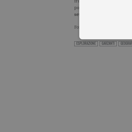
frattempo a intuizioni brillan
potenze, in un libro che è u
sete di conoscenza
.
Fonte:
www.illibraio.it
ESPLORAZIONE
GARZANTI
GEOGRAF
I cookie tecnici sono stretta
dell'account. Il sito Web non
Garante, i cookie analitici 
Nome
Do
_gid
.ga
_gat
.ga
current_url
.ga
_gat_UA-16356920-1
.ga