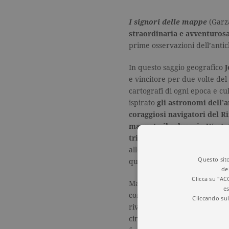
I signori delle mappe
(Garza
straordinaria e avventuros
prime osservazioni dell’antichi
In questo saggio geografico
J
e vincitore per due volte del
cartografi di ogni epoca e c
ispirato
gli astronomi dell’a
coraggiosi navigatori del 
mappato il selvaggio West
,
triangolazione del regno di
alle imprese di
Humboldt lun
Questo sito
quelle di Francis Beaufort e
de
Clicca su "AC
Ma non è tutto, perché una v
es
continenti
sepolti sotto i gh
Cliccando sul
rivolto
verso gli spazi celest
cinesi si arriva alle più rece