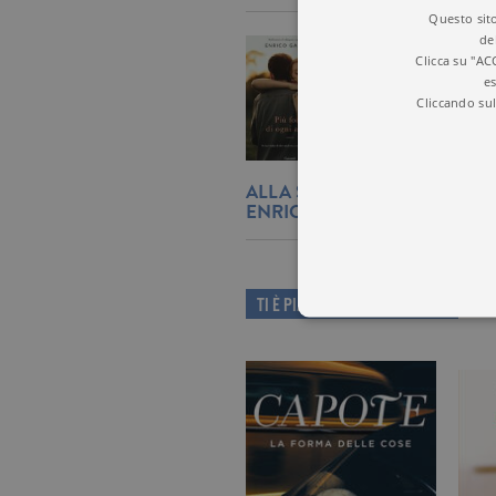
Questo sito
de
Clicca su "AC
es
Cliccando sul
ALLA SCOPERTA DEL NUOVO
ENRICO GALIANO
TI È PIACIUTO QUESTO LIBRO?
I cookie tecnici sono stretta
dell'account. Il sito Web non
Garante, i cookie analitici 
Nome
Do