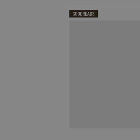
datr
.facebook.com
_fbp
.garzanti.it
locale
.facebook.com
GOODREADS
oo
.facebook.com
Qui potrai visualizzare le recensi
sb
.facebook.com
spin
.facebook.com
wd
.facebook.com