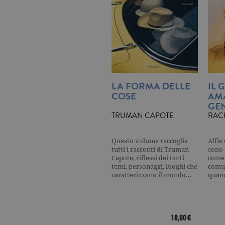
_gid
.ga
_gat
.ga
current_url
.ga
_gat_UA-16356920-1
.ga
LA FORMA DELLE
IL 
COSE
AM
GEN
_ga
.ga
TRUMAN CAPOTE
RAC
Questo volume raccoglie
Alfie
tutti i racconti di Truman
sono 
Capote, riflessi dei tanti
come 
CookieScriptConsent
.ga
temi, personaggi, luoghi che
comun
caratterizzano il mondo…
quan
Nome
Dominio
18,00 €
Nome
Dominio