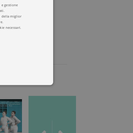
i e gestione
ti.
io cuore
 della miglior
re.
kie necessari.
 utenti e la gestione
delle condizioni previste dal