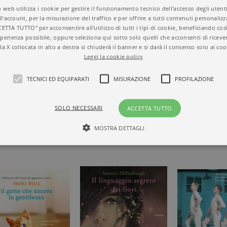
 web utilizza i cookie per gestire il funzionamento tecnico dell'accesso degli utent
ll'account, per la misurazione del traffico e per offrire a tutti contenuti personalizza
Titolo
Dormi stanotte sul m
CETTA TUTTO" per acconsentire all'utilizzo di tutti i tipi di cookie, beneficiando così
ISBN
9788811817185
perienza possibile, oppure seleziona qui sotto solo quelli che acconsenti di riceve
Autore
Enrico Galiano
la X collocata in alto a destra si chiuderà il banner e si darà il consenso solo ai coo
Casa Editrice
GARZANTI
Leggi la cookie policy
Aree tematiche
Tascabili
Dettagli
368 pagine, Brossura
TECNICI ED EQUIPARATI
MISURAZIONE
PROFILAZIONE
Prezzo di questa
13,00€
 LIBRO DI
edizione cartacea
SOLO NECESSARI
ACCETTA TUTTO
MOSTRA DETTAGLI
Tecnici ed equiparati
Misurazione
Profilazione
mente necessari, consentono la funzionalità del sito Web principale come l'accesso degli
 può essere utilizzato correttamente senza i cookie strettamente necessari. Col rispetto 
sono equiparati ai tecnici e dunque non necessitano del consenso.
minio
Scadenza
Descrizione