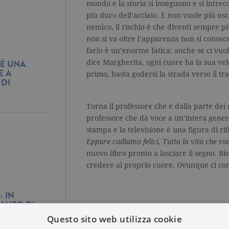
mondo e la storia si inseguono e si intrecc
più duro dell’acciaio. E non vuole più usc
nemico, il rischio è che diventi sempre più
non si va oltre l’apparenza non si conosc
farlo è un’enorme fatica; anche se ci vu
 È UNA
dice Margherita, ogni cuore ha la sua vel
E A
primo, basta godersi la strada verso il tr
 DI
Torna il professore che è dalla parte dei 
professore che dà voce a un’intera genera
stampa e la televisione è una figura di ri
Eppure cadiamo felici, Tutta la vita che vu
nuovo libro pronto a lasciare il segno. Bis
credere al proprio cuore. Ovunque ci con
: IN
ANZO DI
Questo sito web utilizza cookie