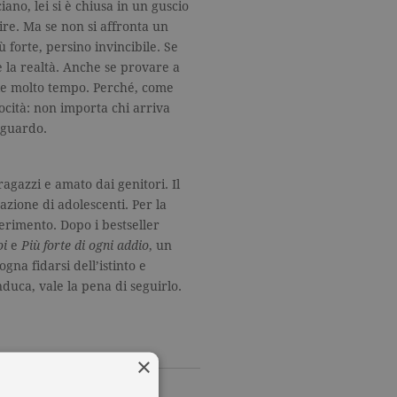
iano, lei si è chiusa in un guscio
ire. Ma se non si affronta un
 forte, persino invincibile. Se
e la realtà. Anche se provare a
ole molto tempo. Perché, come
ocità: non importa chi arriva
aguardo.
ragazzi e amato dai genitori. Il
zione di adolescenti. Per la
ferimento. Dopo i bestseller
oi
e
Più forte di ogni addio
, un
ogna fidarsi dell’istinto e
duca, vale la pena di seguirlo.
×