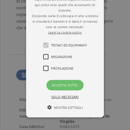
di riferimento crollano e bisogna costruirne di
qui sotto solo quelli che acconsenti di
nuovi. L’unica cosa che rimane è un sogno. Un
ricevere.
sogno che, anche quando resta chiuso in un
Cliccando sulla X collocata in alto a destra
si chiuderà il banner e si darà il consenso
cassetto, continua a parlarci. Ed è proprio sapere
solo ai cookie necessari.
che è lì che ci fa sentire vivi.
Leggi la cookie policy
TECNICI ED EQUIPARATI
MISURAZIONE
PROFILAZIONE
SFOGLIA LE PRIME PAGINE
ACCETTA TUTTO
SOLO NECESSARI
Titolo
Non è questo che sognavo da
bambina
MOSTRA DETTAGLI
ISBN
9788811818830
Autore
Sara Canfailla
,
Jolanda Di
Virgilio
Casa Editrice
GARZANTI
Tecnici ed equiparati