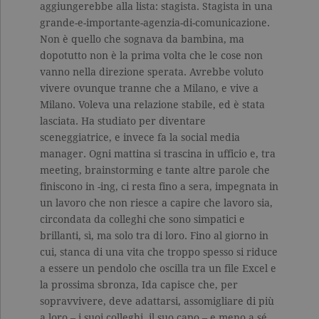
aggiungerebbe alla lista: stagista. Stagista in una
grande-e-importante-agenzia-di-comunicazione.
Non è quello che sognava da bambina, ma
dopotutto non è la prima volta che le cose non
vanno nella direzione sperata. Avrebbe voluto
vivere ovunque tranne che a Milano, e vive a
Milano. Voleva una relazione stabile, ed è stata
lasciata. Ha studiato per diventare
sceneggiatrice, e invece fa la social media
manager. Ogni mattina si trascina in ufficio e, tra
meeting, brainstorming e tante altre parole che
finiscono in -ing, ci resta fino a sera, impegnata in
un lavoro che non riesce a capire che lavoro sia,
circondata da colleghi che sono simpatici e
brillanti, sì, ma solo tra di loro. Fino al giorno in
cui, stanca di una vita che troppo spesso si riduce
a essere un pendolo che oscilla tra un file Excel e
la prossima sbronza, Ida capisce che, per
sopravvivere, deve adattarsi, assomigliare di più
a loro – i suoi colleghi, il suo capo – e meno a sé