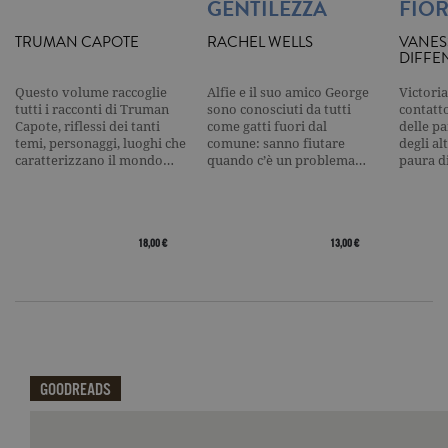
GENTILEZZA
FIOR
l'elemento
pattern sul
nome contie
TRUMAN CAPOTE
RACHEL WELLS
VANES
numero
DIFFE
identificati
univoco
dell'accoun
Questo volume raccoglie
Alfie e il suo amico George
Victoria
del sito We
tutti i racconti di Truman
sono conosciuti da tutti
contatto
cui si riferis
Capote, riflessi dei tanti
come gatti fuori dal
delle pa
una variazi
temi, personaggi, luoghi che
comune: sanno fiutare
degli al
del cookie 
caratterizzano il mondo…
quando c’è un problema…
paura d
che viene
utilizzato p
limitare la
quantità di 
registrati d
Google su si
18,00 €
13,00 €
Web ad alt
volume di
traffico.
_ga
.garzanti.it
2 anni
Questo nom
cookie è
associato a
Google
Universal
Analytics, c
un
GOODREADS
aggiornam
significativ
servizio di
Qui potrai visualizzare le recensioni di GoodReads.
analisi più