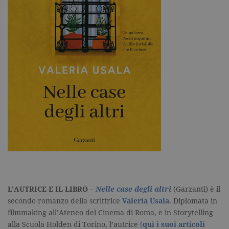
_gat
.garzanti.it
1 minuto
Questo nom
cookie è
associato a
Google
Universal
Analytics,
secondo la
documenta
viene utiliz
per limitare
frequenza d
richieste,
limitando l
raccolta di 
su siti ad al
traffico.
current_url
.garzanti.it
Sessione
Questo coo
viene utiliz
per verifica
pagina corr
visualizzata
_gat_UA-16356920-1
.garzanti.it
1 minuto
Si tratta di
cookie di t
pattern
impostato 
L’AUTRICE E IL LIBRO
–
Nelle case degli altri
(Garzanti) è il
Google
secondo romanzo della scrittrice
Valeria Usala
. Diplomata in
Analytics, i
l'elemento
filmmaking all’Ateneo del Cinema di Roma, e in Storytelling
pattern sul
alla Scuola Holden di Torino, l’autrice
(
qui i suoi articoli
nome contie