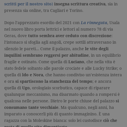
numero
scritti per il nostro sito
)
insegna scrittura creativa
, sia in
identificati
univoco
presenza sia online, tra Cagliari e Torino.
dell'accoun
del sito We
cui si riferis
Dopo l’apprezzato esordio del 2021 con
La rinnegata
, Usala
una variazi
nel nuovo libro porta lettrici e lettori al numero 78 di via
del cookie 
che viene
Geras, dove
tutto sembra aver ceduto con discrezione
:
utilizzato p
limitare la
l’intonaco si sfoglia agli angoli, crepe sottili attraversano in
quantità di 
silenzio le pareti… Come il palazzo, anche
le vite degli
registrati d
Google su si
inquilini sembrano reggersi per abitudine
, in un equilibrio
Web ad alt
volume di
fragile e ostinato. Come quella di
Luciano
, che nella vita è
traffico.
stato fedele soltanto alle parole crociate e alle Lucky Strike; o
_ga
.garzanti.it
2 anni
Questo nom
quella di
ldo e Nora
, che hanno condiviso un’esistenza intera
cookie è
associato a
e ora
si spartiscono la stanchezza del tempo
; e ancora
Google
quella di
Ugo
, orologiaio scorbutico, capace di riparare
Universal
Analytics, c
qualunque meccanismo, ma disarmato quando a rompersi è
un
qualcosa nelle persone. Dietro le porte chiuse del palazzo
si
aggiornam
significativ
consumano tante vecchiaie
. Ma qualcuno, negli anni, ha
servizio di
analisi più
imparato a conoscerli più di quanto immaginino. È una
comuneme
ragazza con la Moleskine bianca: solo lei custodisce
ciò che
utilizzato d
Google. Qu
resta di quelle vite dimenticate
.