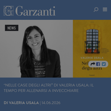
NEWS
“NELLE CASE DEGLI ALTRI” DI VALERIA USALA: IL
TEMPO PER ALLENARSI A INVECCHIARE
DI
VALERIA USALA
|
14.06.2026