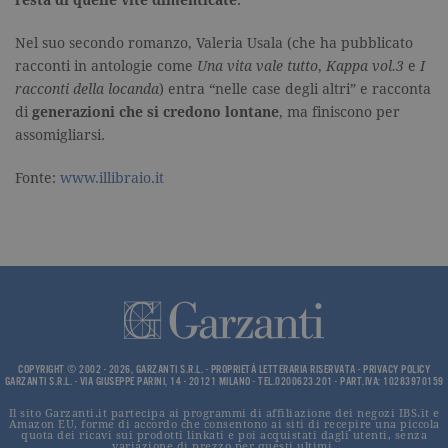
cookie vien
utilizzato p
distinguere
Nel suo secondo romanzo, Valeria Usala (che ha pubblicato
utenti unici
assegnand
racconti in antologie come
Una vita vale tutto
,
Kappa vol.3
e
I
numero
racconti della locanda
) entra “nelle case degli altri” e racconta
generato in
modo casua
di
generazioni che si credono lontane
, ma finiscono per
come
identificato
assomigliarsi.
del cliente. 
incluso in 
richiesta di
Fonte:
www.illibraio.it
pagina in u
e utilizzato
calcolare i d
visitatori,
sessioni e
campagne p
rapporti di
analisi dei si
CookieScriptConsent
.garzanti.it
1 mese
Questo coo
viene utiliz
dal servizio
Cookie-
COPYRIGHT © 2002 - 2026, GARZANTI S.R.L. - PROPRIETÀ LETTERARIA RISERVATA -
PRIVACY POLICY
Script.com 
GARZANTI S.R.L. - VIA GIUSEPPE PARINI, 14 - 20121 MILANO - TEL.0200623.201 - PART.IVA: 10283970159
ricordare le
preferenze 
consenso s
Il sito Garzanti.it partecipa ai programmi di affiliazione dei negozi IBS.it e
Amazon EU, forme di accordo che consentono ai siti di recepire una piccola
cookie dei
quota dei ricavi sui prodotti linkati e poi acquistati dagli utenti, senza
visitatori. È
variazione di prezzo per questi ultimi.