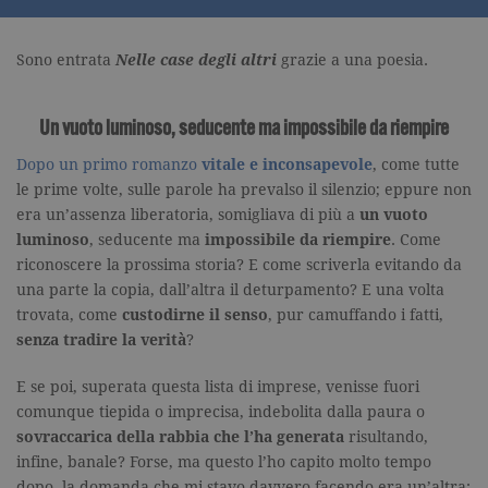
Sono entrata
Nelle case degli altri
grazie a una poesia.
Un vuoto luminoso, seducente ma impossibile da riempire
Dopo un primo romanzo
vitale e inconsapevole
, come tutte
le prime volte, sulle parole ha prevalso il silenzio; eppure non
era un’assenza liberatoria, somigliava di più a
un vuoto
luminoso
, seducente ma
impossibile da riempire
. Come
riconoscere la prossima storia? E come scriverla evitando da
una parte la copia, dall’altra il deturpamento? E una volta
trovata, come
custodirne il senso
, pur camuffando i fatti,
senza tradire la verità
?
E se poi, superata questa lista di imprese, venisse fuori
comunque tiepida o imprecisa, indebolita dalla paura o
sovraccarica della rabbia che l’ha generata
risultando,
infine, banale? Forse, ma questo l’ho capito molto tempo
dopo, la domanda che mi stavo davvero facendo era un’altra: