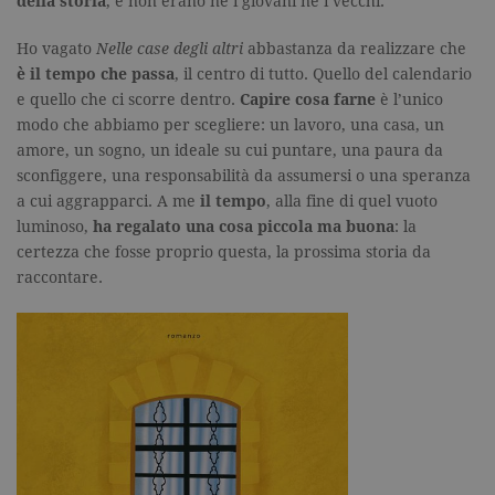
della storia
; e non erano né i giovani né i vecchi.
I cookie tecnici sono strettamente
necessari, consentono la funzionalità
Ho vagato
Nelle case degli altri
abbastanza da realizzare che
del sito Web principale come l'accesso
degli utenti e la gestione dell'account. Il
è il tempo che passa
, il centro di tutto. Quello del calendario
sito Web non può essere utilizzato
e quello che ci scorre dentro.
Capire cosa farne
è l’unico
correttamente senza i cookie
modo che abbiamo per scegliere: un lavoro, una casa, un
strettamente necessari. Col rispetto
delle condizioni previste dal Garante, i
amore, un sogno, un ideale su cui puntare, una paura da
cookie analitici sono equiparati ai
sconfiggere, una responsabilità da assumersi o una speranza
tecnici e dunque non necessitano del
consenso.
a cui aggrapparci. A me
il tempo
, alla fine di quel vuoto
luminoso,
ha regalato una cosa piccola ma buona
: la
Nome
Dominio
Scadenza
Descrizione
certezza che fosse proprio questa, la prossima storia da
_gid
.garzanti.it
1 giorno
Questo coo
raccontare.
impostato 
Google
Analytics.
Memorizza 
aggiorna u
valore uni
per ogni pa
visitata e v
utilizzato p
contare e t
traccia dell
visualizzazi
pagina.