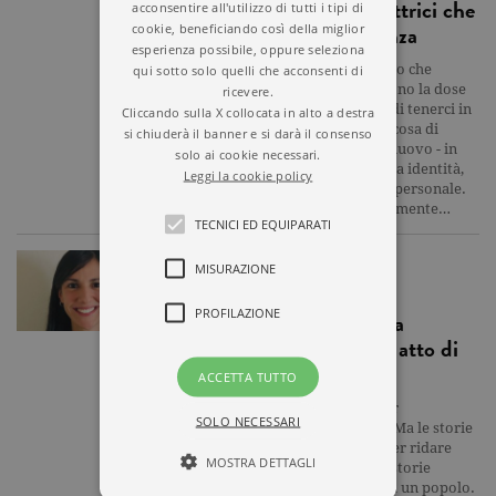
femminile: grandi scrittrici che
acconsentire all'utilizzo di tutti i tipi di
hanno fatto la differenza
cookie, beneficiando così della miglior
esperienza possibile, oppure seleziona
Nel venire al mondo non siamo che
qui sotto solo quelli che acconsenti di
piccoli germogli, e le parole sono la dose
ricevere.
giornaliera di acqua in grado di tenerci in
Cliccando sulla X collocata in alto a destra
vita. Contengono spesso qualcosa di
si chiuderà il banner e si darà il consenso
familiare - o profondamente nuovo - in
solo ai cookie necessari.
grado di dare forma alla nostra identità,
Leggi la cookie policy
di favorire la nostra fioritura personale.
Le parole scritte, e più precisamente…
TECNICI ED EQUIPARATI
ARTICOLO
MISURAZIONE
PROFILAZIONE
La forza delle parole: la
scrittura è un delicato atto di
potere
ACCETTA TUTTO
“Le storie sono state usate per
SOLO NECESSARI
espropriare, e per diffamare. Ma le storie
possono anche essere usate per ridare
MOSTRA DETTAGLI
potere, e per umanizzare. Le storie
possono spezzare la dignità di un popolo.