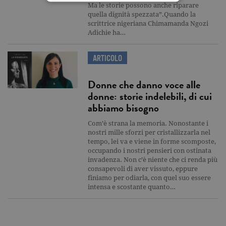
Ma le storie possono anche riparare
quella dignità spezzata”.Quando la
Tecnici ed equiparati
scrittrice nigeriana Chimamanda Ngozi
Adichie ha…
Misurazione
Profilazione
I cookie tecnici sono strettamente
ARTICOLO
necessari, consentono la funzionalità
del sito Web principale come l'accesso
degli utenti e la gestione dell'account. Il
Donne che danno voce alle
sito Web non può essere utilizzato
donne: storie indelebili, di cui
correttamente senza i cookie
strettamente necessari. Col rispetto
abbiamo bisogno
delle condizioni previste dal Garante, i
cookie analitici sono equiparati ai
Com’è strana la memoria. Nonostante i
tecnici e dunque non necessitano del
nostri mille sforzi per cristallizzarla nel
consenso.
tempo, lei va e viene in forme scomposte,
occupando i nostri pensieri con ostinata
Nome
Dominio
Scadenza
Descrizione
invadenza. Non c’è niente che ci renda più
_gid
.garzanti.it
1 giorno
Questo coo
consapevoli di aver vissuto, eppure
impostato 
finiamo per odiarla, con quel suo essere
Google
intensa e scostante quanto…
Analytics.
Memorizza 
aggiorna u
valore uni
per ogni pa
visitata e v