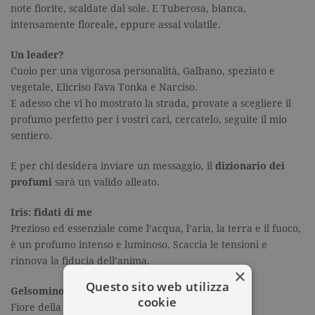
note fiorite, scaldate dal sole. E Tuberosa, bianca,
intensamente floreale, eppure assai volatile.
Un leader?
Cuoio per una vigorosa personalità, Galbano, speziato e
vegetale, Elicriso Fava Tonka e Narciso.
E adesso che vi ho mostrato la strada, provate a scegliere il
profumo perfetto per i vostri cari, cercatelo, seguite il mio
sentiero.
E per chi desidera inviare un messaggio, il
dizionario dei
profumi
sarà un valido alleato.
Iris: fidati di me
Prezioso ed essenziale come l’acqua, l’aria, la terra e il fuoco,
è un profumo intenso e luminoso. Scaccia le tensioni e
rinnova la fiducia dell’anima.
×
Questo sito web utilizza
Gelsomino: sensualità.
cookie
Fiore della notte, solo all’alba o al