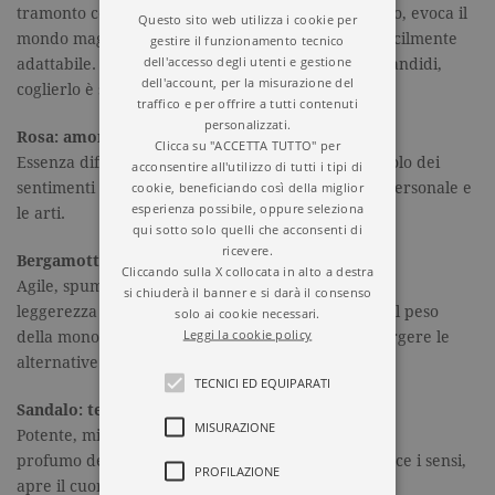
tramonto concede il suo profumo. Inebriante, caldo, evoca il
Questo sito web utilizza i cookie per
mondo magico, ne assottiglia i confini. Sensuale, facilmente
gestire il funzionamento tecnico
dell'accesso degli utenti e gestione
adattabile. Il piacere è nascosto nei piccoli petali candidi,
dell'account, per la misurazione del
coglierlo è solo l’inizio.
traffico e per offrire a tutti contenuti
personalizzati.
Rosa: amore.
Clicca su "ACCETTA TUTTO" per
Essenza difficile da ottenere, dolce, lieve, è il simbolo dei
acconsentire all'utilizzo di tutti i tipi di
cookie, beneficiando così della miglior
sentimenti e delle emozioni. Favorisce l’iniziativa personale e
esperienza possibile, oppure seleziona
le arti.
qui sotto solo quelli che acconsenti di
ricevere.
Bergamotto: speranza.
Cliccando sulla X collocata in alto a destra
Agile, spumeggiante, dona energia e
si chiuderà il banner e si darà il consenso
leggerezza quando ogni aspettativa sfiorisce sotto il peso
solo ai cookie necessari.
Leggi la cookie policy
della monotonia. Illumina il cammino e aiuta a scorgere le
alternative.
TECNICI ED EQUIPARATI
Sandalo: tentazione.
MISURAZIONE
Potente, misterioso e avvolgente, è il
profumo dell’eros. Estremamente complesso, acuisce i sensi,
PROFILAZIONE
apre il cuore e rinnova i sentimenti.