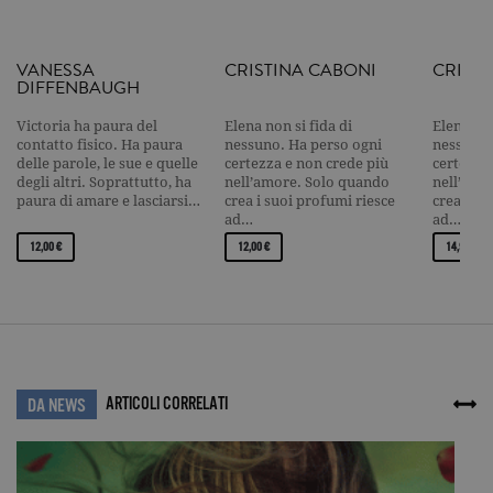
current_url
.garzanti.it
Sessione
Questo coo
viene utiliz
per verifica
VANESSA
CRISTINA CABONI
CRIST
pagina corr
DIFFENBAUGH
visualizzata
_gat_UA-16356920-1
.garzanti.it
1 minuto
Si tratta di
Victoria ha paura del
Elena non si fida di
Elena non
cookie di t
contatto fisico. Ha paura
nessuno. Ha perso ogni
nessuno.
pattern
delle parole, le sue e quelle
certezza e non crede più
certezza
impostato 
degli altri. Soprattutto, ha
nell’amore. Solo quando
nell’amo
Google
paura di amare e lasciarsi…
crea i suoi profumi riesce
crea i su
Analytics, i
l'elemento
ad…
ad…
pattern sul
nome contie
12,00 €
12,00 €
14,90 €
numero
identificati
univoco
dell'accoun
del sito We
cui si riferis
una variazi
del cookie 
che viene
ARTICOLI CORRELATI
utilizzato p
DA NEWS
limitare la
quantità di 
registrati d
Google su si
Web ad alt