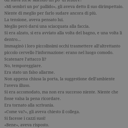
Gli stava forse salendo un po’ di febbre?
«Mi sembri un po’ pallido», gli aveva detto il suo dirimpettaio.
Niente di meglio per farlo sudare ancora di più.
La tensione, aveva pensato lui.
Meglio però darsi una sciacquata alla faccia.
Si era alzato, si era avviato alla volta del bagno, e una volta lì
dentro…
Immaginò i loro piccolissimi occhi trasmettere all’altrettanto
piccolo cervello l’informazione: erano nel luogo comodo.
Scatenare l’attacco lì?
No, temporeggiare.
Era stato un falso allarme.
Non appena chiusa la porta, la suggestione dell’ambiente
l’aveva illuso.
Si era accomodato, ma non era successo niente. Niente che
fosse valsa la pena ricordare.
Era tornato alla scrivania.
«Come va?», gli aveva chiesto il collega.
Si facesse i cazzi suoi!
«Bene», aveva risposto.