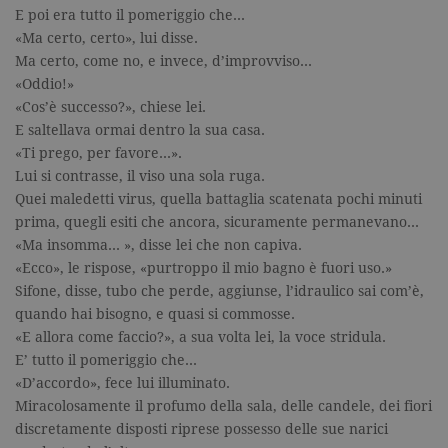
Universal
E poi era tutto il pomeriggio che…
Analytics,
secondo la
«Ma certo, certo», lui disse.
documenta
viene utiliz
Ma certo, come no, e invece, d’improvviso…
per limitare
«Oddio!»
frequenza d
richieste,
«Cos’è successo?», chiese lei.
limitando l
raccolta di 
E saltellava ormai dentro la sua casa.
su siti ad al
«Ti prego, per favore…».
traffico.
Lui si contrasse, il viso una sola ruga.
current_url
.garzanti.it
Sessione
Questo coo
Quei maledetti virus, quella battaglia scatenata pochi minuti
viene utiliz
per verifica
prima, quegli esiti che ancora, sicuramente permanevano…
pagina corr
visualizzata
«Ma insomma… », disse lei che non capiva.
«Ecco», le rispose, «purtroppo il mio bagno è fuori uso.»
_gat_UA-16356920-1
.garzanti.it
1 minuto
Si tratta di
cookie di t
Sifone, disse, tubo che perde, aggiunse, l’idraulico sai com’è,
pattern
impostato 
quando hai bisogno, e quasi si commosse.
Google
«E allora come faccio?», a sua volta lei, la voce stridula.
Analytics, i
l'elemento
E’ tutto il pomeriggio che…
pattern sul
nome contie
«D’accordo», fece lui illuminato.
numero
Miracolosamente il profumo della sala, delle candele, dei fiori
identificati
univoco
discretamente disposti riprese possesso delle sue narici
dell'accoun