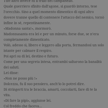
Tutt’altro invece fu il trillo del campanello.
degli utenti e la gestione dell'account. Il
sito Web non può essere utilizzato
Quale guerriero sfinito dall’agone, si guardò intorno, tese
correttamente senza i cookie
l’orecchio. Sino a quel momento dimentico di ogni altro
strettamente necessari. Col rispetto
dovere tranne quello di contenere l’attacco del nemico, tornò
delle condizioni previste dal Garante, i
cookie analitici sono equiparati ai
infine in sé, repentinamente.
tecnici e dunque non necessitano del
«Madonna santa!», mormorò.
consenso.
Madonnasanta era lei e per un minuto, forse due, se n’era
Nome
Dominio
Scadenza
Descrizione
completamente dimenticato.
_gid
.garzanti.it
1 giorno
Questo coo
Volò, adesso sì, libero e leggero alla porta, fermandosi un solo
impostato 
istante per calmare il respiro.
Google
Analytics.
Poi aprì su di lei, destino e futuro.
Memorizza 
aggiorna u
Come per una segreta intesa, entrambi saltarono la banalità
valore uni
dei saluti.
per ogni pa
visitata e v
Lei disse:
utilizzato p
contare e t
«Non ne posso più !»
traccia dell
Dolcezza, fu il suo pensiero, anch’io lo potrei dire.
visualizzazi
pagina.
Di stringerti tra le braccia, amarti, coccolarti, fare di te la
vita.
_gat
.garzanti.it
1 minuto
Questo nom
cookie è
«Di fare la pipì», aggiunse lei.
associato a
Google
Col freddo che faceva…