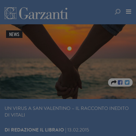
NEWS
UN VIRUS A SAN VALENTINO – IL RACCONTO INEDITO
DI VITALI
DI
REDAZIONE IL LIBRAIO
|
13.02.2015