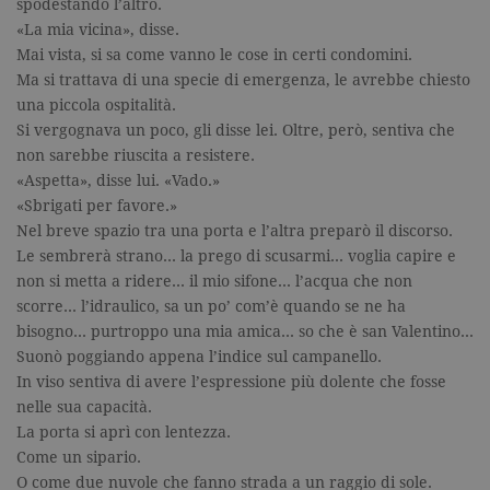
spodestando l’altro.
del sito We
cui si riferis
«La mia vicina», disse.
una variazi
del cookie 
Mai vista, si sa come vanno le cose in certi condomini.
che viene
Ma si trattava di una specie di emergenza, le avrebbe chiesto
utilizzato p
limitare la
una piccola ospitalità.
quantità di 
registrati d
Si vergognava un poco, gli disse lei. Oltre, però, sentiva che
Google su si
non sarebbe riuscita a resistere.
Web ad alt
volume di
«Aspetta», disse lui. «Vado.»
traffico.
«Sbrigati per favore.»
_ga
.garzanti.it
2 anni
Questo nom
Nel breve spazio tra una porta e l’altra preparò il discorso.
cookie è
associato a
Le sembrerà strano… la prego di scusarmi… voglia capire e
Google
non si metta a ridere… il mio sifone… l’acqua che non
Universal
Analytics, c
scorre… l’idraulico, sa un po’ com’è quando se ne ha
un
aggiornam
bisogno… purtroppo una mia amica… so che è san Valentino…
significativ
Suonò poggiando appena l’indice sul campanello.
servizio di
analisi più
In viso sentiva di avere l’espressione più dolente che fosse
comuneme
utilizzato d
nelle sua capacità.
Google. Qu
La porta si aprì con lentezza.
cookie vien
utilizzato p
Come un sipario.
distinguere
utenti unici
O come due nuvole che fanno strada a un raggio di sole.