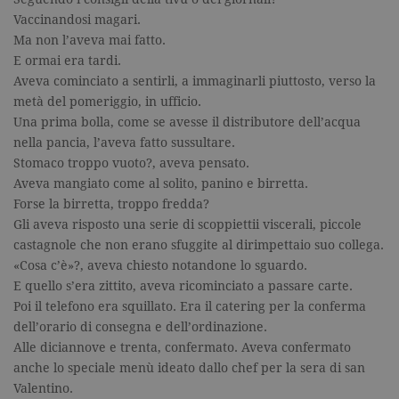
Vaccinandosi magari.
Ma non l’aveva mai fatto.
E ormai era tardi.
Aveva cominciato a sentirli, a immaginarli piuttosto, verso la
metà del pomeriggio, in ufficio.
Una prima bolla, come se avesse il distributore dell’acqua
nella pancia, l’aveva fatto sussultare.
Stomaco troppo vuoto?, aveva pensato.
Aveva mangiato come al solito, panino e birretta.
Forse la birretta, troppo fredda?
Gli aveva risposto una serie di scoppiettii viscerali, piccole
castagnole che non erano sfuggite al dirimpettaio suo collega.
«Cosa c’è»?, aveva chiesto notandone lo sguardo.
E quello s’era zittito, aveva ricominciato a passare carte.
Poi il telefono era squillato. Era il catering per la conferma
dell’orario di consegna e dell’ordinazione.
Alle diciannove e trenta, confermato. Aveva confermato
anche lo speciale menù ideato dallo chef per la sera di san
Valentino.