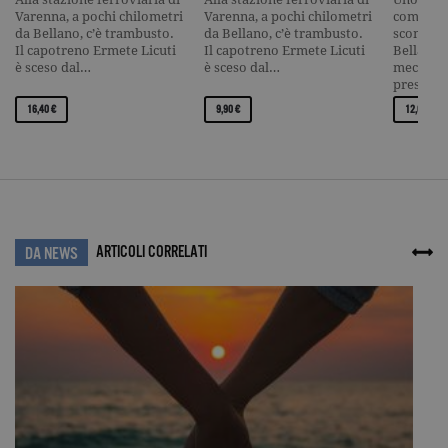
spin
.facebook.com
1 giorno
Utilizzato
Varenna, a pochi chilometri
Varenna, a pochi chilometri
come un 
da
da Bellano, c’è trambusto.
da Bellano, c’è trambusto.
scompigl
Facebook
per fornire
Il capotreno Ermete Licuti
Il capotreno Ermete Licuti
Bellano 
una serie di
è sceso dal…
è sceso dal…
meccanic
prodotti
presen…
pubblicitari
come le
16,40 €
9,90 €
12,00 €
offerte in
tempo reale
di
inserzionisti
di terze
parti.
wd
.facebook.com
7 giorni
Utilizzato
da
Facebook
ARTICOLI CORRELATI
DA NEWS
per fornire
una serie di
prodotti
pubblicitari
come le
offerte in
tempo reale
di
inserzionisti
di terze
parti.