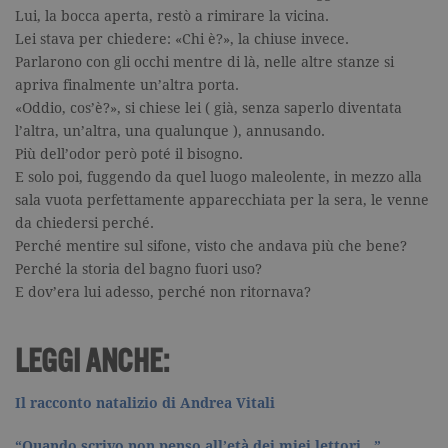
assegnand
Lui, la bocca aperta, restò a rimirare la vicina.
numero
generato in
Lei stava per chiedere: «Chi è?», la chiuse invece.
modo casua
come
Parlarono con gli occhi mentre di là, nelle altre stanze si
identificato
apriva finalmente un’altra porta.
del cliente. 
incluso in 
«Oddio, cos’è?», si chiese lei ( già, senza saperlo diventata
richiesta di
l’altra, un’altra, una qualunque ), annusando.
pagina in u
e utilizzato
Più dell’odor però poté il bisogno.
calcolare i d
visitatori,
E solo poi, fuggendo da quel luogo maleolente, in mezzo alla
sessioni e
sala vuota perfettamente apparecchiata per la sera, le venne
campagne p
rapporti di
da chiedersi perché.
analisi dei si
Perché mentire sul sifone, visto che andava più che bene?
CookieScriptConsent
.garzanti.it
1 mese
Questo coo
Perché la storia del bagno fuori uso?
viene utiliz
dal servizio
E dov’era lui adesso, perché non ritornava?
Cookie-
Script.com 
ricordare le
preferenze 
LEGGI ANCHE:
consenso s
cookie dei
visitatori. È
necessario c
Il racconto natalizio di Andrea Vitali
banner dei
cookie di
Cookie-
“Quando scrivo non penso all’età dei miei lettori…”.