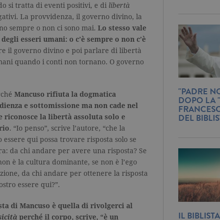
 si tratta di eventi positivi, e di
per ogni pagina visitata e viene utilizzato per contare e tenere tr
libertà
di pagina.
gativi. La provvidenza, il governo divino, la
rzanti.it
1 minuto
Questo nome di cookie è associato a Google Universal Analytics
ono sempre o non ci sono mai.
Lo stesso vale
documentazione viene utilizzato per limitare la frequenza delle r
e degli esseri umani: o c’è sempre o non c’è
raccolta di dati su siti ad alto traffico.
 il governo divino e poi parlare di libertà
rzanti.it
Sessione
Questo cookie viene utilizzato per verificare la pagina corrente v
umani quando i conti non tornano. O governo
rzanti.it
1 minuto
Si tratta di un cookie di tipo pattern impostato da Google Analyt
pattern sul nome contiene il numero identificativo univoco dell
cui si riferisce. È una variazione del cookie _gat che viene utilizz
di dati registrati da Google su siti Web ad alto volume di traffico
"PADRE NO
erché
Mancuso rifiuta la dogmatica
DOPO LA 
rzanti.it
2 anni
Questo nome di cookie è associato a Google Universal Analytic
edienza e sottomissione ma non cade nel
FRANCESC
significativo del servizio di analisi più comunemente utilizzato
DEL BIBLI
 riconosce la libertà assoluta solo e
viene utilizzato per distinguere utenti unici assegnando un n
casuale come identificatore del cliente. È incluso in ogni richiest
rio
. “Io penso”, scrive l’autore, “che la
utilizzato per calcolare i dati di visitatori, sessioni e campagne pe
siti.
 essere qui possa trovare risposta solo se
tra: da chi andare per avere una risposta? Se
rzanti.it
1 mese
Questo cookie viene utilizzato dal servizio Cookie-Script.com pe
consenso sui cookie dei visitatori. È necessario che il banner de
e non è la cultura dominante, se non è l’ego
Script.com funzioni correttamente.
azione, da chi andare per ottenere la risposta
ostro essere qui?”.
Scadenza
Descrizione
sta di Mancuso è quella di rivolgerci al
Scadenza
Descrizione
IL BIBLIS
sicità
perché il corpo, scrive, “è un
2 anni
Utilizzato da Facebook per verificare se l'utente accede a facebook da diver