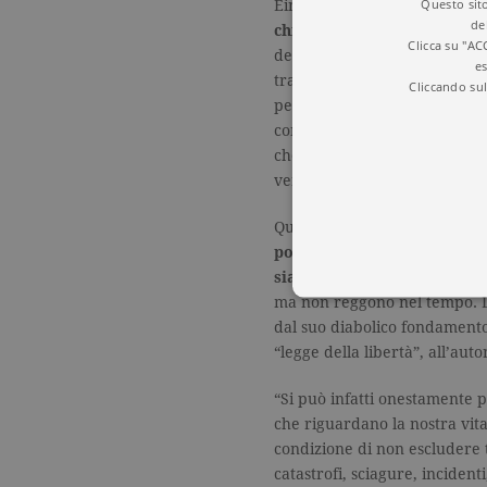
Questo sito
Einstein, la concezione cristi
de
chiede l’autore
. “Se ci affid
Clicca su "AC
del corpo, della psiche e dell
es
tradizione e all’autorità altr
Cliccando sul
peggiore. C’è qualche via di
concetto di libertà o ci trov
che sia davvero consapevole 
veramente libero?”.
Qui sta il dramma
. La Provvi
potere non sono per Mancuso
siamo liberi o meno
. Forni
ma non reggono nel tempo. L
dal suo diabolico fondamento 
“legge della libertà”, all’aut
I cookie tecnici sono stretta
“Si può infatti onestamente p
dell'account. Il sito Web non
Garante, i cookie analitici 
che riguardano la nostra vita 
condizione di non escludere t
Nome
Do
catastrofi, sciagure, incidenti
_gid
.ga