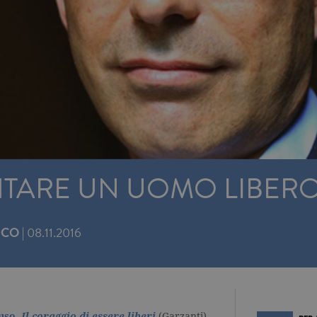
NTARE UN UOMO LIBER
SCO
|
08.11.2016
uso
,
Il coraggio di essere liberi
(Garzanti)