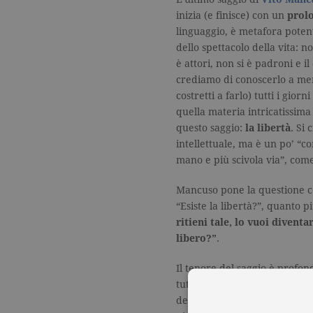
inizia (e finisce) con un
prolo
linguaggio, è metafora poten
dello spettacolo della vita: no
è attori, non si è padroni e 
crediamo di conoscerlo a mem
costretti a farlo) tutti i gior
quella materia intricatissim
questo saggio:
la libertà
. Si
intellettuale, ma è un po’ “c
mano e più scivola via”, com
Mancuso pone la questione c
“Esiste la libertà?”, quanto p
ritieni tale, lo vuoi diventa
libero?”
.
Il tenore del saggio è profon
tutta la sua drammaticità all
della sua perlustrazione che 