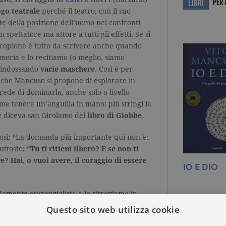
PER
LIBRI
go teatrale
perché il teatro, con il suo
te della posizione dell’uomo nei confronti
n spettatore ma attore a tutti gli effetti. Se si
il copione è tutto da scrivere anche quando
oria e lo recitiamo (o meglio, siamo
ni indossando
varie maschere
. Così è per
a che Mancuso si propone di esplorare in
 crede di dominarla, anche solo a livello
ome tenere un’anguilla in mano: più stringi la
e diceva san Girolamo del
libro di Giobbe
.
osì: “La domanda più importante qui non è:
iuttosto
: “Tu ti ritieni libero? E se non ti
re? Hai, o vuoi avere, il coraggio di essere
IO E DIO
damente esistenzialista e lo ritroviamo in
VITO MAN
a fine del libro quando Mancuso tira le fila
Questo sito web utilizza cookie
tocca il pensiero greco, il determinismo di