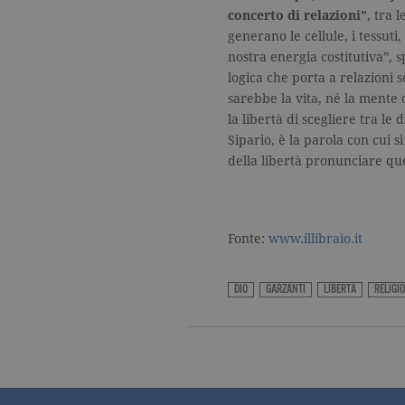
_fbp
.garzanti.it
concerto di relazioni”
, tra 
locale
.facebook.com
generano le cellule, i tessuti, 
oo
.facebook.com
nostra energia costitutiva”, 
logica che porta a relazioni 
sb
.facebook.com
sarebbe la vita, né la mente 
la libertà di scegliere tra le
spin
.facebook.com
Sipario, è la parola con cui 
della libertà pronunciare que
wd
.facebook.com
Fonte:
www.illibraio.it
DIO
GARZANTI
LIBERTÀ
RELIGI