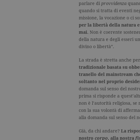
parlare di
provvidenza
quando
quando si tratta di eventi ne
_gat
.ga
missione, la vocazione o ci s
per la libertà della natura 
mai.
Non è coerente sostenere
current_url
.ga
della natura e degli esseri 
_gat_UA-16356920-1
.ga
divino o libertà”.
La strada è stretta anche p
_ga
.ga
tradizionale basata su obb
tranello del mainstream che
soltanto nel proprio deside
domanda sul senso del nostro
prima si risponde a quest’al
CookieScriptConsent
.ga
non è l’autorità religiosa, s
con la sua volontà di afferm
alla domanda sul senso del n
Nome
Dominio
Già, da chi andare?
La rispo
Nome
Dominio
nostro
corpo
, alla nostra
fi
datr
.facebook.com