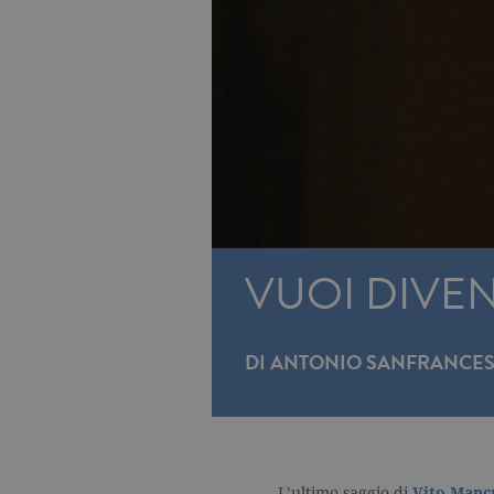
VUOI DIVE
DI
ANTONIO SANFRANCE
L’ultimo saggio di
Vito Manc