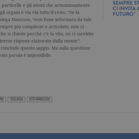
SEMPRE ST
3 mesi
Utilizzato da Facebook per fornire una serie di prodotti pubblicitari come 
le particelle e gli atomi che armoniosamente
CI INVIT
7 giorni
Contiene le impostazioni locali della scelta della lingua di navigazione. 
inserzionisti di terze parti
gli organi e via via tutto il resto. “Se la
FUTURO"
utilizzati per consentire a Facebook di tener traccia dell'utente nei siti che
cookie raccoglie informazioni in forma anonima.
5 anni
Utilizzato da Facebook per fornire una serie di prodotti pubblicitari come l
spiega Mancuso, “non fosse informata da tale
inserzionisti di terze parti.
sempre più complesse e articolate, non ci
2 anni
Utilizzato da Facebook per fornire una serie di prodotti pubblicitari come l
che si chiede perché c’è la vita, né ci sarebbe
inserzionisti di terze parti.
 diverse risposte elaborate dalla mente”.
1 giorno
Utilizzato da Facebook per fornire una serie di prodotti pubblicitari come l
si conclude questo saggio. Ma sulla questione
inserzionisti di terze parti.
sta parola è impossibile.
7 giorni
Utilizzato da Facebook per fornire una serie di prodotti pubblicitari come l
inserzionisti di terze parti.
ONE
TEOLOGIA
VITO MANCUSO