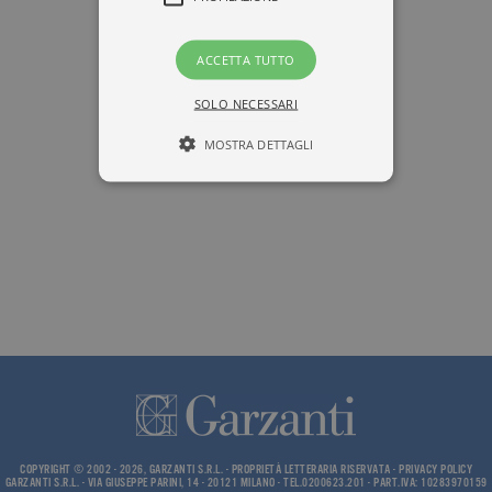
ACCETTA TUTTO
SOLO NECESSARI
MOSTRA DETTAGLI
Tecnici ed equiparati
Misurazione
Profilazione
I cookie tecnici sono strettamente
necessari, consentono la funzionalità
del sito Web principale come l'accesso
degli utenti e la gestione dell'account. Il
sito Web non può essere utilizzato
correttamente senza i cookie
strettamente necessari. Col rispetto
delle condizioni previste dal Garante, i
cookie analitici sono equiparati ai
tecnici e dunque non necessitano del
COPYRIGHT © 2002 - 2026, GARZANTI S.R.L. - PROPRIETÀ LETTERARIA RISERVATA -
PRIVACY POLICY
consenso.
GARZANTI S.R.L. - VIA GIUSEPPE PARINI, 14 - 20121 MILANO - TEL.0200623.201 - PART.IVA: 10283970159