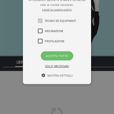
solo ai cookie necessari.
Leggi la cookie policy
TECNICI ED EQUIPARATI
MISURAZIONE
PROFILAZIONE
ACCETTA TUTTO
LIBRI
CITAZIONI
SOLO NECESSARI
MOSTRA DETTAGLI
Tecnici ed equiparati
Misurazione
Profilazione
I cookie tecnici sono strettamente