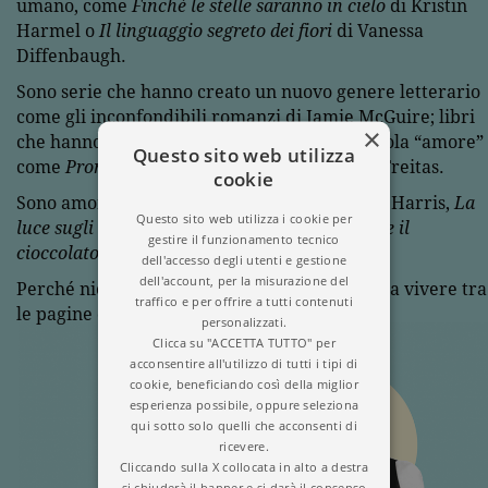
umano, come
Finché le stelle saranno in cielo
di Kristin
Harmel o
Il linguaggio segreto dei fiori
di Vanessa
Diffenbaugh.
Sono serie che hanno creato un nuovo genere letterario
come gli inconfondibili romanzi di Jamie McGuire; libri
×
che hanno dato un nuovo significato alla parola “amore”
Questo sito web utilizza
come
Prometto di sbagliare
di Pedro Chagas Freitas.
cookie
Sono amori da film, come
Chocolat
di Joanne Harris,
La
Questo sito web utilizza i cookie per
luce sugli oceani
di M.L. Stedman,
Dolce come il
gestire il funzionamento tecnico
cioccolato
di Laura Esquivel.
dell'accesso degli utenti e gestione
dell'account, per la misurazione del
Perché niente è come l’amore che riusciamo a vivere tra
traffico e per offrire a tutti contenuti
le pagine di un libro.
personalizzati.
Clicca su "ACCETTA TUTTO" per
acconsentire all'utilizzo di tutti i tipi di
cookie, beneficiando così della miglior
esperienza possibile, oppure seleziona
qui sotto solo quelli che acconsenti di
ricevere.
Cliccando sulla X collocata in alto a destra
si chiuderà il banner e si darà il consenso