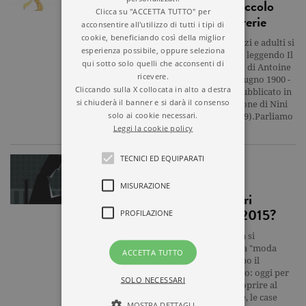
Scadono i diritti, “Il piccolo
Clicca su "ACCETTA TUTTO" per
principe” invade le librerie
acconsentire all'utilizzo di tutti i tipi di
cookie, beneficiando così della miglior
Generazioni di bambini, ragazzi e adulti si
esperienza possibile, oppure seleziona
sono emozionate e commosse leggendo Il
qui sotto solo quelli che acconsenti di
piccolo principe, il capolavoro di Antoine
ricevere.
de Saint-Exupéry (Lione, 29 giugno 1900 -
Cliccando sulla X collocata in alto a destra
Mar Tirreno, 31 luglio 1944) pubblicato in
si chiuderà il banner e si darà il consenso
Italia da Bompiani (la traduzione di Nini
solo ai cookie necessari.
Bompiani Bregoli risale al 1949).Parliamo
Leggi la cookie policy
di un longseller per…
TECNICI ED EQUIPARATI
ARTICOLO
MISURAZIONE
Chi saranno gli scrittori
esordienti italiani del 2015?
PROFILAZIONE
Fino a qualche anno fa i media si
interrogavano sulla cosiddetta "moda
ACCETTA TUTTO
degli esordienti". Nel frattempo il
contesto di mercato è cambiato: oggi per
SOLO NECESSARI
gli editori è più difficile far scoprire al
pubblico nuovi autori. Eppure, le case
MOSTRA DETTAGLI