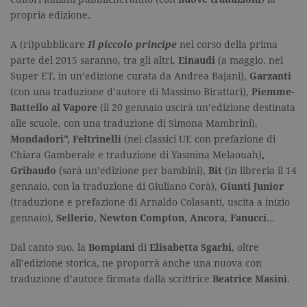
propria edizione.
A (ri)pubblicare
Il piccolo principe
nel corso della prima
parte del 2015 saranno, tra gli altri,
Einaudi
(a maggio, nei
Super ET, in un’edizione curata da Andrea Bajani),
Garzanti
(con una traduzione d’autore di Massimo Birattari),
Piemme-
Battello al Vapore
(il 20 gennaio uscirà un’edizione destinata
alle scuole, con una traduzione di Simona Mambrini),
Mondadori*,
Feltrinelli
(nei classici UE con prefazione di
Chiara Gamberale e traduzione di Yasmina Melaouah)
,
Gribaudo
(sarà un’edizione per bambini),
Bit
(in libreria il 14
gennaio, con la traduzione di Giuliano Corà),
Giunti Junior
(traduzione e prefazione di Arnaldo Colasanti, uscita a inizio
gennaio),
Sellerio
,
Newton Compton
,
Ancora
,
Fanucci
…
Dal canto suo, la
Bompiani
di
Elisabetta Sgarbi
, oltre
all’edizione storica, ne proporrà anche una nuova con
traduzione d’autore firmata dalla scrittrice
Beatrice Masini
.