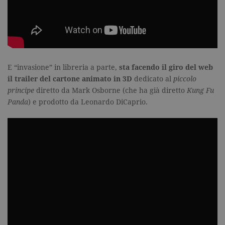
viene utiliz
per verifica
pagina corr
visualizzata
_gat_UA-16356920-1
.garzanti.it
1 minuto
Si tratta di
cookie di t
pattern
impostato 
Google
E “invasione” in libreria a parte,
sta facendo il giro del web
Analytics, i
l'elemento
il trailer del cartone animato in 3D
dedicato al
piccolo
pattern sul
principe
diretto da Mark Osborne (che ha già diretto
Kung Fu
nome contie
numero
Panda
) e prodotto da Leonardo DiCaprio.
identificati
univoco
dell'accoun
del sito We
cui si riferis
una variazi
del cookie 
che viene
utilizzato p
limitare la
quantità di 
registrati d
Google su si
Web ad alt
volume di
traffico.