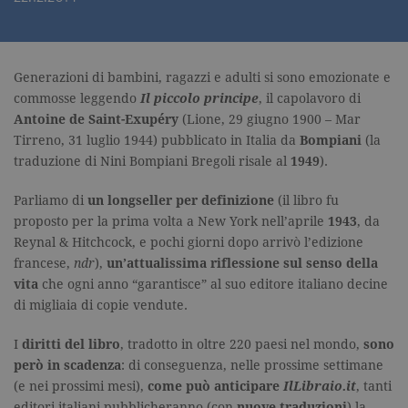
Generazioni di bambini, ragazzi e adulti si sono emozionate e
commosse leggendo
Il piccolo principe
, il capolavoro di
Antoine de Saint-Exupéry
(Lione, 29 giugno 1900 – Mar
Tirreno, 31 luglio 1944) pubblicato in Italia da
Bompiani
(la
traduzione di Nini Bompiani Bregoli risale al
1949
).
Parliamo di
un longseller per definizione
(il libro fu
proposto per la prima volta a New York nell’aprile
1943
, da
Reynal & Hitchcock, e pochi giorni dopo arrivò l’edizione
francese,
ndr
),
un’attualissima riflessione sul senso della
vita
che ogni anno “garantisce” al suo editore italiano decine
di migliaia di copie vendute.
I
diritti del libro
, tradotto in oltre 220 paesi nel mondo,
sono
però in scadenza
: di conseguenza, nelle prossime settimane
(e nei prossimi mesi),
come può anticipare
IlLibraio.it
, tanti
editori italiani pubblicheranno (con
nuove traduzioni
) la