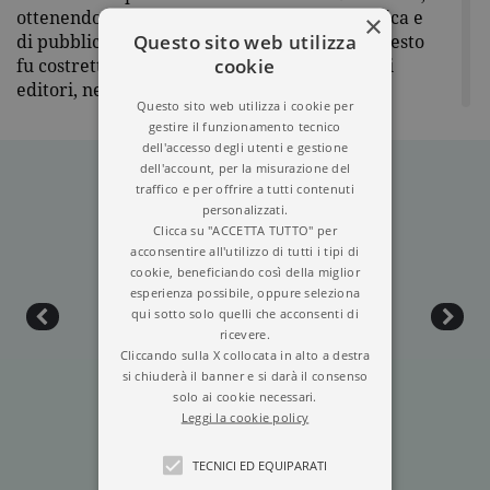
ottenendo uno straordinario successo di critica e
×
Questo sito web utilizza
di pubblico. Irène continuò a scrivere, ma presto
cookie
fu costretta a usare un altro nome, perché gli
editori, nella Francia occupata dai tedeschi,
Questo sito web utilizza i cookie per
avevano paura di pubblicare i libri di un’ebrea.
gestire il funzionamento tecnico
Nel luglio del 1942 fu arrestata e deportata ad
dell'accesso degli utenti e gestione
Auschwitz, dove ad agosto, a trentanove anni,
dell'account, per la misurazione del
morì, lasciando incompiuto il suo ultimo
traffico e per offrire a tutti contenuti
capolavoro,
Suite francese
. La Newton Compton ha
personalizzati.
Clicca su "ACCETTA TUTTO" per
pubblicato anche
Due
;
Come le mosche d’autunno –
acconsentire all'utilizzo di tutti i tipi di
Il ballo
;
Il vino della solitudine
;
I cani e i lupi
;
Il
cookie, beneficiando così della miglior
calore del sangue – Il malinteso
;
Jezabel
;
Il signore
esperienza possibile, oppure seleziona
delle anime
;
David Golder
;
I fuochi dell’autunno
,
La
qui sotto solo quelli che acconsenti di
preda
e la raccolta
I capolavori
.
ricevere.
Cliccando sulla X collocata in alto a destra
si chiuderà il banner e si darà il consenso
solo ai cookie necessari.
Leggi la cookie policy
TECNICI ED EQUIPARATI