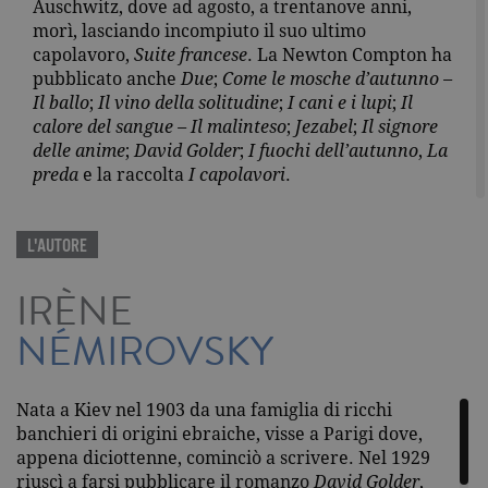
Auschwitz, dove ad agosto, a trentanove anni,
morì, lasciando incompiuto il suo ultimo
capolavoro,
Suite francese
. La Newton Compton ha
pubblicato anche
Due
;
Come le mosche d’autunno –
Il ballo
;
Il vino della solitudine
;
I cani e i lupi
;
Il
calore del sangue – Il malinteso
;
Jezabel
;
Il signore
delle anime
;
David Golder
;
I fuochi dell’autunno
,
La
preda
e la raccolta
I capolavori
.
L'AUTORE
IRÈNE
NÉMIROVSKY
Nata a Kiev nel 1903 da una famiglia di ricchi
banchieri di origini ebraiche, visse a Parigi dove,
appena diciottenne, cominciò a scrivere. Nel 1929
riuscì a farsi pubblicare il romanzo
David Golder
,