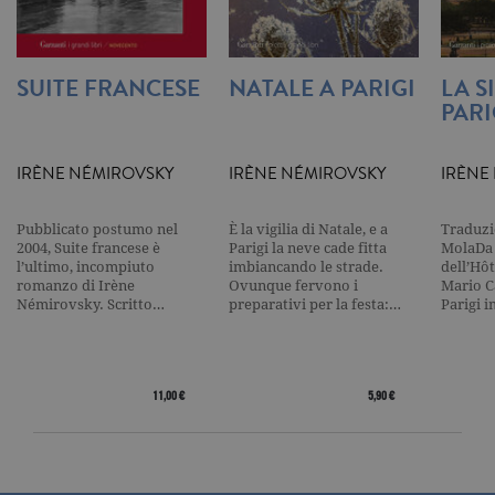
cookie analitici sono equiparati ai
tecnici e dunque non necessitano del
consenso.
SUITE FRANCESE
NATALE A PARIGI
LA S
Nome
Dominio
Scadenza
Descrizione
PARI
_gid
.garzanti.it
1 giorno
Questo coo
impostato 
Google
Analytics.
IRÈNE NÉMIROVSKY
IRÈNE NÉMIROVSKY
IRÈNE
Memorizza 
aggiorna u
valore uni
per ogni pa
Pubblicato postumo nel
È la vigilia di Natale, e a
Traduzi
visitata e v
2004, Suite francese è
Parigi la neve cade fitta
MolaDa 
utilizzato p
l’ultimo, incompiuto
imbiancando le strade.
dell’Hôt
contare e t
romanzo di Irène
Ovunque fervono i
Mario C
traccia dell
visualizzazi
Némirovsky. Scritto…
preparativi per la festa:…
Parigi 
pagina.
_gat
.garzanti.it
1 minuto
Questo nom
cookie è
associato a
Google
11,00 €
5,90 €
Universal
Analytics,
secondo la
documenta
viene utiliz
per limitare