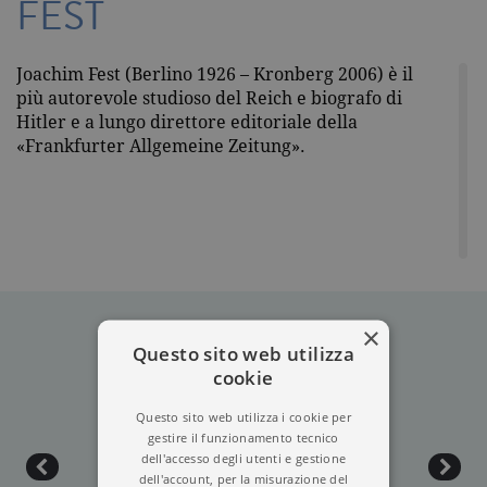
FEST
Joachim Fest (Berlino 1926 – Kronberg 2006) è il
più autorevole studioso del Reich e biografo di
Hitler e a lungo direttore editoriale della
«Frankfurter Allgemeine Zeitung».
×
Questo sito web utilizza
cookie
Questo sito web utilizza i cookie per
gestire il funzionamento tecnico
dell'accesso degli utenti e gestione
dell'account, per la misurazione del