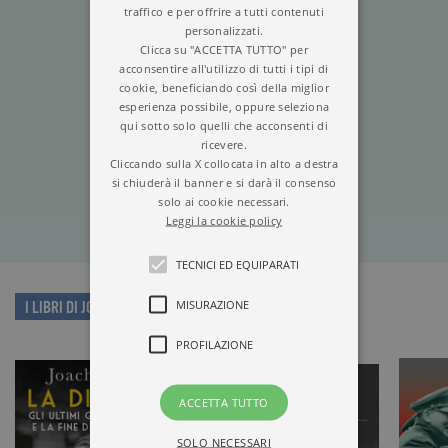
traffico e per offrire a tutti contenuti
personalizzati.
Clicca su "ACCETTA TUTTO" per
acconsentire all'utilizzo di tutti i tipi di
cookie, beneficiando così della miglior
esperienza possibile, oppure seleziona
qui sotto solo quelli che acconsenti di
LA DISFATTA
ricevere.
Cliccando sulla X collocata in alto a destra
si chiuderà il banner e si darà il consenso
solo ai cookie necessari.
Leggi la cookie policy
TECNICI ED EQUIPARATI
MISURAZIONE
I LIBRI DI JOACHIM FEST
PROFILAZIONE
ACCETTA TUTTO
SOLO NECESSARI