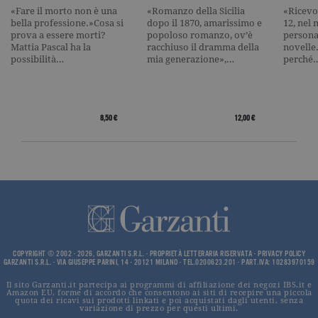
_gid
.garzanti.it
1 giorno
Questo coo
«Fare il morto non è una
«Romanzo della Sicilia
«Ricevo 
impostato 
bella professione.»Cosa si
dopo il 1870, amarissimo e
12, nel 
Google
prova a essere morti?
popoloso romanzo, ov’è
persona
Analytics.
Memorizza 
Mattia Pascal ha la
racchiuso il dramma della
novelle.
aggiorna u
possibilità…
mia generazione»,…
perché
valore uni
per ogni pa
visitata e v
utilizzato p
contare e t
traccia dell
8,50 €
12,00 €
visualizzazi
pagina.
_gat
.garzanti.it
1 minuto
Questo nom
cookie è
associato a
Google
Universal
Analytics,
secondo la
documenta
viene utiliz
per limitare
COPYRIGHT © 2002 - 2026, GARZANTI S.R.L. - PROPRIETÀ LETTERARIA RISERVATA -
PRIVACY POLICY
frequenza d
GARZANTI S.R.L. - VIA GIUSEPPE PARINI, 14 - 20121 MILANO - TEL.0200623.201 - PART.IVA: 10283970159
richieste,
limitando l
Il sito Garzanti.it partecipa ai programmi di affiliazione dei negozi IBS.it e
raccolta di 
Amazon EU, forme di accordo che consentono ai siti di recepire una piccola
su siti ad al
quota dei ricavi sui prodotti linkati e poi acquistati dagli utenti, senza
traffico.
variazione di prezzo per questi ultimi.