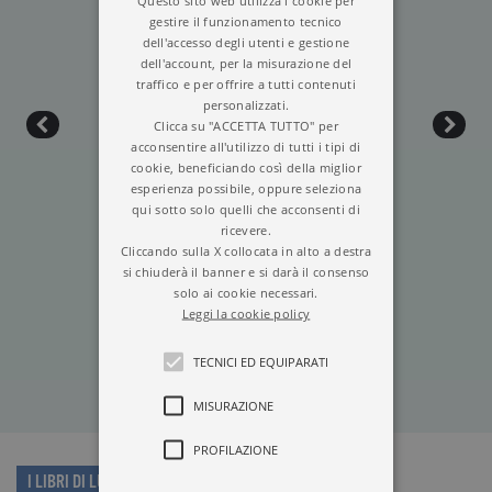
Questo sito web utilizza i cookie per
gestire il funzionamento tecnico
dell'accesso degli utenti e gestione
dell'account, per la misurazione del
traffico e per offrire a tutti contenuti
personalizzati.
Clicca su "ACCETTA TUTTO" per
acconsentire all'utilizzo di tutti i tipi di
cookie, beneficiando così della miglior
esperienza possibile, oppure seleziona
qui sotto solo quelli che acconsenti di
ricevere.
Cliccando sulla X collocata in alto a destra
si chiuderà il banner e si darà il consenso
IL FU MATTIA PASCAL
solo ai cookie necessari.
Leggi la cookie policy
TECNICI ED EQUIPARATI
MISURAZIONE
PROFILAZIONE
I LIBRI DI LUIGI PIRANDELLO