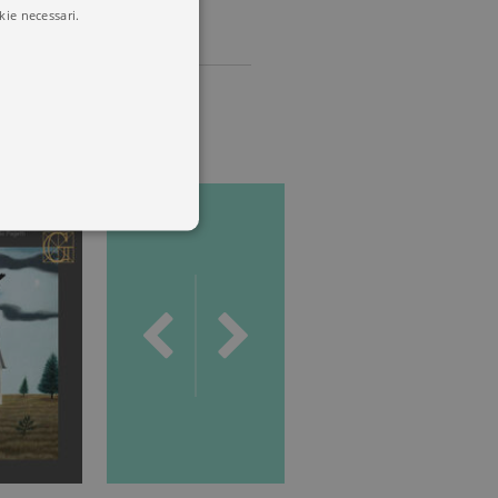
kie necessari.
 utenti e la gestione
delle condizioni previste dal
ggiorna un valore univoco
accia delle visualizzazioni
, secondo la