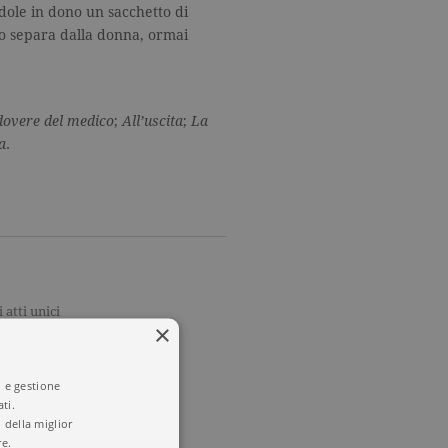
ndole in dono un sacchetto di
lo separa dalla donna, ormai
 dovere del medico
;
All’uscita
;
La
a
.
i atti unici
×
i e gestione
ti.
 della miglior
re.