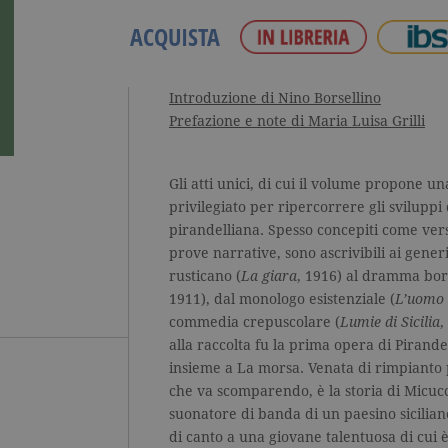
ACQUISTA
Introduzione di Nino Borsellino
Prefazione e note di Maria Luisa Grilli
Gli atti unici, di cui il volume propone u
privilegiato per ripercorrere gli svilupp
pirandelliana. Spesso concepiti come ver
prove narrative, sono ascrivibili ai generi
rusticano (
La giara
, 1916) al dramma bor
1911), dal monologo esistenziale (
L’uomo d
commedia crepuscolare (
Lumie di Sicilia
,
alla raccolta fu la prima opera di Pirand
insieme a La morsa. Venata di rimpianto
che va scomparendo, è la storia di Micu
suonatore di banda di un paesino sicilian
di canto a una giovane talentuosa di cu