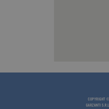
sb
.facebook.com
spin
.facebook.com
wd
.facebook.com
COPYRIGHT © 
GARZANTI S.R.L