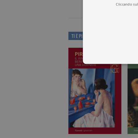
Cliccando sul
TI È PIACIUTO QUESTO LIBRO?
I cookie tecnici sono stretta
dell'account. Il sito Web non
Garante, i cookie analitici 
Nome
Do
_gid
.ga
_gat
.ga