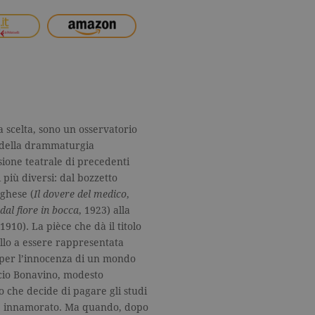
na scelta, sono un osservatorio
i della drammaturgia
sione teatrale di precedenti
 più diversi: dal bozzetto
ghese (
Il dovere del medico
,
al fiore in bocca
, 1923) alla
 1910). La pièce che dà il titolo
ello a essere rappresentata
 per l’innocenza di un mondo
ccio Bonavino, modesto
o che decide di pagare gli studi
i è innamorato. Ma quando, dopo