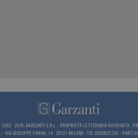
inserzionisti di terze parti.
2 anni
Utilizzato da Facebook per fornire una serie di prodotti pubblicitari come l
inserzionisti di terze parti.
1 giorno
Utilizzato da Facebook per fornire una serie di prodotti pubblicitari come l
inserzionisti di terze parti.
7 giorni
Utilizzato da Facebook per fornire una serie di prodotti pubblicitari come l
inserzionisti di terze parti.
2002 - 2026, GARZANTI S.R.L. - PROPRIETÀ LETTERARIA RISERVATA -
PR
. - VIA GIUSEPPE PARINI, 14 - 20121 MILANO - TEL.0200623.201 - PART.I