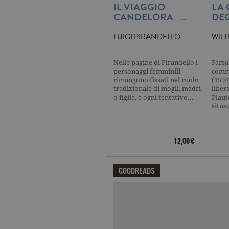
IL VIAGGIO –
LA
CANDELORA –…
DEG
current_url
.ga
LUIGI PIRANDELLO
WIL
_gat_UA-16356920-1
.ga
Nelle pagine di Pirandello i
Farsa
personaggi femminili
comme
_ga
.ga
rimangono fissati nel ruolo
(1594
tradizionale di mogli, madri
liber
o figlie, e ogni tentativo…
Plaut
situa
CookieScriptConsent
.ga
12,00 €
GOODREADS
Nome
Dominio
Nome
Dominio
datr
.facebook.com
Qui potrai visualizzare le recensi
_fbp
.garzanti.it
locale
.facebook.com
oo
.facebook.com