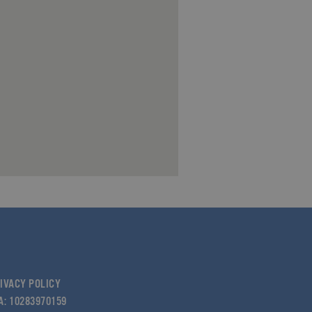
e offerte in tempo reale di
e offerte in tempo reale di
e offerte in tempo reale di
IVACY POLICY
VA: 10283970159