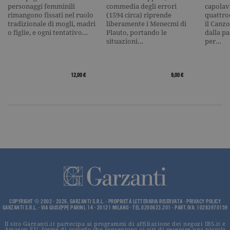
nome contie
personaggi femminili
commedia degli errori
capolavo
numero
rimangono fissati nel ruolo
(1594 circa) riprende
quattro
identificati
univoco
tradizionale di mogli, madri
liberamente i Menecmi di
il Canzo
dell'accoun
o figlie, e ogni tentativo…
Plauto, portando le
dalla p
del sito We
situazioni…
per…
cui si riferis
una variazi
del cookie 
che viene
utilizzato p
12,00 €
9,00 €
limitare la
quantità di 
registrati d
Google su si
Web ad alt
volume di
traffico.
_ga
.garzanti.it
2 anni
Questo nom
cookie è
associato a
Google
Universal
Analytics, c
un
aggiornam
significativ
COPYRIGHT © 2002 - 2026, GARZANTI S.R.L. - PROPRIETÀ LETTERARIA RISERVATA -
PRIVACY POLICY
servizio di
GARZANTI S.R.L. - VIA GIUSEPPE PARINI, 14 - 20121 MILANO - TEL.0200623.201 - PART.IVA: 10283970159
analisi più
comuneme
Il sito Garzanti.it partecipa ai programmi di affiliazione dei negozi IBS.it e
utilizzato d
Amazon EU, forme di accordo che consentono ai siti di recepire una piccola