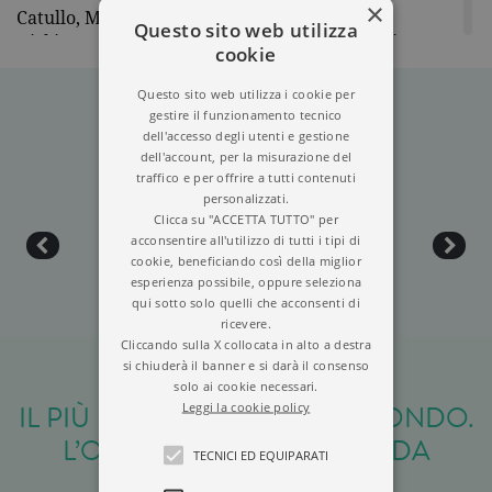
×
Catullo, Marco Aurelio, Ted Hughes, Emily
Questo sito web utilizza
Dickinson. Per Garzanti ha firmato Viva il latino,
cookie
tradotto in numerose lingue, Con Ovidio, Le 10
parole latine che raccontano il nostro mondo,
Questo sito web utilizza i cookie per
Rinascere,
Il libro è quella cosa
,
Viva il greco
e
gestire il funzionamento tecnico
dell'accesso degli utenti e gestione
Nicolas
. È presidente della casa editrice Salani.
dell'account, per la misurazione del
Il suo sito web è www.nicolagardini.com
traffico e per offrire a tutti contenuti
personalizzati.
Clicca su "ACCETTA TUTTO" per
acconsentire all'utilizzo di tutti i tipi di
cookie, beneficiando così della miglior
esperienza possibile, oppure seleziona
qui sotto solo quelli che acconsenti di
ricevere.
Cliccando sulla X collocata in alto a destra
si chiuderà il banner e si darà il consenso
solo ai cookie necessari.
IL PIÙ BEL ROMANZO DEL MONDO.
Leggi la cookie policy
L’ODISSEA RACCONTATA DA
TECNICI ED EQUIPARATI
NICOLA GARDINI