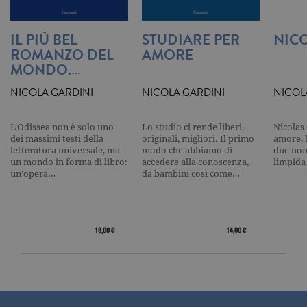
cookie analitici sono equiparati ai
tecnici e dunque non necessitano del
consenso.
IL PIÙ BEL
STUDIARE PER
NIC
Nome
Dominio
Scadenza
Descrizione
ROMANZO DEL
AMORE
MONDO.…
_gid
.garzanti.it
1 giorno
Questo coo
impostato 
Google
NICOLA GARDINI
NICOLA GARDINI
NICOL
Analytics.
Memorizza 
aggiorna u
valore uni
L’Odissea non è solo uno
Lo studio ci rende liberi,
Nicolas 
per ogni pa
dei massimi testi della
originali, migliori. Il primo
amore, 
visitata e v
letteratura universale, ma
modo che abbiamo di
due uomi
utilizzato p
contare e t
un mondo in forma di libro:
accedere alla conoscenza,
limpida
traccia dell
un’opera…
da bambini così come…
visualizzazi
pagina.
_gat
.garzanti.it
1 minuto
Questo nom
cookie è
associato a
18,00 €
14,00 €
Google
Universal
Analytics,
secondo la
documenta
viene utiliz
per limitare
frequenza d