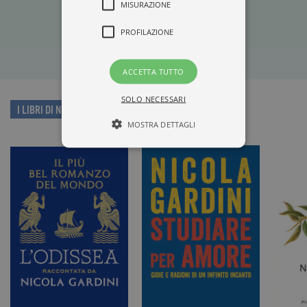
MISURAZIONE
PROFILAZIONE
ACCETTA TUTTO
SOLO NECESSARI
I LIBRI DI NICOLA GARDINI
MOSTRA DETTAGLI
Tecnici ed equiparati
Misurazione
Profilazione
I cookie tecnici sono strettamente
necessari, consentono la funzionalità
del sito Web principale come l'accesso
degli utenti e la gestione dell'account. Il
sito Web non può essere utilizzato
correttamente senza i cookie
strettamente necessari. Col rispetto
delle condizioni previste dal Garante, i