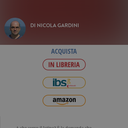
DI
NICOLA GARDINI
ACQUISTA
A che serve il latino? È la domanda che