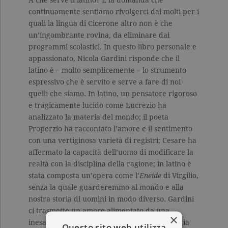
continuamente sentiamo rivolgerci dai molti per i
quali la lingua di Cicerone altro non è che
un’ingombrante rovina, da eliminare dai
programmi scolastici. In questo libro personale e
appassionato, Nicola Gardini risponde che il
latino è – molto semplicemente – lo strumento
espressivo che è servito e serve a fare di noi
quelli che siamo. In latino, un pensatore rigoroso
e tragicamente lucido come Lucrezio ha
analizzato la materia del mondo; il poeta
Properzio ha raccontato l’amore e il sentimento
con una vertiginosa varietà di registri; Cesare ha
affermato la capacità dell’uomo di modificare la
realtà con la disciplina della ragione; in latino è
stata composta un’opera come l’
Eneide
di Virgilio,
senza la quale guarderemmo al mondo e alla
nostra storia di uomini in modo diverso. Gardini
ci trasmette un amore alimentato da una
×
inesausta curiosità intellettuale, e ci incoraggia
Questo sito web utilizza