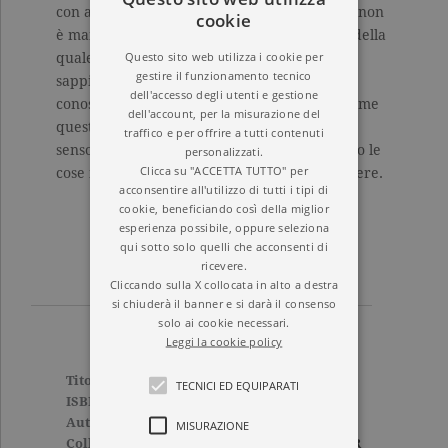
con affabilità a dialogare con una civiltà che non
cookie
è mai terminata perché giunge fino a noi, e della
Questo sito web utilizza i cookie per
quale siamo parte anche quando non lo
gestire il funzionamento tecnico
sappiamo. Grazie a lui, anche senza alcuna
dell'accesso degli utenti e gestione
conoscenza grammaticale potremo capire come
dell'account, per la misurazione del
questa lingua sia tuttora in grado di dare un
traffico e per offrire a tutti contenuti
senso alla nostra identità con la forza che solo le
personalizzati.
Clicca su "ACCETTA TUTTO" per
cose inutili sanno meravigliosamente esprimere.
acconsentire all'utilizzo di tutti i tipi di
cookie, beneficiando così della miglior
esperienza possibile, oppure seleziona
qui sotto solo quelli che acconsenti di
ricevere.
Cliccando sulla X collocata in alto a destra
si chiuderà il banner e si darà il consenso
solo ai cookie necessari.
Leggi la cookie policy
Titolo
Viva il latino
TECNICI ED EQUIPARATI
ISBN
9788811603580
Autore
Nicola Gardini
MISURAZIONE
Collana
ELEFANTI BEST SELLER