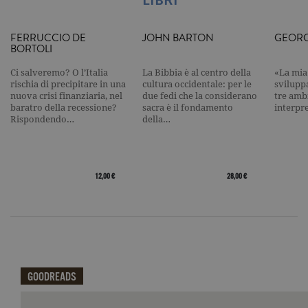
raccolta di 
su siti ad al
traffico.
FERRUCCIO DE
JOHN BARTON
GEORG
BORTOLI
current_url
.garzanti.it
Sessione
Questo coo
viene utiliz
per verifica
Ci salveremo? O l’Italia
La Bibbia è al centro della
«La mia 
pagina corr
rischia di precipitare in una
cultura occidentale: per le
svilupp
visualizzata
nuova crisi finanziaria, nel
due fedi che la considerano
tre ambi
_gat_UA-16356920-1
.garzanti.it
1 minuto
Si tratta di
baratro della recessione?
sacra è il fondamento
interpr
cookie di t
Rispondendo…
della…
pattern
impostato 
Google
Analytics, i
l'elemento
pattern sul
12,00 €
28,00 €
nome contie
numero
identificati
univoco
dell'accoun
del sito We
cui si riferis
una variazi
del cookie 
che viene
GOODREADS
utilizzato p
limitare la
quantità di 
registrati d