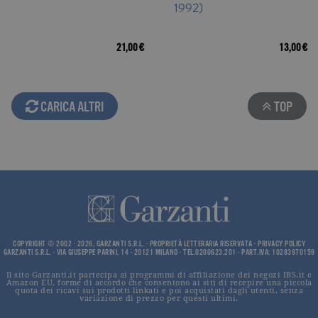
1992)
current_url
.garzanti.it
Sessione
Questo coo
viene utiliz
per verifica
pagina corr
visualizzata
21,00 €
13,00 €
_gat_UA-16356920-1
.garzanti.it
1 minuto
Si tratta di
cookie di t
pattern
impostato 
Google
CARICA ALTRI
TOP
Analytics, i
l'elemento
pattern sul
nome contie
numero
identificati
univoco
dell'accoun
del sito We
cui si riferis
una variazi
del cookie 
che viene
utilizzato p
COPYRIGHT © 2002 - 2026, GARZANTI S.R.L. - PROPRIETÀ LETTERARIA RISERVATA -
PRIVACY POLICY
limitare la
GARZANTI S.R.L. - VIA GIUSEPPE PARINI, 14 - 20121 MILANO - TEL.0200623.201 - PART.IVA: 10283970159
quantità di 
registrati d
Il sito Garzanti.it partecipa ai programmi di affiliazione dei negozi IBS.it e
Google su si
Amazon EU, forme di accordo che consentono ai siti di recepire una piccola
quota dei ricavi sui prodotti linkati e poi acquistati dagli utenti, senza
Web ad alt
variazione di prezzo per questi ultimi.
volume di
traffico.