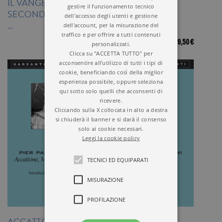
IL VANGELO
CANZONIERE
gestire il funzionamento tecnico
SECONDO MATTEO –
ITALIANO
dell'accesso degli utenti e gestione
…
dell'account, per la misurazione del
traffico e per offrire a tutti contenuti
21,50 €
19,50 €
personalizzati.
Clicca su "ACCETTA TUTTO" per
acconsentire all'utilizzo di tutti i tipi di
cookie, beneficiando così della miglior
esperienza possibile, oppure seleziona
qui sotto solo quelli che acconsenti di
ricevere.
Cliccando sulla X collocata in alto a destra
si chiuderà il banner e si darà il consenso
solo ai cookie necessari.
Leggi la cookie policy
TECNICI ED EQUIPARATI
MISURAZIONE
PROFILAZIONE
ACCATTONE –
IL VANTONE DI