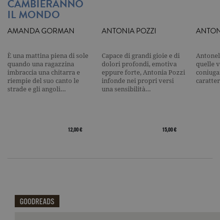
CAMBIERANNO
traccia dell
visualizzazi
IL MONDO
pagina.
_gat
.garzanti.it
1 minuto
Questo nom
AMANDA GORMAN
ANTONIA POZZI
ANTON
cookie è
associato a
Google
Universal
È una mattina piena di sole
Capace di grandi gioie e di
Antonel
Analytics,
quando una ragazzina
dolori profondi, emotiva
quelle 
secondo la
imbraccia una chitarra e
eppure forte, Antonia Pozzi
coniugar
documenta
riempie del suo canto le
infonde nei propri versi
caratter
viene utiliz
strade e gli angoli…
una sensibilità…
per limitare
frequenza d
richieste,
limitando l
raccolta di 
su siti ad al
12,00 €
15,00 €
traffico.
current_url
.garzanti.it
Sessione
Questo coo
viene utiliz
per verifica
pagina corr
visualizzata
_gat_UA-16356920-1
.garzanti.it
1 minuto
Si tratta di
cookie di t
GOODREADS
pattern
impostato 
Google