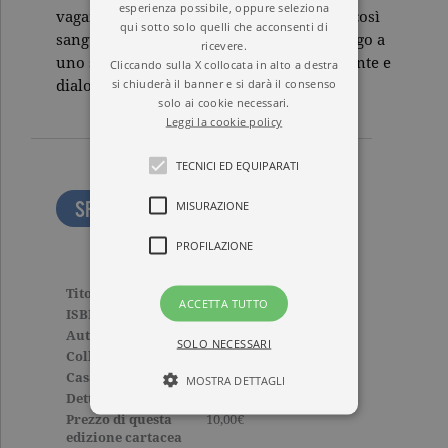
esperienza possibile, oppure seleziona
vagamente analogo al teatro di Plauto, di così
qui sotto solo quelli che acconsenti di
sanguignamente plebeo, capace di dar luogo a
ricevere.
uno scambio altrettanto intenso, ammiccante e
Cliccando sulla X collocata in alto a destra
si chiuderà il banner e si darà il consenso
dialogante, tra testo e pubblico».
solo ai cookie necessari.
Leggi la cookie policy
TECNICI ED EQUIPARATI
SFOGLIA LE PRIME PAGINE
MISURAZIONE
PROFILAZIONE
Titolo
Il vantone di Plauto
ACCETTA TUTTO
ISBN
9788811669210
Autore
Pier Paolo Pasolini
SOLO NECESSARI
Collana
ELEFANTI POESIA
Casa Editrice
GARZANTI
MOSTRA DETTAGLI
Dettagli
158 pagine,
Prezzo di questa
10,00€
edizione cartacea