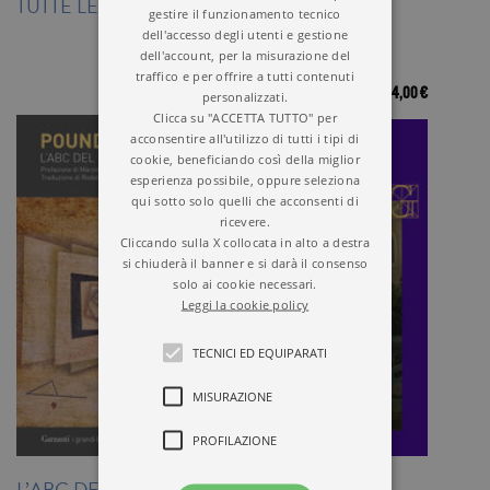
TUTTE LE POESIE
LE POESIE
gestire il funzionamento tecnico
dell'accesso degli utenti e gestione
dell'account, per la misurazione del
traffico e per offrire a tutti contenuti
11,00 €
14,00 €
personalizzati.
Clicca su "ACCETTA TUTTO" per
acconsentire all'utilizzo di tutti i tipi di
cookie, beneficiando così della miglior
esperienza possibile, oppure seleziona
qui sotto solo quelli che acconsenti di
ricevere.
Cliccando sulla X collocata in alto a destra
si chiuderà il banner e si darà il consenso
solo ai cookie necessari.
Leggi la cookie policy
TECNICI ED EQUIPARATI
MISURAZIONE
PROFILAZIONE
L’ABC DEL LEGGERE
LUCIA DI