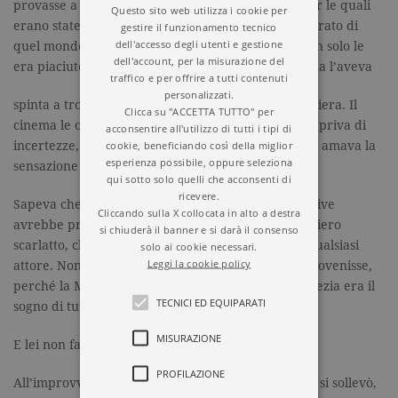
provasse a interpretare quelle parti importanti per le quali
Questo sito web utilizza i cookie per
erano state scelte, perché il poco che aveva assaporato di
gestire il funzionamento tecnico
dell'accesso degli utenti e gestione
quel mondo, quando era ancora a Los Angeles, non solo le
dell'account, per la misurazione del
era piaciuto tanto da non volerci più rinunciare, ma l’aveva
traffico e per offrire a tutti contenuti
personalizzati.
spinta a trovare un modo di proseguire la sua carriera. Il
Clicca su "ACCETTA TUTTO" per
cinema le offriva una realtà che poteva dominare, priva di
acconsentire all'utilizzo di tutti i tipi di
cookie, beneficiando così della miglior
incertezze, nella quale sentirsi a proprio agio. E lei amava la
esperienza possibile, oppure seleziona
sensazione che provava mentre recitava.
qui sotto solo quelli che acconsenti di
ricevere.
Sapeva che solo guardando da vicino i volti delle dive
Cliccando sulla X collocata in alto a destra
avrebbe provato il brivido di percorrere quel sentiero
si chiuderà il banner e si darà il consenso
scarlatto, che segnava un traguardo nella vita di qualsiasi
solo ai cookie necessari.
Leggi la cookie policy
attore. Non aveva importanza da quale nazione provenisse,
perché la Mostra internazionale del cinema di Venezia era il
TECNICI ED EQUIPARATI
sogno di tutti.
MISURAZIONE
E lei non faceva eccezione.
PROFILAZIONE
All’improvviso, il brusio crebbe di intensità, il tono si sollevò,