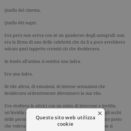
Quello del cinema.
Quello dei sogni.
Eva però non aveva con sé un quaderno degli autografi: non
era la firma di una delle celebrità che da lì a poco avrebbero
solcato quel tappetto cremisi ciò che desiderava.
In fondo all’anima si sentiva una ladra.
Era una ladra.
Di vite altrui, di emozioni, di intense sensazioni che
desiderava ardentemente divenissero la sua vita.
Eva studiava le attrici con un misto di interesse e invidia,
×
un’invidia diversa però da quella che si leggeva negli occhi
Questo sito web utilizza
delle persone accorse lì per curiosare. Non era il loro posto
cookie
che voleva: lei smaniava dal desiderio di sapere cosa si