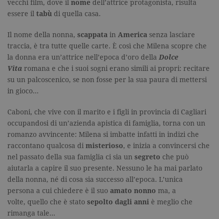
vecchi film, dove il
nome
dell’attrice protagonista, risulta
essere il
tabù
di quella casa.
Il nome della nonna,
scappata
in
America
senza lasciare
traccia, è tra tutte quelle carte. È così che Milena scopre che
la donna era un’attrice nell’epoca d’oro della
Dolce
Vita
romana e che i suoi sogni erano simili ai propri: recitare
su un palcoscenico, se non fosse per la sua paura di mettersi
in gioco…
Caboni, che vive con il marito e i figli in provincia di Cagliari
occupandosi di un’azienda apistica di famiglia, torna con un
romanzo avvincente: Milena si imbatte infatti in indizi che
raccontano qualcosa di
misterioso
, e inizia a convincersi che
nel passato della sua famiglia ci sia un
segreto
che può
aiutarla a capire il suo presente. Nessuno le ha mai parlato
della nonna, né di cosa sia successo all’epoca. L’unica
persona a cui chiedere è il suo
amato nonno
ma, a
volte, quello che è stato
sepolto dagli anni
è meglio che
rimanga tale…