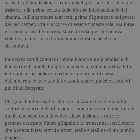
arrivate al Lido insieme a centinaia di persone che volevano
assistere alla prima serata della Mostra internazionale del
cinema. Sul lungomare Marconi, prima di giungere nei pressi
del red carpet, Eva si accorse di essere rimasta sola. Ma forse
era meglio così. Le piaceva stare da sola, perché poteva
riflettere e allo stesso tempo immergersi in ciò che la
circondava.
Indossava sottili guanti di cotone bianco e un prendisole di
lino verde. I capelli, lunghi fino alla vita, che non aveva fatto
in tempo a raccogliere perché erano uscite di corsa
dall’albergo, le avevano fatto guadagnare qualche scatto di
più di un fotografo.
Gli sguardi interrogativi che la scrutavano l’avevano fatta
sentire al centro dell’attenzione, come una diva. Come una di
quelle che aspettava di veder sfilare insieme a tutte le
persone assiepate dietro gli spalti e le transenne, con il cuore
che batteva forte: attrici e attori, stelle e stelline di un mondo
magico.