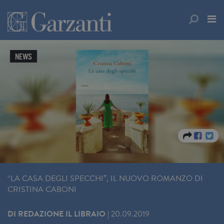
NEWS
“LA CASA DEGLI SPECCHI”, IL NUOVO ROMANZO DI
CRISTINA CABONI
DI
REDAZIONE IL LIBRAIO
|
20.09.2019