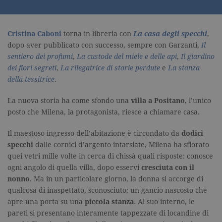
Cristina Caboni
torna in libreria con
La casa degli specchi
,
dopo aver pubblicato con successo, sempre con Garzanti,
Il
sentiero dei profumi
,
La custode del miele e delle api
,
Il giardino
dei fiori
segreti
,
La rilegatrice di storie perdute
e
La stanza
della
tessitrice
.
La nuova storia ha come sfondo una
villa a Positano
, l’unico
posto che Milena, la protagonista, riesce a chiamare casa.
Il maestoso ingresso dell’abitazione è circondato da
dodici
specchi
dalle cornici d’argento intarsiate, Milena ha sfiorato
quei vetri mille volte in cerca di chissà quali risposte: conosce
ogni angolo di quella villa, dopo esservi
cresciuta con il
nonno
. Ma in un particolare giorno, la donna si accorge di
qualcosa di inaspettato, sconosciuto: un gancio nascosto che
apre una porta su una
piccola stanza
. Al suo interno, le
pareti si presentano interamente tappezzate di locandine di