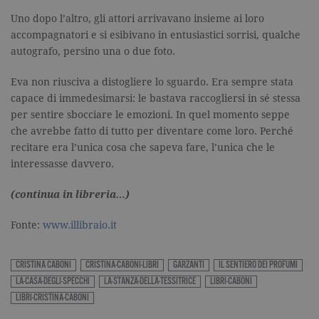
current_url
.garzanti.it
Sessione
Questo coo
Uno dopo l’altro, gli attori arrivavano insieme ai loro
viene utiliz
accompagnatori e si esibivano in entusiastici sorrisi, qualche
per verifica
pagina corr
autografo, persino una o due foto.
visualizzata
_gat_UA-16356920-1
.garzanti.it
1 minuto
Si tratta di
Eva non riusciva a distogliere lo sguardo. Era sempre stata
cookie di t
pattern
capace di immedesimarsi: le bastava raccogliersi in sé stessa
impostato 
per sentire sbocciare le emozioni. In quel momento seppe
Google
Analytics, i
che avrebbe fatto di tutto per diventare come loro. Perché
l'elemento
pattern sul
recitare era l’unica cosa che sapeva fare, l’unica che le
nome contie
interessasse davvero.
numero
identificati
univoco
(continua in libreria…)
dell'accoun
del sito We
cui si riferis
Fonte:
www.illibraio.it
una variazi
del cookie 
che viene
utilizzato p
CRISTINA CABONI
CRISTINA-CABONI-LIBRI
GARZANTI
IL SENTIERO DEI PROFUMI
limitare la
quantità di 
LA-CASA-DEGLI-SPECCHI
LA-STANZA-DELLA-TESSITRICE
LIBRI-CABONI
registrati d
Google su si
LIBRI-CRISTINA-CABONI
Web ad alt
volume di