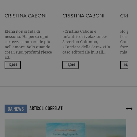
visitatori,
sessioni e
campagne p
CRISTINA CABONI
CRISTINA CABONI
CRIST
rapporti di
analisi dei si
CookieScriptConsent
.garzanti.it
1 mese
Questo coo
Elena non si fida di
«Cristina Caboni è
Ho perso
viene utiliz
nessuno. Ha perso ogni
un’autrice rivelazione.»
l'erica m
dal servizio
certezza e non crede più
Severino Colombo,
Con l'aca
Cookie-
Script.com 
nell’amore. Solo quando
«Corriere della Sera» «Un
forza. Pe
ricordare le
crea i suoi profumi riesce
caso editoriale in Itali…
mia casa
preferenze 
ad…
consenso s
cookie dei
12,00 €
12,00 €
16,40 €
visitatori. È
necessario c
banner dei
cookie di
Cookie-
Script.com
funzioni
correttamen
ARTICOLI CORRELATI
DA NEWS