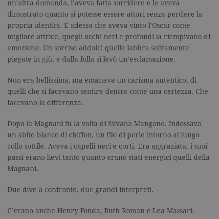
un’altra domanda, l’aveva fatta sorridere e le aveva
_gid
.garzanti.it
1 giorno
Questo coo
dimostrato quanto si potesse essere attori senza perdere la
impostato 
Google
propria identità. E adesso che aveva vinto l’Oscar come
Analytics.
migliore attrice, quegli occhi neri e profondi la riempivano di
Memorizza 
aggiorna u
emozione. Un sorriso addolcì quelle labbra solitamente
valore uni
per ogni pa
piegate in giù, e dalla folla si levò un’esclamazione.
visitata e v
utilizzato p
contare e t
Non era bellissima, ma emanava un carisma autentico, di
traccia dell
quelli che si facevano sentire dentro come una certezza. Che
visualizzazi
pagina.
facevano la differenza.
_gat
.garzanti.it
1 minuto
Questo nom
cookie è
Dopo la Magnani fu la volta di Silvana Mangano. Indossava
associato a
Google
un abito bianco di chiffon, un filo di perle intorno al lungo
Universal
collo sottile. Aveva i capelli neri e corti. Era aggraziata, i suoi
Analytics,
secondo la
passi erano lievi tanto quanto erano stati energici quelli della
documenta
viene utiliz
Magnani.
per limitare
frequenza d
richieste,
Due dive a confronto, due grandi interpreti.
limitando l
raccolta di 
su siti ad al
C’erano anche Henry Fonda, Ruth Roman e Lea Massari.
traffico.