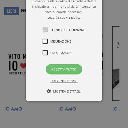
Cliccando sulla X collocata in alto a destra
si chiuderà il banner e si darà il consenso
PER APPROFONDIRE…
LIBRI
solo ai cookie necessari.
Leggi la cookie policy
TECNICI ED EQUIPARATI
MISURAZIONE
PROFILAZIONE
ACCETTA TUTTO
SOLO NECESSARI
MOSTRA DETTAGLI
IO AMO
IO AMO
IO AM
Tecnici ed equiparati
Misurazione
Profilazione