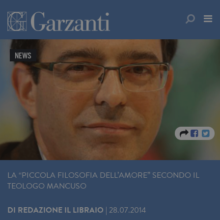
NEWS
LA “PICCOLA FILOSOFIA DELL’AMORE” SECONDO IL
TEOLOGO MANCUSO
DI
REDAZIONE IL LIBRAIO
|
28.07.2014