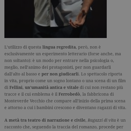
Memorizza 
aggiorna u
valore uni
per ogni pa
visitata e v
utilizzato p
contare e t
traccia dell
visualizzazi
pagina.
L’utilizzo di questa
lingua regredita
, però, non è
_gat
.garzanti.it
1 minuto
Questo nom
cookie è
esclusivamente un esperimento letterario (forse anche, ma
associato a
non soltanto): è un modo per entrare nella psicologia o,
Google
Universal
meglio, nell’animo dei protagonisti, per non guardarli
Analytics,
secondo la
dall’alto al basso e
per non giudicarli
. Lo spettacolo riporta
documenta
in vita, proprio come un sogno lontano o una scena di un film
viene utiliz
per limitare
di
Fellini
,
un’umanità antica e vitale
di cui non restano più
frequenza d
tracce e il cui emblema è il
Ferrobedò
, la fabbricona di
richieste,
limitando l
Monteverde Vecchio che compare all’inizio della prima scena
raccolta di 
su siti ad al
e attorno a cui i bambini crescono e diventano ragazzi di vita.
traffico.
current_url
.garzanti.it
Sessione
Questo coo
A metà tra teatro di narrazione e civile
,
Ragazzi di vita
è un
viene utiliz
racconto che, seguendo la traccia del romanzo, procede per
per verifica