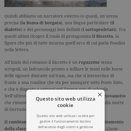
Quindi abbiamo un narratore esterno (o quasi), un’arena
precisa (
la Roma di borgata
), una lingua particolare (
il
dialetto
) e dei personaggi ben definiti (
i sottoproletari
). Tra
questi ultimi ricopre il ruolo di protagonista
il Riccetto
, la
figura che più di tutte incarna quell’arco di cui parla Pasolini
nella lettera.
All’inizio del romanzo il Riccetto è un
regazzino
senza
scrupoli, un ladruncolo pronto a infilare le mani nelle borse
delle signore distratte sul tram, ma che si intenerisce di
fronte a una rondine che sta per annegare sotto Ponte Sisto,
e che è disposto a gettarsi nel Tevere pur di salvarla.
×
Nell’ultimo capitolo, invece,
lo ritroviamo ormai giovanotto
Questo sito web utilizza
che rimane immobile e impassibile mentre assiste alla morte
cookie
di Gervasio che affoga nell’Aniene.
Questo sito web utilizza i cookie per
gestire il funzionamento tecnico
Il cambiamento del Riccetto corrisponde al cambiamento
dell'accesso degli utenti e gestione
della classe sociale a cui appartiene
, quella stessa classe