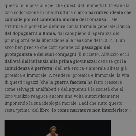
questo mi è possibile perché questi dati immediati trovano la
loro collocazione in una struttura o
arco narrativo ideale che
coincide poi col contenuto morale del romanzo
. Tale
struttura si potrebbe definire con la formula generale:
l’arco
del dopoguerra a Roma
, dal caos pieno di speranza dei
primi giorni della liberazione alla reazione del ’50-51. È un
arco ben preciso che corrisponde col
passaggio del
protagonista e dei suoi compagni
(il Riccetto, Alduccio ecc.)
dall’età dell’infanzia alla prima giovinezza
: ossia (e qui
la
coincidenza è perfetta
) dall’età eroica e amorale all’età già
prosaica e immorale. A rendere ‘prosaica e immorale’ la vita
di questi ragazzi (che la
guerra fascista
ha fatto crescere
come selvaggi: analfabeti e delinquenti) è la società che al
loro vitalizio reagisce ancora una volta autoristicamente
imponendo la sua ideologia morale. Badi che tutto questo
resta ‘prima’ del libro:
io come narratore non interferisco
‘”.