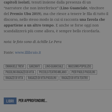
pagina corr
capitoli isolati
, tenuti insieme dalla presenza di un
visualizzata
“narratore che non interferisce” (
Lino Guanciale
, vincitore
_gat_UA-16356920-1
.garzanti.it
1 minuto
Si tratta di
del
Premio Ubu 2019
), ma che riesce a tenere le fila di tutto il
cookie di t
pattern
discorso, nello stesso modo in cui si racconta
una favola che
impostato 
Google
appartiene a un altro tempo
. E anche se forse oggi non
Analytics, i
scandalizzerà più come allora, è sempre bello ricordarla.
l'elemento
pattern sul
nome contie
nota: le foto sono di Achille Le Pera
numero
identificati
univoco
Fonte:
www.illibraio.it
dell'accoun
del sito We
cui si riferis
una variazi
EMANUELE TREVI
GARZANTI
LINO-GUANCIALE
MASSIMO-POPOLIZIO
del cookie 
che viene
PASOLINI-RAGAZZI-DI-VITA
PICCOLO-TEATRO-MILANO
PIER PAOLO PASOLINI
utilizzato p
limitare la
RAGAZZI DI VITA
RAGAZZI-DI-VITA-PASOLINI
RAGAZZI-DI-VITA-TEATRO
quantità di 
registrati d
Google su si
Web ad alt
volume di
traffico.
PER APPROFONDIRE…
LIBRI
_ga
.garzanti.it
2 anni
Questo nom
cookie è