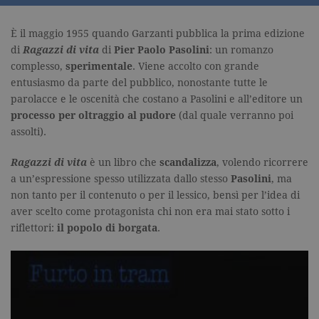
È il maggio 1955 quando Garzanti pubblica la prima edizione
di
Ragazzi di vita
di
Pier Paolo Pasolini
: un romanzo
complesso,
sperimentale
. Viene accolto con grande
entusiasmo da parte del pubblico, nonostante tutte le
parolacce e le oscenità che costano a Pasolini e all’editore un
processo per oltraggio al pudore
(dal quale verranno poi
assolti).
Ragazzi di vita
è un libro che
scandalizza
, volendo ricorrere
a un’espressione spesso utilizzata dallo stesso
Pasolini
, ma
non tanto per il contenuto o per il lessico, bensì per l’idea di
aver scelto come protagonista chi non era mai stato sotto i
riflettori:
il popolo di borgata
.