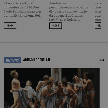
analisi dei si
a Livio Garzanti, nel
Pasolini curò
versioni:
novembre del 1954, Pier
personalmente un volume
cinemato
CookieScriptConsent
.garzanti.it
1 mese
Questo coo
viene utiliz
Paolo Pasolini spiega con
di «poesie vecchie» tratte
termine n
dal servizio
puntualità lo schema del…
da Le ceneri di Gramsci
questa, i
Cookie-
(1957), La religione…
romanzo,
Script.com 
ricordare le
13,00 €
14,00 €
16,00 €
preferenze 
consenso s
cookie dei
visitatori. È
necessario c
banner dei
cookie di
Cookie-
Script.com
funzioni
ARTICOLI CORRELATI
DA NEWS
correttamen
Nome
Dominio
Scadenza
Descrizione
datr
.facebook.com
2 anni
Utilizzato da
Facebook