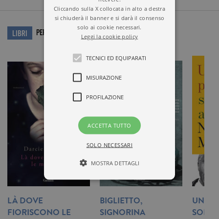
Cliccando sulla X collocata in alto a destra
si chiuderà il banner e si darà il consenso
solo ai cookie necessari.
PER APPROFONDIRE…
LIBRI
Leggi la cookie policy
TECNICI ED EQUIPARATI
MISURAZIONE
PROFILAZIONE
ACCETTA TUTTO
SOLO NECESSARI
MOSTRA DETTAGLI
LÀ DOVE
BIGLIETTO,
UN IDE
Tecnici ed equiparati
FIORISCONO LE
SIGNORINA
SONO 
Misurazione
Profilazione