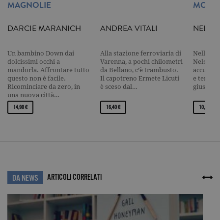
MAGNOLIE
MORIR
I cookie tecnici sono strettamente
necessari, consentono la funzionalità
DARCIE MARANICH
ANDREA VITALI
NELSO
del sito Web principale come l'accesso
degli utenti e la gestione dell'account. Il
sito Web non può essere utilizzato
correttamente senza i cookie
Un bambino Down dai
Alla stazione ferroviaria di
Nell’otto
strettamente necessari. Col rispetto
dolcissimi occhi a
Varenna, a pochi chilometri
Nelson M
delle condizioni previste dal Garante, i
mandorla. Affrontare tutto
da Bellano, c’è trambusto.
accusato
cookie analitici sono equiparati ai
questo non è facile.
Il capotreno Ermete Licuti
e terrori
tecnici e dunque non necessitano del
Ricominciare da zero, in
è sceso dal…
giustizi
consenso.
una nuova città…
Nome
Dominio
Scadenza
Descrizione
14,90 €
16,40 €
10,00 €
_gid
.garzanti.it
1 giorno
Questo coo
impostato 
Google
Analytics.
Memorizza 
aggiorna u
valore uni
per ogni pa
ARTICOLI CORRELATI
visitata e v
DA NEWS
utilizzato p
contare e t
traccia dell
visualizzazi
pagina.