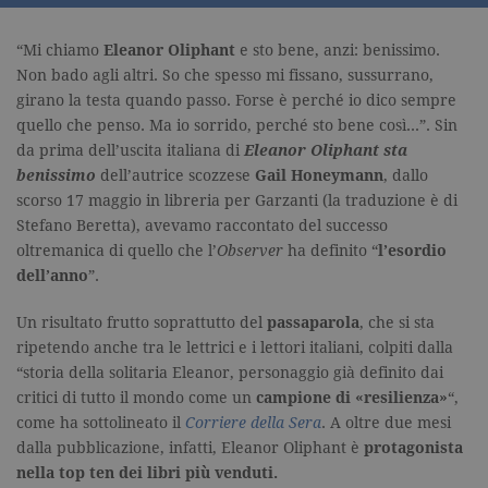
“Mi chiamo
Eleanor Oliphant
e sto bene, anzi: benissimo.
Non bado agli altri. So che spesso mi fissano, sussurrano,
girano la testa quando passo. Forse è perché io dico sempre
quello che penso. Ma io sorrido, perché sto bene così…”. Sin
da prima dell’uscita italiana di
Eleanor Oliphant sta
benissimo
dell’autrice scozzese
Gail Honeymann
, dallo
scorso 17 maggio in libreria per Garzanti (la traduzione è di
Stefano Beretta), avevamo raccontato del successo
oltremanica di quello che l’
Observer
ha definito “
l’esordio
dell’anno
”.
Un risultato frutto soprattutto del
passaparola
, che si sta
ripetendo anche tra le lettrici e i lettori italiani, colpiti dalla
“storia della solitaria Eleanor, personaggio già definito dai
critici di tutto il mondo come un
campione di «resilienza»
“,
come ha sottolineato il
Corriere della Sera
. A oltre due mesi
dalla pubblicazione, infatti, Eleanor Oliphant è
protagonista
nella top ten dei libri più venduti.