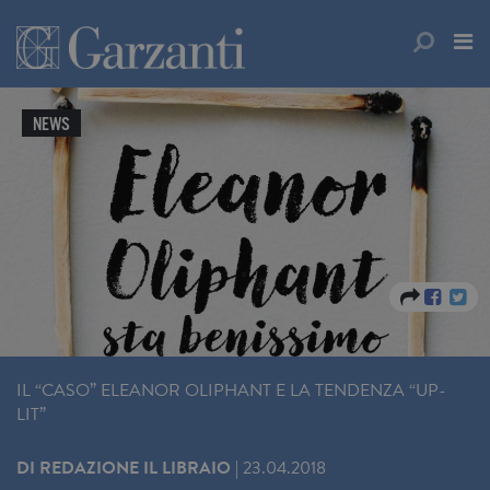
NEWS
IL “CASO” ELEANOR OLIPHANT E LA TENDENZA “UP-
LIT”
DI
REDAZIONE IL LIBRAIO
|
23.04.2018