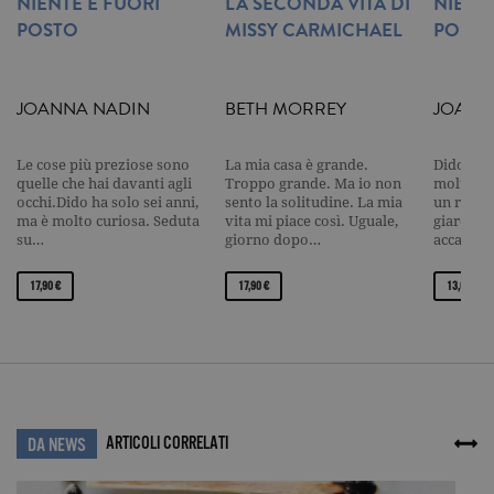
NIENTE È FUORI
LA SECONDA VITA DI
NIENT
su siti ad al
traffico.
POSTO
MISSY CARMICHAEL
POST
current_url
.garzanti.it
Sessione
Questo coo
viene utiliz
per verifica
pagina corr
JOANNA NADIN
BETH MORREY
JOANN
visualizzata
_gat_UA-16356920-1
.garzanti.it
1 minuto
Si tratta di
cookie di t
Le cose più preziose sono
La mia casa è grande.
Dido ha s
pattern
quelle che hai davanti agli
Troppo grande. Ma io non
molto cu
impostato 
occhi.Dido ha solo sei anni,
sento la solitudine. La mia
un ramo 
Google
ma è molto curiosa. Seduta
vita mi piace così. Uguale,
giardino,
Analytics, i
l'elemento
su…
giorno dopo…
accanto 
pattern sul
nome contie
numero
17,90 €
17,90 €
13,00 €
identificati
univoco
dell'accoun
del sito We
cui si riferis
una variazi
del cookie 
che viene
utilizzato p
limitare la
ARTICOLI CORRELATI
DA NEWS
quantità di 
registrati d
Google su si