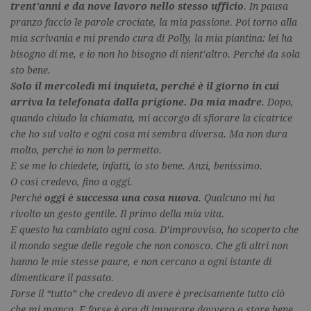
trent’anni e da nove lavoro nello stesso ufficio
. In pausa
pranzo faccio le parole crociate, la mia passione. Poi torno alla
mia scrivania e mi prendo cura di Polly, la mia piantina: lei ha
bisogno di me, e io non ho bisogno di nient’altro. Perché da sola
sto bene.
Solo il mercoledì mi inquieta, perché è il giorno in cui
arriva la telefonata dalla prigione. Da mia madre
. Dopo,
quando chiudo la chiamata, mi accorgo di sfiorare la cicatrice
che ho sul volto e ogni cosa mi sembra diversa. Ma non dura
molto, perché io non lo permetto.
E se me lo chiedete, infatti, io sto bene. Anzi, benissimo.
O così credevo, fino a oggi.
Perché
oggi è successa una cosa nuova
. Qualcuno mi ha
rivolto un gesto gentile. Il primo della mia vita.
E questo ha cambiato ogni cosa. D’improvviso, ho scoperto che
il mondo segue delle regole che non conosco. Che gli altri non
hanno le mie stesse paure, e non cercano a ogni istante di
dimenticare il passato.
Forse il “tutto” che credevo di avere è precisamente tutto ciò
che mi manca. E forse è ora di imparare davvero a stare bene.