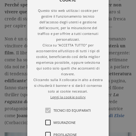
Perché spesso ci si rifugia nella propria realtà per non
Questo sito web utilizza i cookie per
vivere quello che c’è veramente fuori
. In quel riparo si
gestire il funzionamento tecnico
crede di stare benissimo, ma basta una folata di aria fresca
dell'accesso degli utenti e gestione
per capire che troppo è quello che si sta perdendo…
dell'account, per la misurazione del
traffico e per offrire a tutti contenuti
Non è un caso che
Eleanor Oliphant sta benissimo
, romanzo
personalizzati.
Clicca su "ACCETTA TUTTO" per
vincitore del Costa First Novel award,
presto diventerà un
acconsentire all'utilizzo di tutti i tipi di
film
. Il libro, tra l’altro, va a inserirsi in un filone emergente:
cookie, beneficiando così della miglior
come ha sottolineato il
Guardian
nelle scorse della settimane
esperienza possibile, oppure seleziona
(da noi ne ha parlato
Repubblica
) si comincia infatti a parlare
qui sotto solo quelli che acconsenti di
di tendenza
“up-lit”
(che sta per
uplifting
, quindi
“letteratura
ricevere.
Cliccando sulla X collocata in alto a destra
edificante”
; si parla di romanzi che, chiusa l’ultima pagina,
si chiuderà il banner e si darà il consenso
fanno stare meglio). Si passa quindi dal successo del filone
solo ai cookie necessari.
thriller (spesso firmati da autrici) legato al bestseller
La
Leggi la cookie policy
ragazza del treno
a questa nuova tendenza, che vede
protagonista, per fare un altro esempio, anche un’autrice
TECNICI ED EQUIPARATI
come
Joanna Cannon
, in libreria con
A proposito di Elsie
MISURAZIONE
(Corbaccio).
PROFILAZIONE