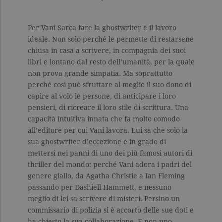
Per Vani Sarca fare la ghostwriter è il lavoro
ideale. Non solo perché le permette di restarsene
chiusa in casa a scrivere, in compagnia dei suoi
libri e lontano dal resto dell’umanità, per la quale
non prova grande simpatia. Ma soprattutto
perché così può sfruttare al meglio il suo dono di
capire al volo le persone, di anticipare i loro
pensieri, di ricreare il loro stile di scrittura. Una
capacità intuitiva innata che fa molto comodo
all’editore per cui Vani lavora. Lui sa che solo la
sua ghostwriter d’eccezione è in grado di
mettersi nei panni di uno dei più famosi autori di
thriller del mondo: perché Vani adora i padri del
genere giallo, da Agatha Christie a Ian Fleming
passando per Dashiell Hammett, e nessuno
meglio di lei sa scrivere di misteri. Persino un
commissario di polizia si è accorto delle sue doti e
ha chiesto la sua collaborazione. E non uno