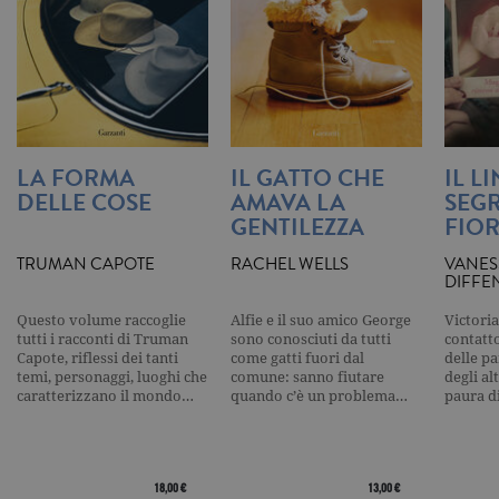
secondo la
documenta
viene utiliz
per limitare
frequenza d
richieste,
limitando l
raccolta di 
su siti ad al
traffico.
LA FORMA
IL GATTO CHE
IL L
current_url
.garzanti.it
Sessione
Questo coo
viene utiliz
DELLE COSE
AMAVA LA
SEGR
per verifica
GENTILEZZA
FIOR
pagina corr
visualizzata
TRUMAN CAPOTE
RACHEL WELLS
VANES
_gat_UA-16356920-1
.garzanti.it
1 minuto
Si tratta di
DIFFE
cookie di t
pattern
impostato 
Questo volume raccoglie
Alfie e il suo amico George
Victoria
Google
tutti i racconti di Truman
sono conosciuti da tutti
contatto
Analytics, i
Capote, riflessi dei tanti
come gatti fuori dal
delle pa
l'elemento
temi, personaggi, luoghi che
comune: sanno fiutare
degli al
pattern sul
caratterizzano il mondo…
quando c’è un problema…
paura d
nome contie
numero
identificati
univoco
dell'accoun
del sito We
18,00 €
13,00 €
cui si riferis