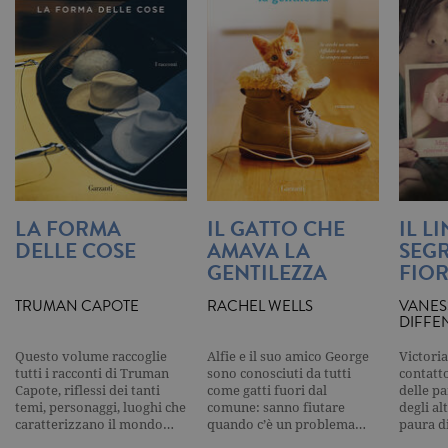
Universal
Analytics,
secondo la
documenta
viene utiliz
per limitare
frequenza d
richieste,
limitando l
raccolta di 
su siti ad al
traffico.
current_url
.garzanti.it
Sessione
Questo coo
viene utiliz
LA FORMA
IL GATTO CHE
IL L
per verifica
pagina corr
DELLE COSE
AMAVA LA
SEGR
visualizzata
GENTILEZZA
FIOR
_gat_UA-16356920-1
.garzanti.it
1 minuto
Si tratta di
cookie di t
TRUMAN CAPOTE
RACHEL WELLS
VANES
pattern
DIFFE
impostato 
Google
Analytics, i
Questo volume raccoglie
Alfie e il suo amico George
Victoria
l'elemento
tutti i racconti di Truman
sono conosciuti da tutti
contatto
pattern sul
nome contie
Capote, riflessi dei tanti
come gatti fuori dal
delle pa
numero
temi, personaggi, luoghi che
comune: sanno fiutare
degli al
identificati
caratterizzano il mondo…
quando c’è un problema…
paura d
univoco
dell'accoun