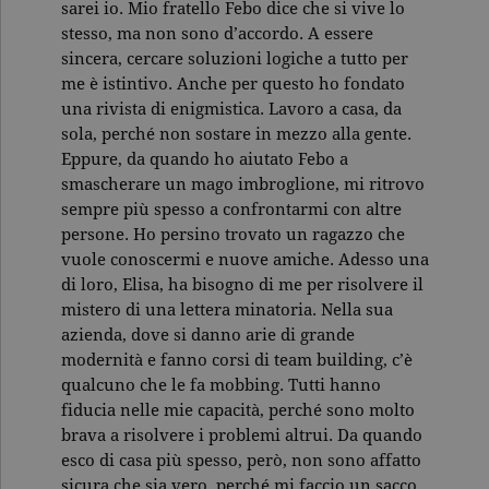
sarei io. Mio fratello Febo dice che si vive lo
stesso, ma non sono d’accordo. A essere
sincera, cercare soluzioni logiche a tutto per
me è istintivo. Anche per questo ho fondato
una rivista di enigmistica. Lavoro a casa, da
sola, perché non sostare in mezzo alla gente.
Eppure, da quando ho aiutato Febo a
smascherare un mago imbroglione, mi ritrovo
sempre più spesso a confrontarmi con altre
persone. Ho persino trovato un ragazzo che
vuole conoscermi e nuove amiche. Adesso una
di loro, Elisa, ha bisogno di me per risolvere il
mistero di una lettera minatoria. Nella sua
azienda, dove si danno arie di grande
modernità e fanno corsi di team building, c’è
qualcuno che le fa mobbing. Tutti hanno
fiducia nelle mie capacità, perché sono molto
brava a risolvere i problemi altrui. Da quando
esco di casa più spesso, però, non sono affatto
sicura che sia vero, perché mi faccio un sacco