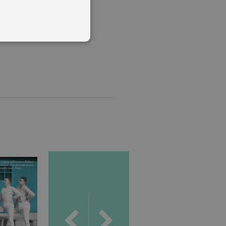
 utenti e la gestione
delle condizioni previste dal
ggiorna un valore univoco
accia delle visualizzazioni
, secondo la
ichieste, limitando la
isualizzata.
ics, in cui l'elemento
'account o del sito Web a
ato per limitare la quantità
.