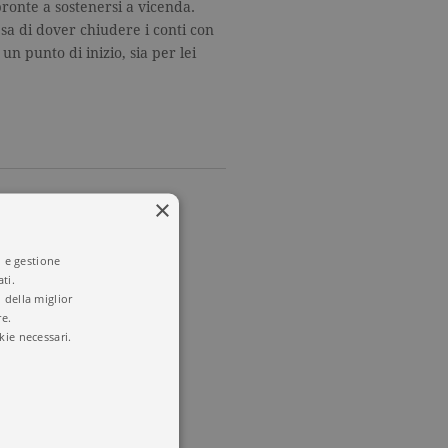
ronte a sostenersi a vicenda.
sa di dover chiudere i conti con
 un punto di inizio, sia per lei
×
te voi
i e gestione
ti.
 della miglior
re.
kie necessari.