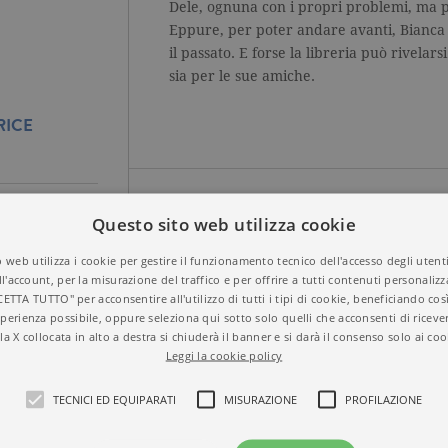
Dele, ognuna con i propri problemi, ma p
Eppure, per poter andare avanti, Bianca 
il passato. E forse la libreria può rivelarsi
sia per le sue amiche.
RICE
Questo sito web utilizza cookie
Titolo
Meno male che ci sie
 web utilizza i cookie per gestire il funzionamento tecnico dell'accesso degli utent
ISBN
9788811013006
ll'account, per la misurazione del traffico e per offrire a tutti contenuti personalizza
Autore
Amanda Colombo
CETTA TUTTO" per acconsentire all'utilizzo di tutti i tipi di cookie, beneficiando così
Casa Editrice
GARZANTI
perienza possibile, oppure seleziona qui sotto solo quelli che acconsenti di riceve
Aree tematiche
Tascabili
la X collocata in alto a destra si chiuderà il banner e si darà il consenso solo ai coo
DERICA
Dettagli
256 pagine, Brossura
Leggi la cookie policy
A DI
Prezzo di questa
12,00€
edizione cartacea
TECNICI ED EQUIPARATI
MISURAZIONE
PROFILAZIONE