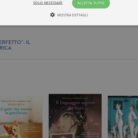
SOLO NECESSARI
ACCETTA TUTTO
MOSTRA DETTAGLI
Tecnici ed equiparati
Misurazione
Profilazione
RFETTO": IL
RICA
mente necessari, consentono la funzionalità del sito Web principale come l'accesso degli
 può essere utilizzato correttamente senza i cookie strettamente necessari. Col rispetto 
sono equiparati ai tecnici e dunque non necessitano del consenso.
minio
Scadenza
Descrizione
rzanti.it
1 giorno
Questo cookie è impostato da Google Analytics. Memorizza e a
per ogni pagina visitata e viene utilizzato per contare e tenere tr
di pagina.
rzanti.it
1 minuto
Questo nome di cookie è associato a Google Universal Analytics
documentazione viene utilizzato per limitare la frequenza delle r
raccolta di dati su siti ad alto traffico.
rzanti.it
Sessione
Questo cookie viene utilizzato per verificare la pagina corrente v
rzanti.it
1 minuto
Si tratta di un cookie di tipo pattern impostato da Google Analyt
pattern sul nome contiene il numero identificativo univoco dell
cui si riferisce. È una variazione del cookie _gat che viene utilizz
di dati registrati da Google su siti Web ad alto volume di traffico