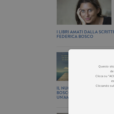
I LIBRI AMATI DALLA SCRITT
FEDERICA BOSCO
Questo sito
de
Clicca su "AC
es
Cliccando sul
IL NUOVO ROMANZO DI FE
BOSCO RACCONTA LA STORI
UN'AMICIZIA