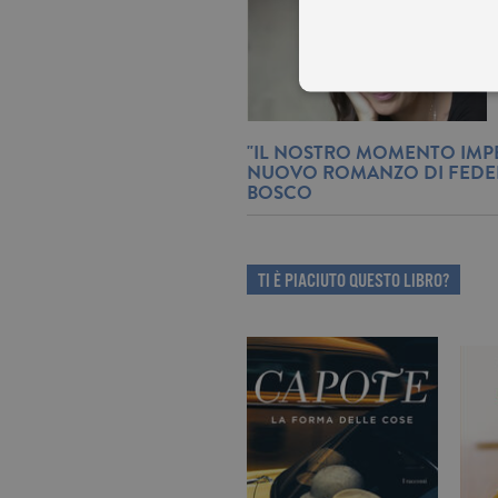
"IL NOSTRO MOMENTO IMPE
NUOVO ROMANZO DI FEDE
I cookie tecnici sono stretta
BOSCO
dell'account. Il sito Web non
Garante, i cookie analitici 
Nome
Do
TI È PIACIUTO QUESTO LIBRO?
_gid
.ga
_gat
.ga
current_url
.ga
_gat_UA-16356920-1
.ga