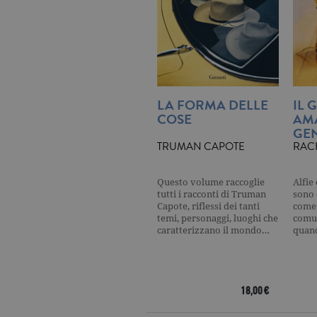
_ga
.ga
CookieScriptConsent
.ga
LA FORMA DELLE
IL 
COSE
AM
GEN
TRUMAN CAPOTE
RAC
Nome
Dominio
Nome
Dominio
datr
.facebook.com
Questo volume raccoglie
Alfie
_fbp
.garzanti.it
tutti i racconti di Truman
sono 
locale
.facebook.com
Capote, riflessi dei tanti
come 
temi, personaggi, luoghi che
comun
oo
.facebook.com
caratterizzano il mondo…
quan
sb
.facebook.com
spin
.facebook.com
18,00 €
wd
.facebook.com