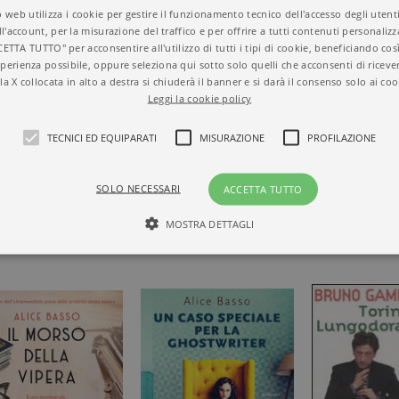
 web utilizza i cookie per gestire il funzionamento tecnico dell'accesso degli utent
Titolo
Anime trasparenti
ll'account, per la misurazione del traffico e per offrire a tutti contenuti personalizza
ISBN
9788811609995
CETTA TUTTO" per acconsentire all'utilizzo di tutti i tipi di cookie, beneficiando così
Autore
Daniele Bresciani
perienza possibile, oppure seleziona qui sotto solo quelli che acconsenti di riceve
Collana
NARRATORI MODER
la X collocata in alto a destra si chiuderà il banner e si darà il consenso solo ai coo
Casa Editrice
GARZANTI
Leggi la cookie policy
Aree tematiche
Narrativa italiana
Dettagli
396 pagine, Cartonat
I MODELLI
TECNICI ED EQUIPARATI
MISURAZIONE
PROFILAZIONE
Prezzo di questa
18,60€
O ESSERE
edizione cartacea
SOLO NECESSARI
ACCETTA TUTTO
MOSTRA DETTAGLI
Tecnici ed equiparati
Misurazione
Profilazione
mente necessari, consentono la funzionalità del sito Web principale come l'accesso degli
 può essere utilizzato correttamente senza i cookie strettamente necessari. Col rispetto 
sono equiparati ai tecnici e dunque non necessitano del consenso.
minio
Scadenza
Descrizione