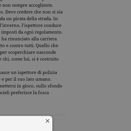
se non sempre accogliente.
o. Deve credere che non si sia
da un pirata della strada. In
l’inverno, l’ispettore conduce
ti imposti da ogni regolamento.
 ha rinunciato alla carriera
to e contro tutti. Quello che
a per scoperchiare nasconde
 chi, come lui, si è costruito
asce un ispettore di polizia
e e per il suo lato umano.
ettersi in gioco, sullo sfondo
cieli preferisce la fosca
×