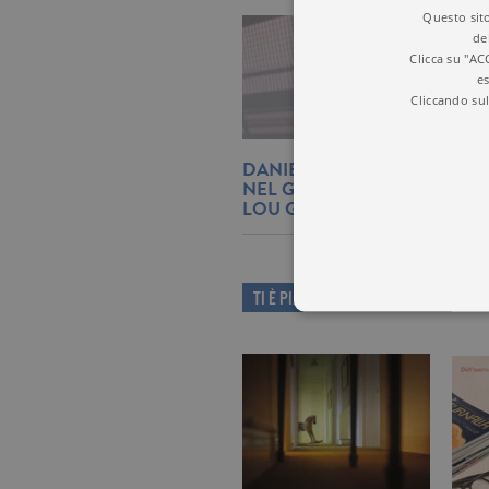
Questo sito
de
Clicca su "AC
es
Cliccando sul
DANIELE BRESCIANI: "I MIE
NEL GIORNALISMO? VOLEV
LOU GRANT..."
TI È PIACIUTO QUESTO LIBRO?
I cookie tecnici sono stretta
dell'account. Il sito Web non
Garante, i cookie analitici 
Nome
Do