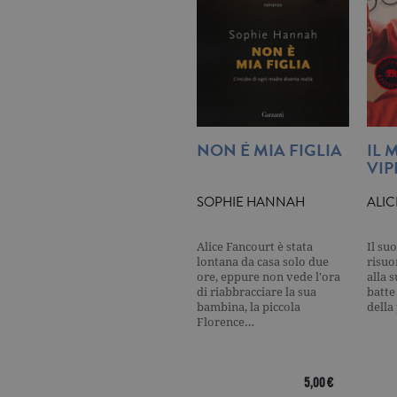
_gid
.ga
_gat
.ga
current_url
.ga
_gat_UA-16356920-1
.ga
NON È MIA FIGLIA
IL 
VIP
_ga
.ga
SOPHIE HANNAH
ALIC
Alice Fancourt è stata
Il su
lontana da casa solo due
risuo
ore, eppure non vede l'ora
alla 
CookieScriptConsent
.ga
di riabbracciare la sua
batte
bambina, la piccola
della
Florence…
Nome
Dominio
5,00 €
Nome
Dominio