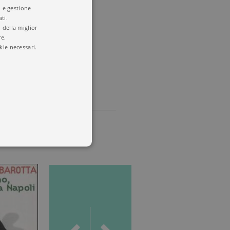
i e gestione
ti.
 della miglior
re.
NI
kie necessari.
o
 utenti e la gestione
delle condizioni previste dal