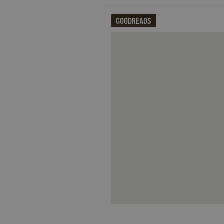
datr
.facebook.com
_fbp
.garzanti.it
locale
.facebook.com
GOODREADS
oo
.facebook.com
Qui potrai visualizzare le recensi
sb
.facebook.com
spin
.facebook.com
wd
.facebook.com