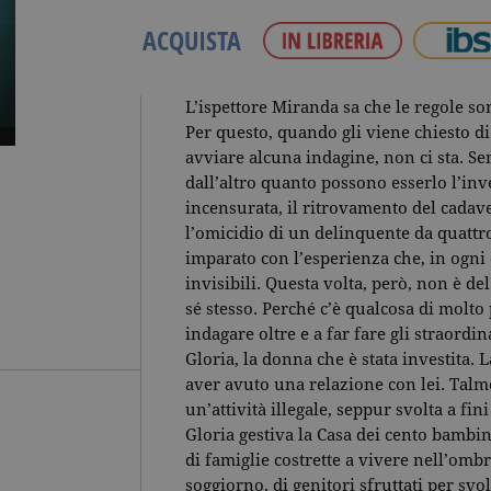
ACQUISTA
L’ispettore Miranda sa che le regole son
Per questo, quando gli viene chiesto di
avviare alcuna indagine, non ci sta. S
dall’altro quanto possono esserlo l’in
incensurata, il ritrovamento del cadave
l’omicidio di un delinquente da quattr
imparato con l’esperienza che, in ogni 
invisibili. Questa volta, però, non è d
sé stesso. Perché c’è qualcosa di molto
indagare oltre e a far fare gli straordi
Gloria, la donna che è stata investita.
aver avuto una relazione con lei. Talm
un’attività illegale, seppur svolta a fin
Gloria gestiva la Casa dei cento bambini,
di famiglie costrette a vivere nell’omb
soggiorno, di genitori sfruttati per svo