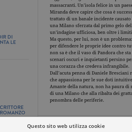
massacranti. Un’isola felice in un pae
Miranda deve capire che cosa è success
trattato di un banale incidente causato 
una Milano sferzata dal primo gelo del
un’indagine ufficiosa, ben oltre i limi
IR DI
Ma questo, per lui, non è un problema:
NTA LE
per difendere le proprie idee contro tut
non sa è che il vaso di Pandora che st
scenari oscuri e inquietanti persino per
una corazza che credeva infrangibile.
Dall’acuta penna di Daniele Bresciani n
che appassiona per le sue doti intuitiv
Amante della natura, non ha paura di m
di una Milano che alla ribalta dei gratta
penombra delle periferie.
SCRITTORE
O ROMANZO
Questo sito web utilizza cookie