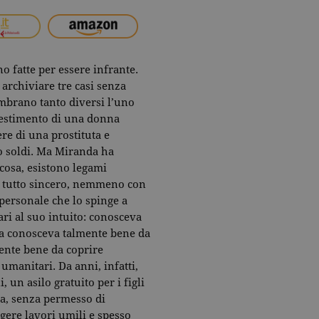
o fatte per essere infrante.
 archiviare tre casi senza
embrano tanto diversi l’uno
vestimento di una donna
re di una prostituta e
o soldi. Ma Miranda ha
cosa, esistono legami
el tutto sincero, nemmeno con
 personale che lo spinge a
nari al suo intuito: conosceva
 La conosceva talmente bene da
ente bene da coprire
i umanitari. Da anni, infatti,
 un asilo gratuito per i figli
ra, senza permesso di
lgere lavori umili e spesso