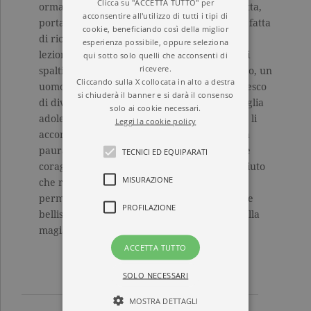
Clicca su "ACCETTA TUTTO" per
ormai il desiderio è da tempo riposto in soffitta,
acconsentire all'utilizzo di tutti i tipi di
portando con sé una rivoluzione imprevista, fatta
cookie, beneficiando così della miglior
di richieste di affetto e di rassicurazione e di
esperienza possibile, oppure seleziona
qui sotto solo quelli che acconsenti di
lezioni in piscina osservate con orgoglio dagli
ricevere.
spalti. È così che Alessandra incontra Lorenzo, un
Cliccando sulla X collocata in alto a destra
uomo dall’ottimismo senza freni, anche se fresco
si chiuderà il banner e si darà il consenso
di divorzio con un’ex moglie perfida e una figlia
solo ai cookie necessari.
adolescente, capricciosa e viziata. Molte cose li
Leggi la cookie policy
accomunano, ma molte li dividono, perché la
paura è tanta e troppe le difficoltà, e ci vuole
TECNICI ED EQUIPARATI
coraggio per azzardare un percorso sconosciuto
MISURAZIONE
che rischia di portarti fuori strada, ma ti
permette di ammirare panorami inaspettati e
PROFILAZIONE
bellissimi. Perché a volte la felicità risiede nella
magia di un momento imperfetto.
ACCETTA TUTTO
SOLO NECESSARI
MOSTRA DETTAGLI