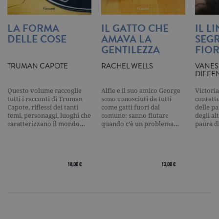
pattern
impostato 
Google
LA FORMA
IL GATTO CHE
IL L
Analytics, i
l'elemento
DELLE COSE
AMAVA LA
SEGR
pattern sul
GENTILEZZA
FIOR
nome contie
numero
identificati
TRUMAN CAPOTE
RACHEL WELLS
VANES
univoco
DIFFE
dell'accoun
del sito We
cui si riferis
Questo volume raccoglie
Alfie e il suo amico George
Victoria
una variazi
tutti i racconti di Truman
sono conosciuti da tutti
contatto
del cookie 
Capote, riflessi dei tanti
come gatti fuori dal
delle pa
che viene
temi, personaggi, luoghi che
comune: sanno fiutare
degli al
utilizzato p
limitare la
caratterizzano il mondo…
quando c’è un problema…
paura d
quantità di 
registrati d
Google su si
Web ad alt
volume di
traffico.
18,00 €
13,00 €
_ga
.garzanti.it
2 anni
Questo nom
cookie è
associato a
Google
Universal
Analytics, c